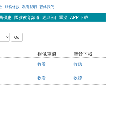
款
服務條款
私隱聲明
聯絡我們
會員優惠
國雅教育頻道
經典節目重溫
APP 下載
視像重溫
聲音下載
收看
收聽
收看
收聽