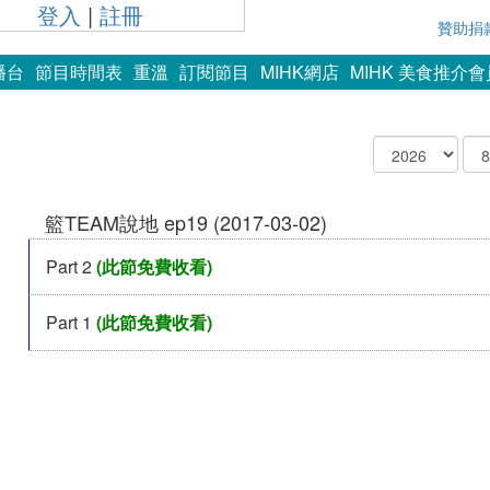
登入
|
註冊
贊助捐
播台
節目時間表
重溫
訂閱節目
MIHK網店
MIHK 美食推介
籃TEAM說地 ep19 (2017-03-02)
Part 2
(此節免費收看)
Part 1
(此節免費收看)