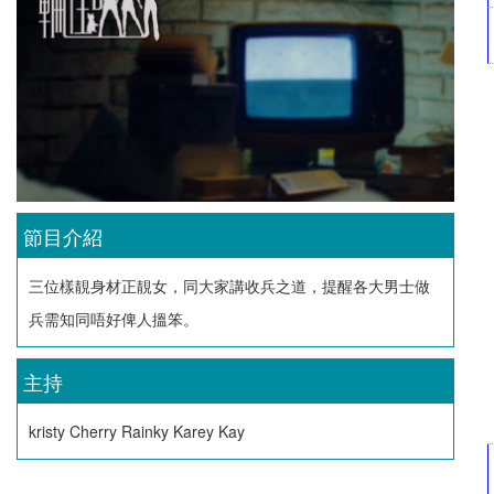
節目介紹
三位樣靚身材正靚女，同大家講收兵之道，提醒各大男士做
兵需知同唔好俾人搵笨。
主持
kristy Cherry Rainky Karey Kay