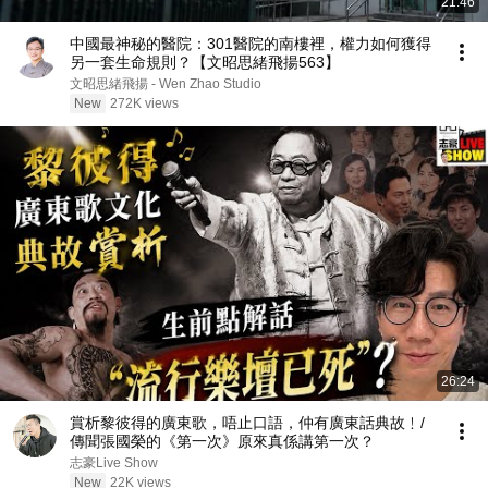
21:46
中國最神秘的醫院：301醫院的南樓裡，權力如何獲得
另一套生命規則？【文昭思緒飛揚563】
文昭思緒飛揚 - Wen Zhao Studio
New
272K views
26:24
賞析黎彼得的廣東歌，唔止口語，仲有廣東話典故﹗/
傳聞張國榮的《第一次》原來真係講第一次？
志豪Live Show
New
22K views