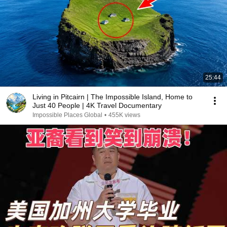
25:44
Living in Pitcairn | The Impossible Island, Home to
Just 40 People | 4K Travel Documentary
Impossible Places Global
•
455K views