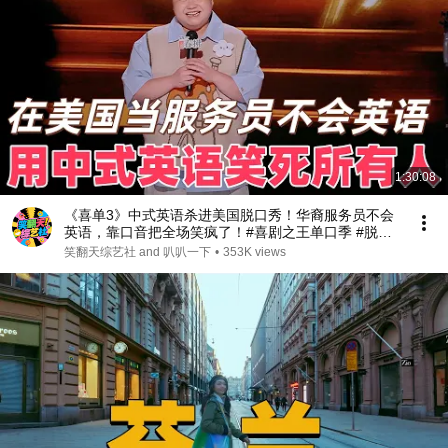
1:30:08
《喜单3》中式英语杀进美国脱口秀！华裔服务员不会
英语，靠口音把全场笑疯了！#喜剧之王单口季 #脱口
秀 #搞笑 #喜剧 #funny #综艺
笑翻天综艺社 and 叭叭一下
•
353K views