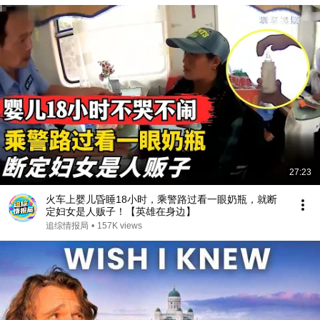
27:23
火车上婴儿昏睡18小时，乘警路过看一眼奶瓶，就断
定妇女是人贩子！【英雄在身边】
追综情报局
•
157K views