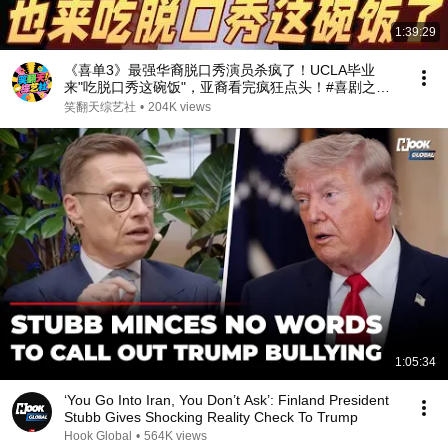
1:39:29
《喜单3》最强华裔脱口秀演员杀疯了！UCLA毕业
来"吃脱口秀这碗饭"，亚裔看完疯狂点头！#喜剧之王
单口季 #脱口秀 #搞笑 #喜剧 #funny #综艺
笑翻天综艺社
•
204K views
1:05:34
‘You Go Into Iran, You Don’t Ask’: Finland President
Stubb Gives Shocking Reality Check To Trump
Hook Global
•
564K views