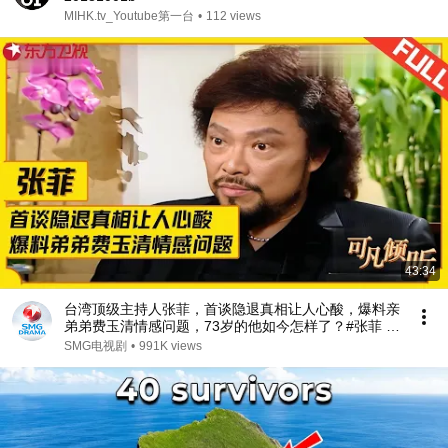
MIHK.tv_Youtube第一台
•
112 views
43:34
台湾顶级主持人张菲，首谈隐退真相让人心酸，爆料亲
弟弟费玉清情感问题，73岁的他如今怎样了？#张菲 #
费玉清 #可凡倾听 FULL
SMG电视剧
•
991K views