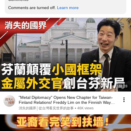
Comments are turned off. 
Learn more
48:28
"Metal Diplomacy" Opens New Chapter for Taiwan-
Finland Relations! Freddy Lim on the Finnish Way
o...
消失的國界│從台灣看見世界的故事
•
46K views