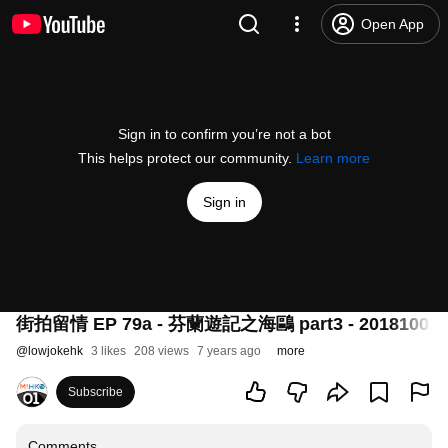
Open App
Sign in to confirm you’re not a bot
This helps protect our community.
Learn more
Sign in
街拍留情 EP 79a - 芬蘭遊記之海鷗 part3 - 20181001
@
lowjokehk
3 likes
208 views
7 years ago
more
Subscribe
Comments