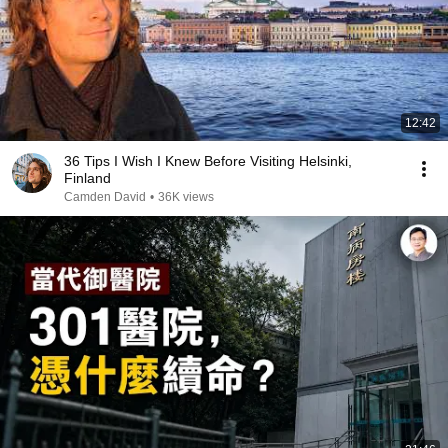
12:42
36 Tips I Wish I Knew Before Visiting Helsinki,
Finland
Camden David
•
36K views