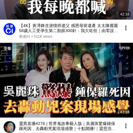
42:16
【4K】黃澤鋒含淚憶癌逝父 感恩母留遺產 太太陳麗麗
58歲人工受孕生第二胎捱300針：我欠咗佢｜由零說起
｜01娛樂｜香港01｜城市追擊｜鐳射青春｜
香港01
•
511K views
1:42:18
靈異直播#276 | 世界鬼故事藝人版｜吳麗珠驚爆鍾保
羅死因，去轟動兇案現場感覺｜十點開播!｜梁思浩｜