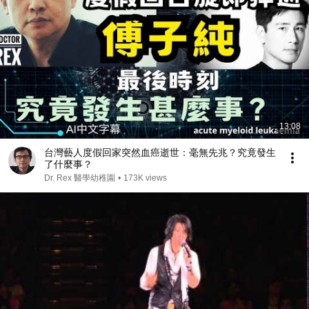
13:08
台灣藝人度假回家突然血癌逝世：毫無先兆？究竟發生
了什麼事？
Dr. Rex 醫學幼稚園
•
173K views