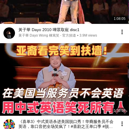
1:08:05
黃子華 Dayo 2010 嘩眾取寵 disc1
黃子華 Dayo Wong 棟篤笑 - 官方頻道
•
3.9M views
1:30:08
《喜单3》中式英语杀进美国脱口秀！华裔服务员不会
英语，靠口音把全场笑疯了！#喜剧之王单口季 #脱口