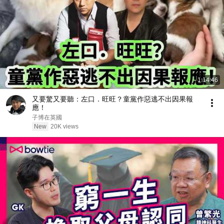
1:14:46
又要驚又要聽：左口．旺旺？童黨作惡逃不出因果報
應！
子博在英國
New
20K views