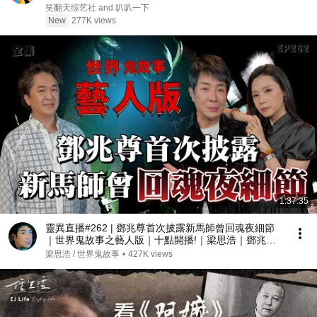
秀 #搞笑 #喜剧 #funny #综艺
笑翻天综艺社 and 叭叭一下
New
277K views
1:37:35
靈異直播#262 | 鄧兆尊首次披露新馬師曾回魂夜細節
｜世界鬼故事之藝人版｜十點開播!｜梁思浩｜鄧兆尊
｜羅泳嫻｜世界鬼故事｜通靈之王
梁思浩 / 世界鬼故事
•
427K views