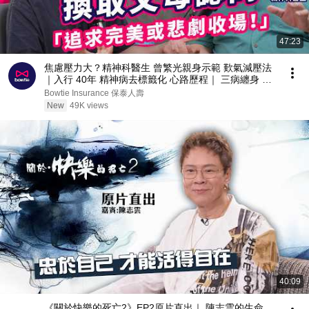
47:23
焦慮壓力大？精神科醫生 曾繁光親身示範 歎氣減壓法
｜入行 40年 精神病去標籤化 心路歷程｜ 三病纏身 如
何 保持豁達？｜擺脫精神內耗 全靠8字真言：「很多
Bowtie Insurance 保泰人壽
人拼命換取父母認同」｜#Bowtie
New
49K views
40:09
《關於快樂的死亡2》EP2原片直出｜ 陳志雲的生命