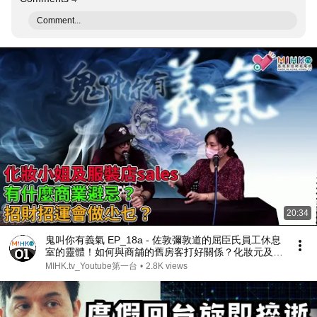
Comment...
20:34
鬼叫你有義氣 EP_18a - 佐敦彌敦道的屈臣氏員工休息
室的靈體！如何與商舖的舊房客打好關係？化妝元及服
裝店sales有什麼商業避忌，招財招運會做尐乜？ -
MIHK.tv_Youtube第一台
•
2.8K views
20200930a