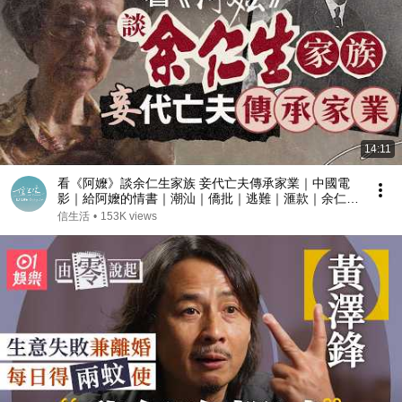
14:11
看《阿嬤》談余仁生家族 妾代亡夫傳承家業｜中國電
影｜給阿嬤的情書｜潮汕｜僑批｜逃難｜滙款｜余仁生
｜余廣培｜文煥章｜余東璇｜南洋【睇齣好戲系列】
信生活
•
153K views