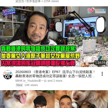
羅泳嫻 | 吳麗珠 | 通靈之王
梁思浩 / 世界鬼故事
•
225K views
1:04:54
20260803 《香港奇案》EP87: 流浮山下白泥情殺案 !
轟動香港的零物證成功定罪謀殺案! 全憑一張戀人照偵
破姊弟戀情殺案！拋妻棄女佔有慾強人渣，原子筆殘殺
MIHK.tv_Youtube第一台 and 2 more
女友棄屍荒野！孤寂的喃嘸阿彌陀佛碑
New
14K views