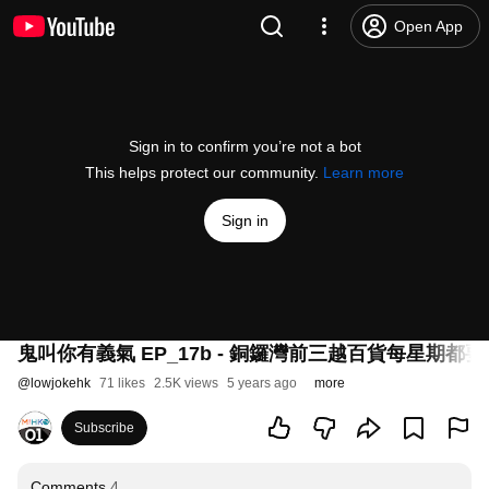
Open App
Sign in to confirm you’re not a bot
This helps protect our community.
Learn more
Sign in
鬼叫你有義氣 EP_17b - 銅鑼灣前三越百貨每星期
@
lowjokehk
71 likes
2.5K views
5 years ago
more
Subscribe
Comments
4