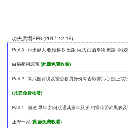
功夫廣場EP6 (2017-12-16)
Part 3 - 付出越大 收穫越多 出版 尚武 白眉拳術 概論 
白眉拳術認識
(此節免費收看)
Part 2 - 有武館背境及當公務員身份有否影響到心 態上或
(此節免費收看)
Part 1 - 講述 早年 如何渡過其童年及 介紹當時習武風氣及
止學一家
(此節免費收看)