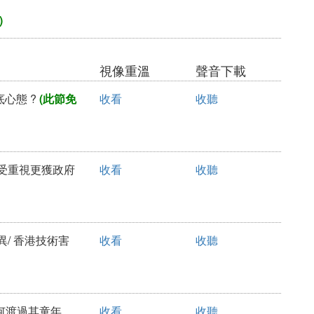
)
視像重溫
聲音下載
底心態 ?
(此節免
收看
收聽
年備受重視更獲政府
收看
收聽
差異/ 香港技術害
收看
收聽
/如何渡過其童年
收看
收聽