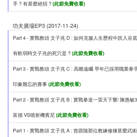
手 ? 有甚麼絕招 ?
(此節免費收看)
功夫廣場EP3 (2017-11-24)
Part 4 - 實戰教頭 文子兆 D : 如何克服人生歷程中跌入谷底
有軟弱時文子兆的死穴是 ?
(此節免費收看)
Part 3 - 實戰教頭 文子兆 C : 高瞻遠矚 早年已採用職業
印象難忘的賽事
(此節免費收看)
Part 2 - 實戰教頭 文子兆 B : 實戰拳道一雷天下響/ 陳惠敏
富德 VS噴射機賓尼
(此節免費收看)
Part 1 - 實戰教頭 文子兆 A : 曾跟隨那位教練修煉甚麼武術