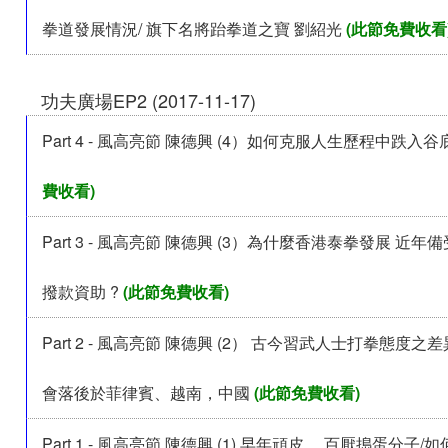
拳道發展情況/ 旗下名將跆拳道之寶 劉紹光
(此節免費收看
功夫廣場EP2 (2017-11-17)
Part 4 - 風高亮節 陳德興 (4）如何克服人生歷程中跌入谷
費收看)
Part 3 - 風高亮節 陳德興 (3）為什麼香港泰拳發展 近
撥款資助 ?
(此節免費收看)
Part 2 - 風高亮節 陳德興 (2） 古今習武人士打拳態度之
會落後於菲律賓、越南，中國
(此節免費收看)
Part 1 - 風高亮節 陳德興 (1) 早年頑皮， 百厭搗蛋分子