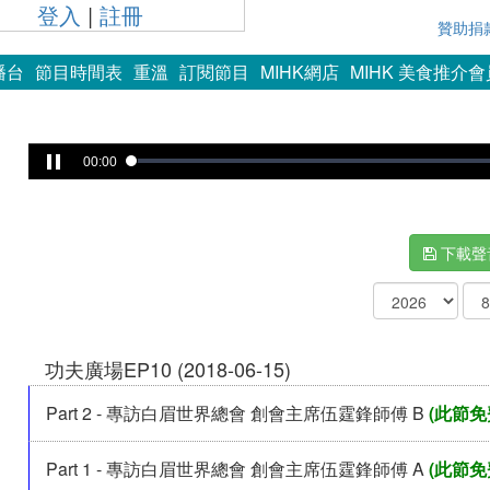
登入
|
註冊
贊助捐
播台
節目時間表
重溫
訂閱節目
MIHK網店
MIHK 美食推介
00:00
下載聲
功夫廣場EP10 (2018-06-15)
Part 2 - 專訪白眉世界總會 創會主席伍霆鋒師傅 B
(此節免
Part 1 - 專訪白眉世界總會 創會主席伍霆鋒師傅 A
(此節免