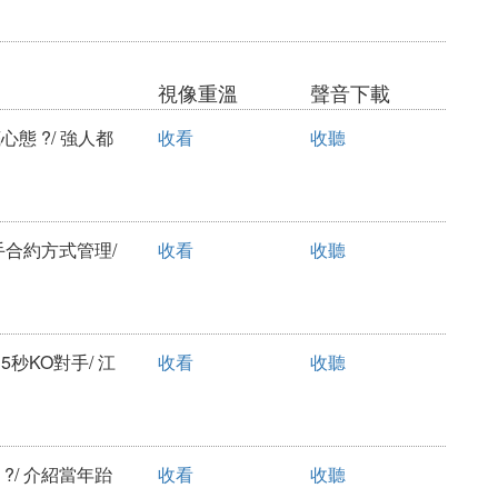
視像重溫
聲音下載
心態 ?/ 強人都
收看
收聽
拳手合約方式管理/
收看
收聽
35秒KO對手/ 江
收看
收聽
 ?/ 介紹當年跆
收看
收聽