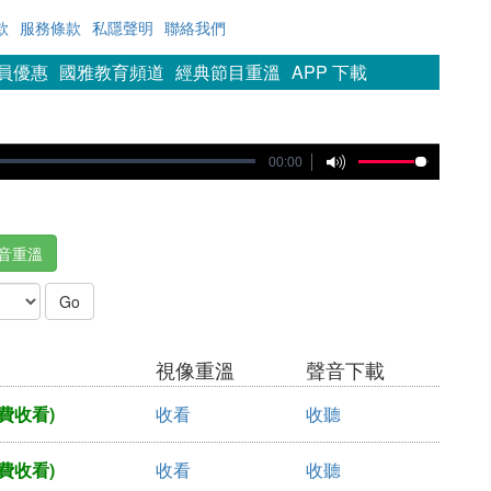
款
服務條款
私隱聲明
聯絡我們
會員優惠
國雅教育頻道
經典節目重溫
APP 下載
00:00
音重溫
視像重溫
聲音下載
費收看)
收看
收聽
費收看)
收看
收聽