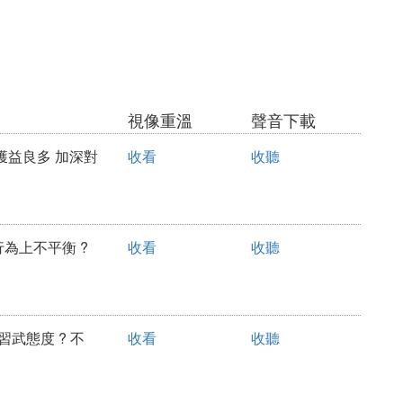
視像重溫
聲音下載
令我獲益良多 加深對
收看
收聽
行為上不平衡 ?
收看
收聽
習武態度 ? 不
收看
收聽