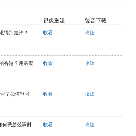
視像重溫
聲音下載
今天獲得到嘉許？
收看
收聽
管治香港 ? 用甚麼
收看
收聽
學習 ? 如何爭強
收看
收聽
盈！如何戰勝兢爭對
收看
收聽