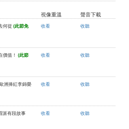
視像重溫
聲音下載
何去何從
(此節免
收看
收聽
存在價值！
(此節
收看
收聽
 在歐洲捧紅李錦榮
收看
收聽
白眉派有段故事
收看
收聽