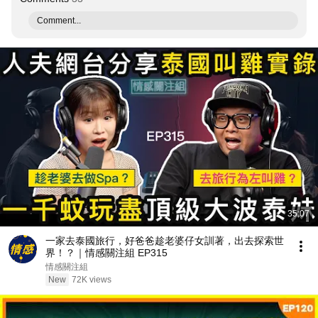
Comment...
35:07
一家去泰國旅行，好爸爸趁老婆仔女訓著，出去探索世
界！？｜情感關注組 EP315
情感關注組
New
72K views