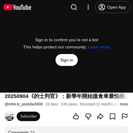
Open App
Sign in to confirm you’re not a bot
This helps protect our community.
Learn more
Sign in
20250904《的士判官》：新學年開始搵食車最怕
@
mihk.tv_youtube5696
1K likes
13K views
Streamed 11 months ago
more
Subscribe
Comments
33