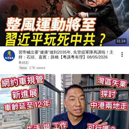
31:24
習帝喊出要“健康”做到2035年, 先管掂軍隊再講啦！主
持：石頭、嘉賓：路橋【粵講粵有理】08/05/2026
粵精彩
New
17K views