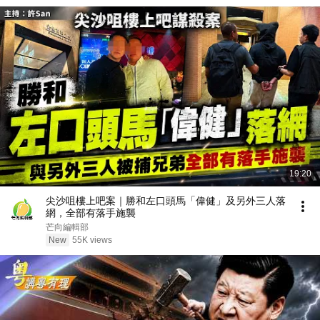
19:20
尖沙咀樓上吧案｜勝和左口頭馬「偉健」及另外三人落
網，全部有落手施襲
芒向編輯部
New
55K views