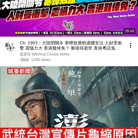
39:48
Ch. 1903：大陸閉關令 寒蟬效應勁過國安法 人財受衝
擊 震懾力大 香港難倖免？ 黎彼得逝世 香港粵語鬼才
殞落｜風雲快訊｜2026/08/06
風雲谷 Whirling Clouds Valley
New
125K views