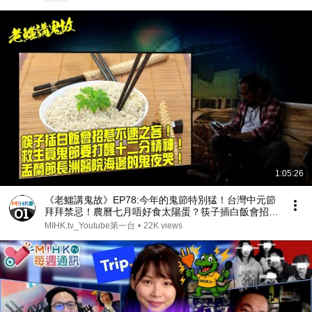
1:05:26
《老鱷講鬼故》EP78:今年的鬼節特別猛！台灣中元節
拜拜禁忌！農曆七月唔好食太陽蛋？筷子插白飯會招惹
不速之客！救生員鬼節要打醒十二分精神！香港最猛鬼
MIHK.tv_Youtube第一台
•
22K views
海灘長洲東灣！盂蘭節長洲醫院海邊的鬼夜哭！