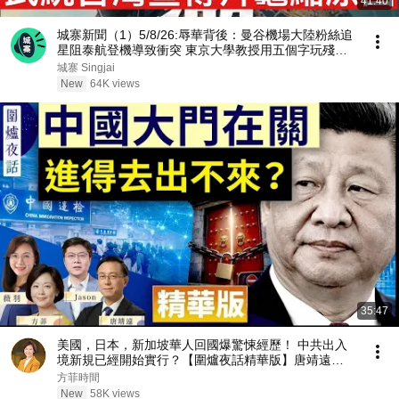
41:40
城寨新聞（1）5/8/26:辱華背後：曼谷機場大陸粉絲追
星阻泰航登機導致衝突 東京大學教授用五個字玩殘東
大大陸收生網站 醫護上繳護照，不得出國 澎湖海戰宣
城寨 Singjai
傳武統台灣暑假黃金當期突然撒下 揭開背後原因
New
64K views
35:47
美國，日本，新加坡華人回國爆驚悚經歷！ 中共出入
境新規已經開始實行？【圍爐夜話精華版】唐靖遠
Jason 薇羽 方菲
方菲時間
New
58K views