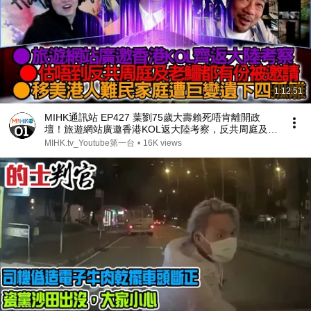
1:12:51
MIHK通訊站 EP427 葉劉75歲大壽賴死唔肯離開政
壇！旅遊網站廣邀香港KOL返大陸考察，反共周庭及老
鱷都有份？九千人付費觀賞偷拍照片網上群組，受害人
MIHK.tv_Youtube第一台
•
16K views
過千男女都有！移美港人難民家庭遭巨變遺下四孤雛