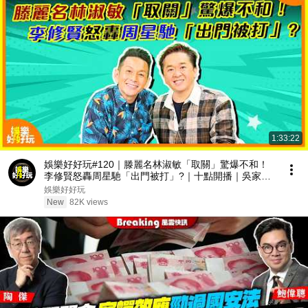
1:33:22
娛樂好好玩#120｜滕麗名林淑敏「取關」驚爆不和！
李修賢怒轟周星馳「出門被打」?｜十點開播｜吳家樂
｜鄧兆尊｜
娛樂好好玩
New
82K views