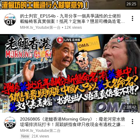
26:25
的士判官_EP154b - 九哥分享一個具爭議性的士佬拒
載輪椅客真實個案！抵死？定無辜？戇居司機偽造電子
牛肉乾擺車頭斷正！碰瓷黨沙田出沒，時勢唔好大家小
MIHK.tv_Youtube第一台
•
12K views
心！老鱷目擊渣甸坊的士輾過行人腳掌意外！
2:18:42
20260805《老鱷香港Morning Glory》：廢老河背水塘
堤壩排洪玩打卡！屈穎妍指食肆只收現金有逃稅之嫌！
梁振英批近年新盤命名有英無中扮高檔！中國進一步制
MIHK.tv_Youtube第二台
度化收緊邊控與出境限制，幾時到香港？
New
21K views