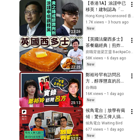
【香港1A】涂謹申已
移英！建制認為「胡
志偉甩轆」是英國對
Hong Kong Uncensored 香港冇格仔
中共示好！47人案只
1.7K views
•
3 hours ago
有黃之鋒待發落，下
New
23:26
月初或認罪再加刑！
【英國法蘭西多士】
07/08/2026
茶餐廳經典｜煎炸大
較量｜迷你西多士｜
廚職背遊梁芷靈 BackpaCooking
香港風味｜油炸貼士
58K views
•
6 days ago
｜步驟｜實測邊款糖
New
22:25
漿最夾?｜炸油處理方
鄭裕玲罕有訪問呂
法｜價錢｜英文｜英
方，醇厚戇直的呂方
國生活｜買餸｜移民
遇到牙尖嘴利的Do
自傳錄
｜梁芷靈 #Saily
姐！被封為十六年“軟
16K views
•
1 day ago
飯男”“女強男弱”的標
New
25:13
簽！他是如何應答？
候鳥電台｜放學有偈
#鄭裕玲#呂方
傾：驚份工俾人搞？
職場的政治壓力
候鳥電台 Waiting Bird
677 views
•
1 day ago
New
52:52