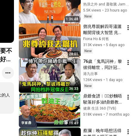
外2026》EP02正片
热浪之外 and 蕭敬騰 Jam Hsiao
5.5K views
•
23 hours ago
New
1:36:48
鄧兆尊親解四哥瀟灑
離開背後大智慧 兆尊
後悔與媽媽祥嫂玩爭
Fiona Ho & 何爸
產大龍鳳？親解起因
313K views
•
5 days ago
母要不
全因大廈改名！45歲
New
28:01
「第三度醒覺」看透
好
76歲「鬼馬詞神」黎
人性偽善！擬立電子
彼得離世，同許冠傑
遺囑：遺產留給女朋
拍檔七年卻反目至
港九往事
友未必是好事？ 抗拒
今，一條片帶你睇曬
126K views
•
1 day ago
爆料：拒踩別人上
佢嘅鬼馬一生
New
位！
36:33
大的人
鼎爺食譜︱👍🏼炒麵唔
駛落好多油❗鼎爺教你
點樣炒得乾身又唔會
健康 生活 360 (TVB)
一嚿嚿，鑊氣十足❗︱
518K views
•
7 months ago
豉油王炒麵｜流行都
11:47
市｜ #鼎爺 #李家鼎 
蔡瀾：晚年唔想活得
#胡諾言 #彭慧中｜