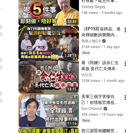
冇尊嚴？呢五件事，
健康360 TVB
趁仲行得郁得，一件
Yashey Singey
都唔可以少
14K views
•
3 weeks ago
25:40
［EP153] 翁靜晶、連
炎輝細數娛樂圈內幕
｜揭張國榮梅艷芳等
危險人物2.0
巨星秘聞｜誰吞了劉
316K views
•
1 day ago
家良的血汗錢｜梅艷
New
1:28:14
芳與近藤真彥的媒人
看《阿嬤》談余仁生
終極現身｜由TVB訓
家族 妾代亡夫傳承家
練班到星級保險從業
業｜中國電影｜給阿
信生活
員
嬤的情書｜潮汕｜僑
153K views
•
1 month ago
批｜逃難｜滙款｜余
14:11
仁生｜余廣培｜文煥
美軍三個字害慘自
章｜余東璇｜南洋
己！前情報官痛批華
【睇齣好戲系列】
府傲慢無知！全球經
Sun Channel
濟恐陪葬！特朗普根
35K views
•
15 hours ago
本沒協議可簽？伊朗
New
11:16
已做最壞打算，這場
曾江謝賢相繼離世，
戰爭恐拖垮整個西