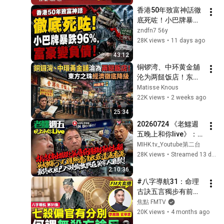
香港50年致富神話徹
底死咗！小巴牌暴跌
96%，富豪變負債！
zndfn7 56y
28K views
•
11 days ago
43:12
铜锣湾、中环黄金舖
沦为两餸饭店！东方
之珠经济彻底降级
Matisse Knous
22K views
•
2 weeks ago
25:34
20260724 《老鱷週
五晚上和你live》：
靚聲王張偉文虐老院
MIHK.tv_Youtube第二台
內一年冇沖涼！荃灣
28K views
•
Streamed 13 days ago
子彈仔童黨背後的社
2:10:36
會問題！法官陳嘉信
#八字導航31：命理
懶過西做文抄公唔使
古訣五言獨步有前文
炒魷！胡志偉BNO護
後理，有殺先論殺，
焦點 FMTV
照赴英尋求政治庇護
無殺方論「用」的
20K views
•
4 months ago
被扣押事件！
「用」字，古人是何