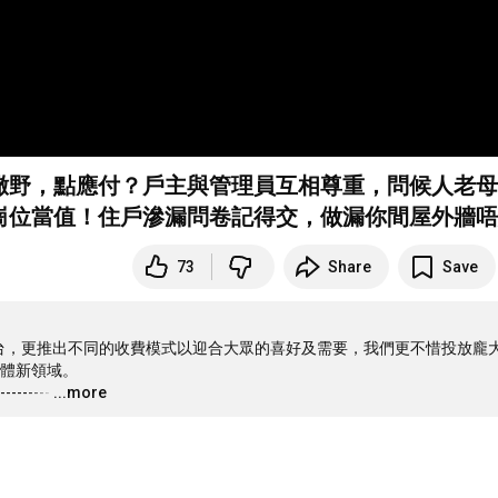
管理處撒野，點應付？戶主與管理員互相尊重，問候人老
崗位當值！住戶滲漏問卷記得交，做漏你間屋外牆唔
73
Share
Save
電視台，更推出不同的收費模式以迎合大眾的喜好及需要，我們更不惜投放龐
體新領域。

---------
…
...more