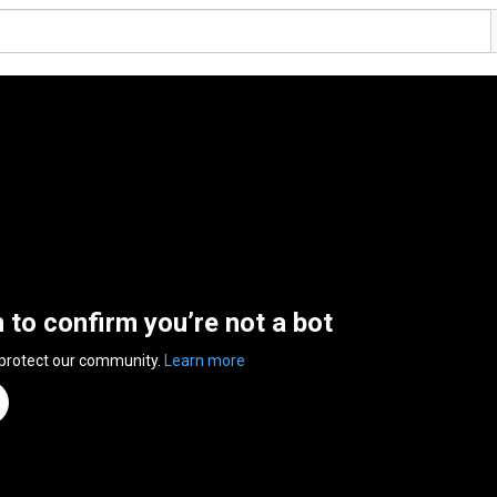
n to confirm you’re not a bot
 protect our community.
Learn more