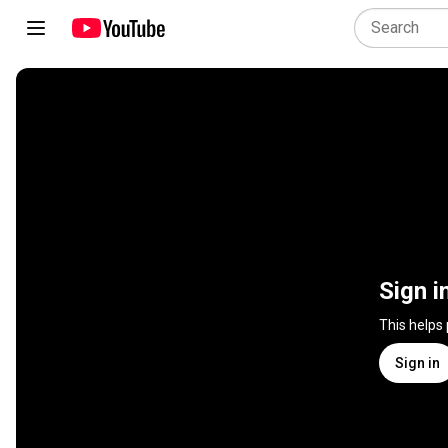
Sign i
This helps
Sign in