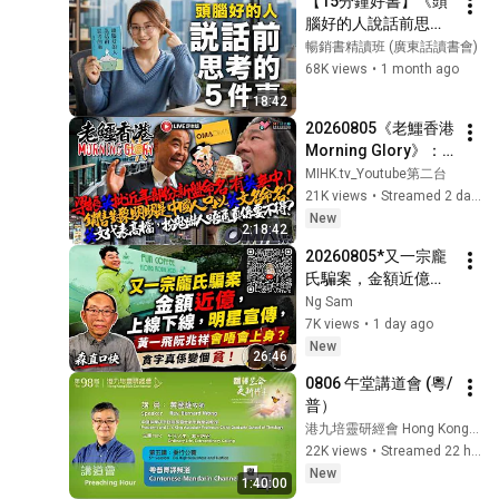
【15分鐘好書】《頭
響馬德龍病！中國環
腦好的人說話前思考
境污染令，身體突
的事》一開口就暴露
暢銷書精讀班 (廣東話讀書會)
變！口腔癌症患者要
出水平？真正厲害的
68K views
•
1 month ago
注意的問題！
人不是口才好
18:42
20260805《老鱷香港
Morning Glory》：
廢老河背水塘堤壩排
MIHK.tv_Youtube第二台
洪玩打卡！屈穎妍指
21K views
•
Streamed 2 days ago
食肆只收現金有逃稅
New
2:18:42
之嫌！梁振英批近年
20260805*又一宗龐
新盤命名有英無中扮
氏騙案，金額近億，
高檔！中國進一步制
上線下線，明星宣
Ng Sam
度化收緊邊控與出境
傳，黃一飛阮兆祥會
7K views
•
1 day ago
限制，幾時到香港？
唔會上身？貪字真係
New
26:46
變個貧！
0806 午堂講道會 (粵/
普）
港九培靈研經會 Hong Kong Bible Conference
22K views
•
Streamed 22 hours ago
New
1:40:00