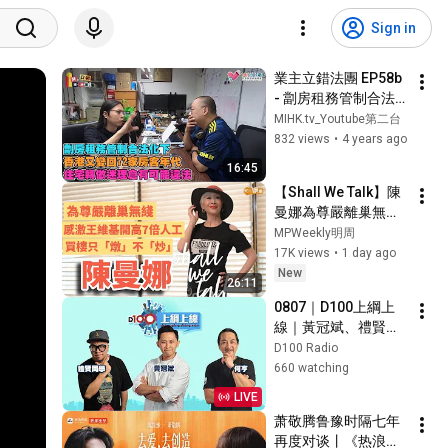
Sign in
業主立錯法團 EP58b 
- 劏房租務管制合法
化下，香港又變回72
MIHK.tv_Youtube第二台
家房客年代！劏房問
832 views
•
4 years ago
題日益嚴重，無牌工
16:45
程亂咁嚟，遺害大廈
【Shall We Talk】陳
深遠，法團如何自
曼娜為尊嚴離巢無綫 | 
救？改變住宅用途要
感激王維基開高七倍
MPWeekly明周
申請，轉做迷理倉有
人工 | 買樓只「燉」
17K views
•
1 day ago
可能違法
不「炒」 | 唱歌為圓
New
26:11
夢 有錢也買不到的快
0807｜D100上綱上
樂 | 陳曼娜專訪
線｜黃冠斌、禮賢同
學、何亨
D100 Radio
660 watching
LIVE
萧敬腾鲁豫时隔七年
再度对谈丨《热浪之