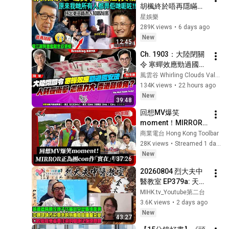
胡楓終於唔再隱瞞！
方！｜Lorey 快閃講
含淚揭開「謝賢掌摑
星娛樂
曾江」事實真相，原
289K views
•
6 days ago
來我哋所有人都畀人
New
12:45
呃咗⋯⋯謝霆鋒早知
Ch. 1903：大陸閉關
實情！【星娛樂】#
令 寒蟬效應勁過國安
胡楓 #謝賢 #曾江 #
法 人財受衝擊 震懾力
風雲谷 Whirling Clouds Valley
綜藝 #事實 #真相 #
大 香港難倖免？ 黎彼
134K views
•
22 hours ago
兄弟 #謝霆鋒
得逝世 香港粵語鬼才
New
39:48
殞落｜風雲快訊｜
回想MV爆笑
2026/08/06
moment！MIRROR
正為團con作「實
商業電台 Hong Kong Toolbar
在」準備？｜《叱咤
28K views
•
Streamed 1 day ago
樂壇》
New
37:26
20260804 烈大夫中
醫教室 EP379a: 天氣
濕熱小蚊患傳染病！
MIHK.tv_Youtube第二台
香港蚤患困擾避無可
3.6K views
•
2 days ago
避？頭連著肩膀沒脖
New
43:27
子身形乃基因突變影