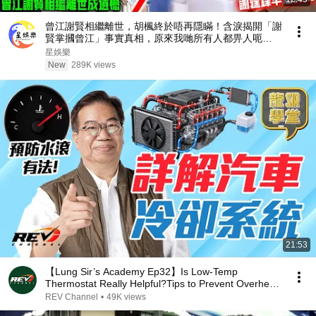
曾江謝賢相繼離世，胡楓終於唔再隱瞞！含淚揭開「謝
賢掌摑曾江」事實真相，原來我哋所有人都畀人呃
咗⋯⋯謝霆鋒早知實情！【星娛樂】#胡楓 #謝賢 #曾
星娛樂
江 #綜藝 #事實 #真相 #兄弟 #謝霆鋒
New
289K views
21:53
【Lung Sir’s Academy Ep32】Is Low-Temp
Thermostat Really Helpful?Tips to Prevent Overheat
#revchannel
REV Channel
•
49K views