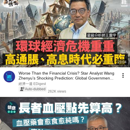
23:04
Worse Than the Financial Crisis? Star Analyst Wang
Zhenyu’s Shocking Prediction: Global Governmen...
經濟一週 EDigest
Auto-dubbed
262K views