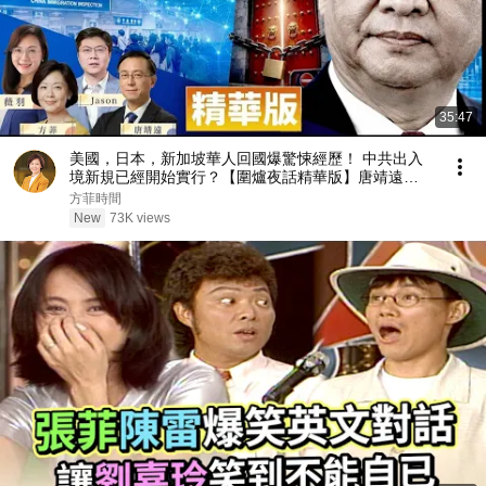
35:47
美國，日本，新加坡華人回國爆驚悚經歷！ 中共出入
境新規已經開始實行？【圍爐夜話精華版】唐靖遠
Jason 薇羽 方菲
方菲時間
New
73K views