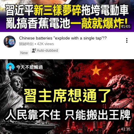
41:05
Chinese batteries "explode with a single tap"!?
關鍵時刻
•
42K views
Auto-dubbed
New
41:35