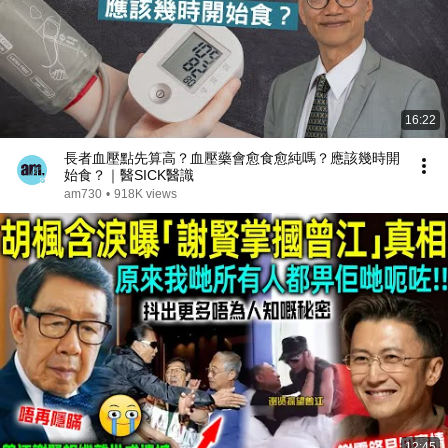
16:22
長者血壓點先算高？血壓藥會愈食愈純嗎？應該幾時開
始食？｜醫SICK醫識
am730
•
918K views
12:45