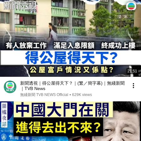
21:51
新聞透視｜得公屋得天下？｜(繁／簡字幕)｜無綫新聞
｜TVB News
無綫新聞 TVB NEWS Official
•
629K views