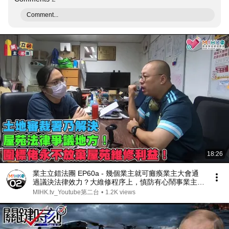
Comment...
18:26
業主立錯法團 EP60a - 幾個業主就可癱瘓業主大會通
過議決法律效力？大維修程序上，慎防有心鬧事業主阻
礙工程開展！土地審裁署乃解決法律爭議地方！屋苑維
MIHK.tv_Youtube第二台
•
1.2K views
修利益龐大，圍標佬永不放棄！