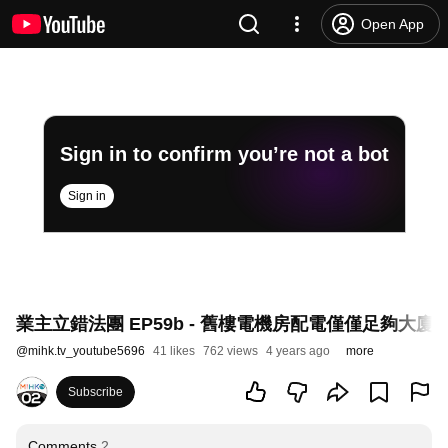
Open App
Sign in to confirm you’re not a bot
Sign in
業主立錯法團 EP59b - 舊樓電機房配電僅僅足夠
@
mihk.tv_youtube5696
41 likes
762 views
4 years ago
more
Subscribe
Comments
2