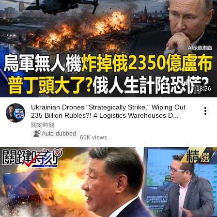
18:36
Ukrainian Drones "Strategically Strike," Wiping Out
235 Billion Rubles?! 4 Logistics Warehouses D...
關鍵時刻
Auto-dubbed
69K views