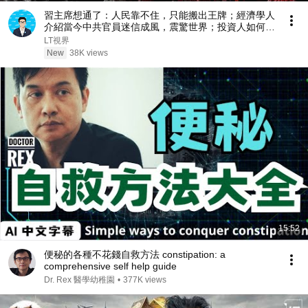
習主席想通了：人民靠不住，只能搬出王牌；經濟學人
介紹當今中共官員迷信成風，震驚世界；投資人如何重
新面臨資產配置與稅務的考驗？
LT視界
New
38K views
15:52
便秘的各種不花錢自救方法 constipation: a
comprehensive self help guide
Dr. Rex 醫學幼稚園
•
377K views