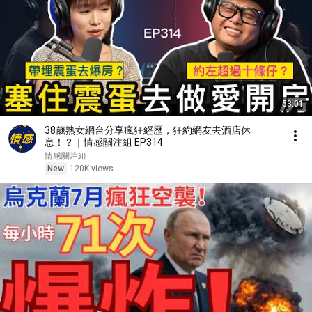
53:01
38歲熟女網台分享瘋狂經歷，狂約網友去酒店休
息！？｜情感關注組 EP314
情感關注組
New
120K views