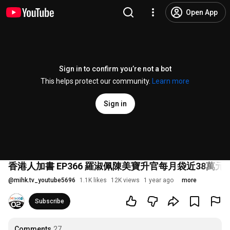
Open App
Sign in to confirm you’re not a bot
This helps protect our community.
Learn more
Sign in
香港人加書 EP366 羅淑佩陳美寶升官每月袋近38
@
mihk.tv_youtube5696
1.1K likes
12K views
1 year ago
more
Subscribe
Comments
27