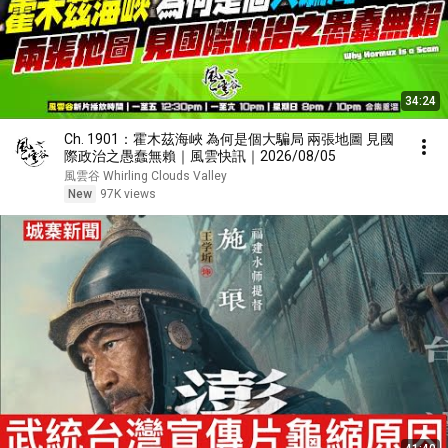
34:24
Ch. 1901：霍木茲海峽 為何是個大騙局 兩張地圖 見國
際政治之愚蠢無賴｜風雲快訊｜2026/08/05
風雲谷 Whirling Clouds Valley
New
97K views