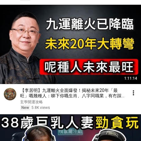
1:11:14
【李居明】九運離火全面爆發！揭秘未來20年「最
旺」嘅幾種人：睇下你嘅生肖、八字同職業，有冇踩中
時代大紅利？#李居明 #運勢 #風水 #開運 #國學智慧
玄學開運攻略
#密宗 #命理 #居家風水 #生肖運勢
New
5.8K views