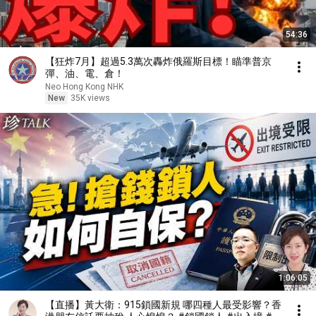
54:36
【狂炸7月】超過5.3萬次轟炸俄羅斯目標！瞄準普京
彈、油、電、倉！
Neo Hong Kong NHK
New
35K views
1:06:05
【直播】黃大衛：915鎖國新規 哪四種人最受影響？香