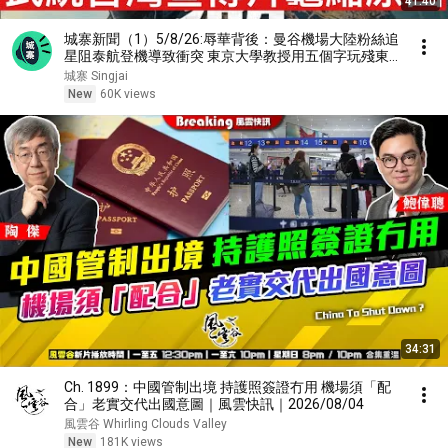
41:40
城寨新聞（1）5/8/26:辱華背後：曼谷機場大陸粉絲追
星阻泰航登機導致衝突 東京大學教授用五個字玩殘東
大大陸收生網站 醫護上繳護照，不得出國 澎湖海戰宣
城寨 Singjai
傳武統台灣暑假黃金當期突然撒下 揭開背後原因
New
60K views
34:31
Ch. 1899：中國管制出境 持護照簽證冇用 機場須「配
合」老實交代出國意圖｜風雲快訊｜2026/08/04
風雲谷 Whirling Clouds Valley
New
181K views