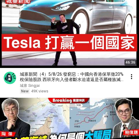
46:36
城寨新聞（4）5/8/26:發窮惡：中國向香港保單徵20%
稅保險股跌 西班牙向入侵者斷水迫遣返是否屬種族滅
絕？人為的法國世紀山火 Tesla面對內地車企圍攻 一款
城寨 Singjai
Model Y走天下 點解咁犀利？
New
49K views