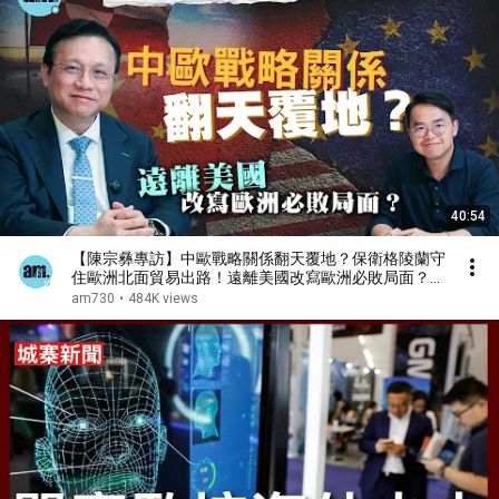
40:54
【陳宗彝專訪】中歐戰略關係翻天覆地？保衛格陵蘭守
住歐洲北面貿易出路！遠離美國改寫歐洲必敗局面？丨
陳宗彝丨中歐關係丨格陵蘭丨歐俄新關係丨歐俄新冷戰
am730
•
484K views
丨俄烏戰爭丨北約丨以色列丨中東海灣丨歐美分裂