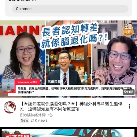
Comment...
59:08
【🌟認知差就係腦退化嗎？🌟】神經外科專科醫生熊偉
民：逆轉認知差有不同治療選項
香港腦神經外科中心
New
21K views