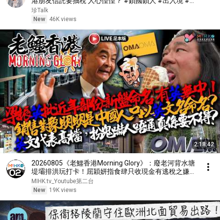
港朋友信託要抽稅 人心惶惶？ #鎖國鎖人 #出入境 #邊
控【珍TALK】2026.08.02 #珍TALK #梁珍 #出入境 #
珍Talk
鎖國
New
46K views
2:18:42
20260805《老鱷香港Morning Glory》：廢老河背水塘
堤壩排洪玩打卡！屈穎妍指食肆只收現金有逃稅之嫌！
梁振英批近年新盤命名有英無中扮高檔！中國進一步制
MIHK.tv_Youtube第二台
度化收緊邊控與出境限制，幾時到香港？
New
19K views