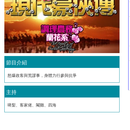
節目介紹
怒爆政客與荒謬事，身體力行參與抗爭
主持
啤梨、客家佬、閹雞、四海