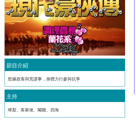
節目介紹
怒爆政客與荒謬事，身體力行參與抗爭
主持
啤梨、客家佬、閹雞、四海