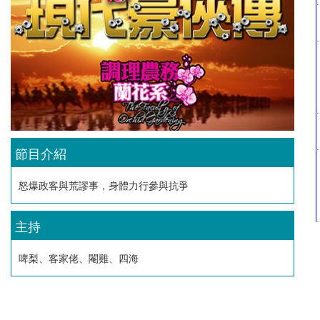
節目介紹
怒爆政客與荒謬事，身體力行參與抗爭
主持
啤梨、客家佬、閹雞、四海