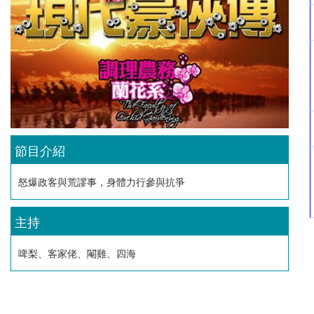
節目介紹
怒爆政客與荒謬事，身體力行參與抗爭
主持
啤梨、客家佬、閹雞、四海