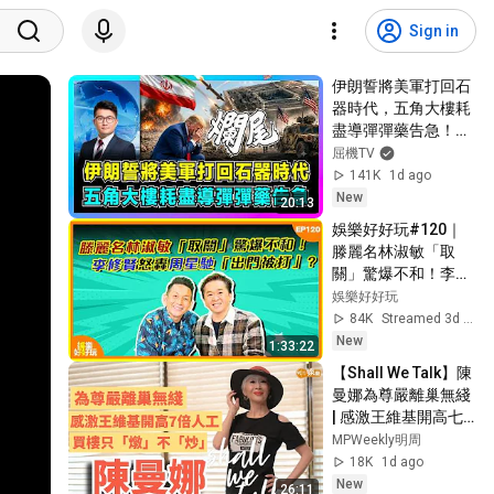
Sign in
伊朗誓將美軍打回石
器時代，五角大樓耗
盡導彈彈藥告急！｜
美國打光底牌，特朗
屈機TV
普被迫撤回攻勢，華
141K
1d ago
盛頓陷入進退兩難！
New
20:13
【屈機觀察 EP402】
娛樂好好玩#120｜
滕麗名林淑敏「取
關」驚爆不和！李修
賢怒轟周星馳「出門
娛樂好好玩
被打」?｜十點開播
84K
Streamed 3d ago
｜吳家樂｜鄧兆尊｜
New
1:33:22
【Shall We Talk】陳
曼娜為尊嚴離巢無綫 
| 感激王維基開高七
倍人工 | 買樓只
MPWeekly明周
「燉」不「炒」 | 唱
18K
1d ago
歌為圓夢 有錢也買不
New
26:11