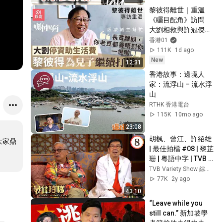
到的快樂 | 陳曼娜專
黎彼得離世｜重溫
訪
《矚目配角》訪問　
大劉相救與許冠傑決
裂仍欣賞｜01娛樂｜
香港01
黎彼得｜專訪｜香港
111K
1d ago
藝人
New
12:31
香港故事：邊境人
家：流浮山 – 流水浮
山
RTHK 香港電台
115K
10mo ago
23:08
胡楓、曾江、許紹雄 
大家鼎
| 最佳拍檔 #08 | 黎芷
珊 | 粵語中字 | TVB 
2017
TVB Variety Show 綜藝娛樂
77K
2y ago
43:10
“Leave while you 
still can.” 新加坡學