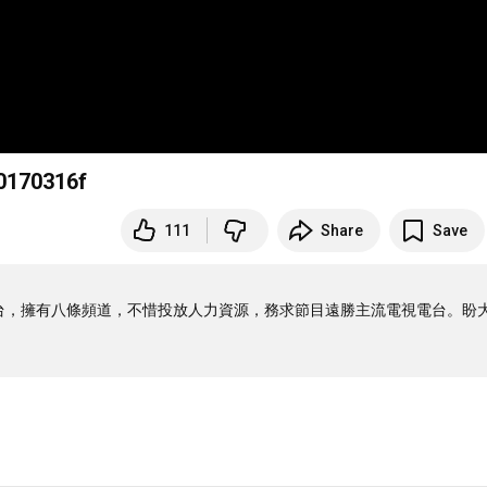
70316f
111
Share
Save
電視台，擁有八條頻道，不惜投放人力資源，務求節目遠勝主流電視電台。盼