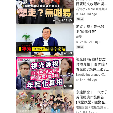
日要明文收緊出境？
｜香港官媒配合宣傳
馮智政 x Sinic 政經頻道
回流｜ ft. Calvin 
64K
3d ago
Choy @笑談中國經
New
1:11:55
濟
老梁：华为誓死保
卫“遥遥领先”
老梁
243K
21h ago
New
45:53
視光師 揭 眼睛乾澀 
恐怖真相｜ 白內障 / 
青光眼 / 糖尿上眼 / 
黃斑病變 嚴重可致 
Bowtie Insurance 保泰人壽
失明！1類 近視 人士 
84K
9d ago
會提早 15年 發病？
59:00
｜乾眼症 打工仔 必
永遠懷念｜一代才子
知 眼乾 解決方法｜
黃霑經典作品回首 
#Bowtie
(環星娛樂 - 匯聚金曲
丨打造經典)
環星音樂 / 環星娛樂 WSM Music HK
1.2M
1y ago