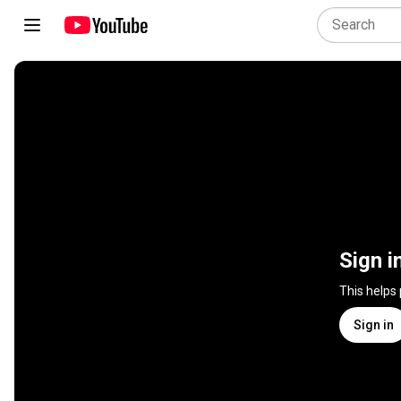
Sign i
This helps
Sign in