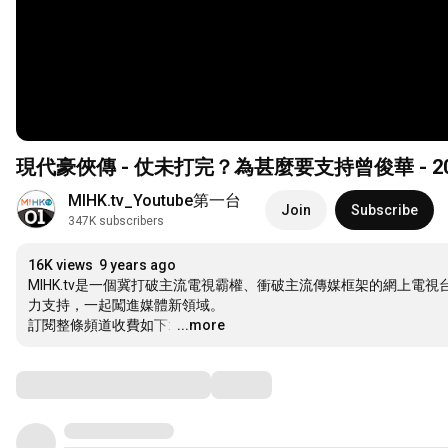
現代豪俠傳 - 仗未打完？為甚麼要支持曾俊華 - 201
MIHK.tv_Youtube第一台
Join
Subscribe
347K subscribers
16K views
9 years ago
MIHK.tv是一個冀打破主流電視霸權、衝破主流傳媒框架的網上
力支持，一起闖進媒體新領域。

訂閱整條頻道收費如下: 
…
...more
Comments