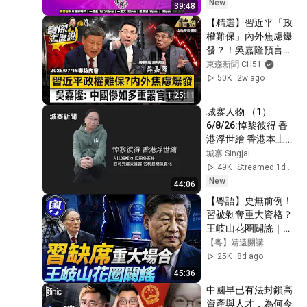
鬼才殞落｜風雲快訊
New
39:48
｜2026/08/06
【精選】習近平「政
權難保」內外焦慮爆
發？！吳嘉隆預言中
國經濟如「多重器官
東森新聞 CH51
衰竭」：恐回到清末
50K
2w ago
「東南自保」慘況
1:25:11
《寶傑怎麼說》 劉寶
城寨人物 （1）
傑
6/8/26:悼黎彼得 香
@TaiwanLBJnews
港浮世繪 香港本土流
行文化 崛起於70年
城寨 Singjai
代塑造了香港人身份
49K
Streamed 1d ago
認同 許冠傑黎彼得作
New
44:06
品奠基者之一 我手寫
【粵語】史無前例！
我口方式將香港話唱
習被剝奪重大資格？
出嚟 刻劃香港浮世集
王岐山花圈闢謠｜北
體性格 是時代的紀錄
戴河前夕變天倒計時
【粵】靖遠開講
片
【靖遠開講 · 粵語版 · 
25K
8d ago
唐靖遠 · 7.29】#靖
45:36
遠開講
中國早已有法封鎖高
資產與人才，為何今