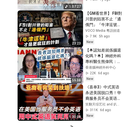
1:07:27
【GM看世界】 FBI對
川普的陷害不止『通
俄門』『牛津逗號』
才是更瘋狂的計劃｜
VOCO Media 粵語頻道
川普｜通俄門｜牛津
7.9K
5h ago
逗號｜FBI｜特別檢
New
23:23
察官｜科米｜
【🌟認知差就係腦退
080626
化嗎？🌟】神經外科
專科醫生熊偉民：逆
轉認知差有不同治療
香港腦神經外科中心
選項
22K
6d ago
New
59:08
《喜单3》中式英语
杀进美国脱口秀！华
裔服务员不会英语，
靠口音把全场笑疯
笑翻天综艺社 and 叭叭一下
了！#喜剧之王单口
311K
6d ago
季 #脱口秀 #搞笑 #
New
1:30:08
喜剧 #funny #综艺