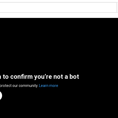
n to confirm you’re not a bot
 protect our community.
Learn more