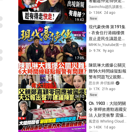
者籲趁仲走得快走：
中國9月15日收緊出
Gavinchiu趙氏讀書生活
境，護照簽證都未必
136K
2d ago
有用？
New
19:42
現代豪俠傳 第191集 
- 衣食住行港鐵樓價
豈止是民生議題是？
寄語“我不理政治”的
MIHK.tv_Youtube第一台
香港人：香港的怨氣
9.7K
9y ago
一切皆源於政治 - 
17:05
20170323b
陳凱琳大鑊爆公關災
難!|6大時間線疑點報
警有問題?|父親鄭嘉
穎零回應被鬧爆!|大
思古井 井仔點睇
公報出聲畀建議陳凱
17K
21h ago
琳?!|井仔點睇 #何伯
New
24:52
病逝 #何伯肝癌 #何
Ch. 1903：大陸閉關
太何伯 #何伯何太 #
令 寒蟬效應勁過國安
何伯驚傳因肝癌離世
法 人財受衝擊 震懾
力大 香港難倖免？ 
風雲谷 Whirling Clouds Valley
黎彼得逝世 香港粵語
143K
1d ago