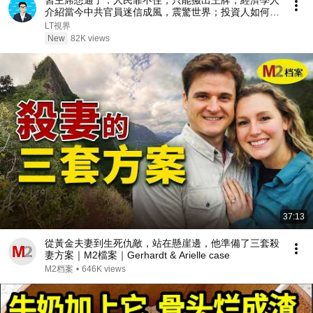
習主席想通了：人民靠不住，只能搬出王牌；經濟學人
介紹當今中共官員迷信成風，震驚世界；投資人如何重
新面臨資產配置與稅務的考驗？
LT視界
New
82K views
37:13
從黃金夫妻到生死仇敵，站在懸崖邊，他準備了三套殺
妻方案｜M2檔案｜Gerhardt & Arielle case
M2档案
•
646K views