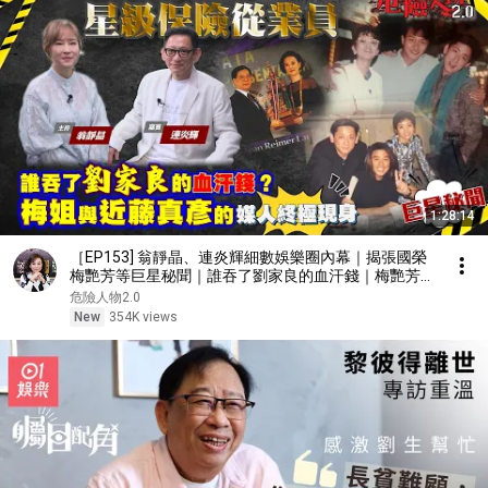
1:28:14
［EP153] 翁靜晶、連炎輝細數娛樂圈內幕｜揭張國榮
梅艷芳等巨星秘聞｜誰吞了劉家良的血汗錢｜梅艷芳與
近藤真彥的媒人終極現身｜由TVB訓練班到星級保險從
危險人物2.0
業員
New
354K views