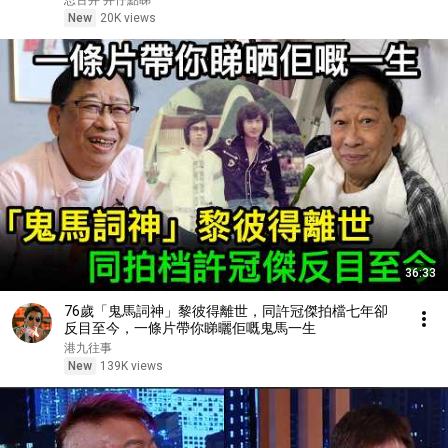
思古井 井仔點睇
何伯驚傳因肝癌離世
New
20K views
36:33
76歲「鬼馬詞神」黎彼得離世，同許冠傑拍檔七年卻
反目至今，一條片帶你睇曬佢嘅鬼馬一生
港九往事
New
139K views