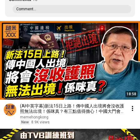
Comment...
18:58
(AI中英字幕)新法15日上路！傳中國人出境將會沒收護
照無法出境！係咪真？有三點值得擔心！中國大門會就
此關上？《蕭若元：理論蕭析》2026-08-07
memehongkong
New
8.9K views