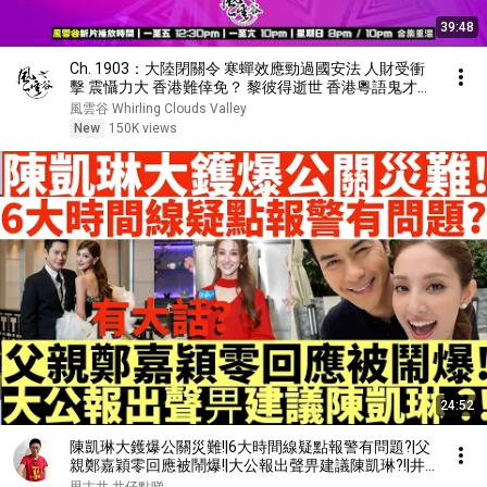
39:48
Ch. 1903：大陸閉關令 寒蟬效應勁過國安法 人財受衝
擊 震懾力大 香港難倖免？ 黎彼得逝世 香港粵語鬼才殞
落｜風雲快訊｜2026/08/06
風雲谷 Whirling Clouds Valley
New
150K views
24:52
陳凱琳大鑊爆公關災難!|6大時間線疑點報警有問題?|父
親鄭嘉穎零回應被鬧爆!|大公報出聲畀建議陳凱琳?!|井
仔點睇 #何伯病逝 #何伯肝癌 #何太何伯 #何伯何太 #