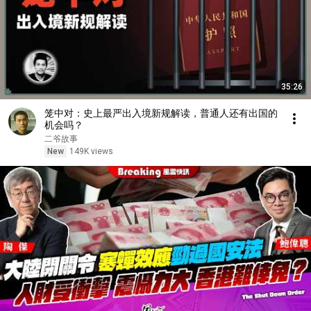
35:26
笼中对：史上最严出入境新规解读，普通人还有出国的
机会吗？
二爷故事
New
149K views