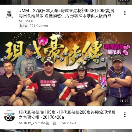
#MM｜27歲日本人棄5房屋來港花$4000住50呎劏房
每日食兩餸飯 過低物慾生活 形容深水埗似大阪西成區
｜#700萬種生活 #4K
Mill MILK
New
271K views
21:29
現代豪俠傳 第195集 - 現代豪俠傳200集終極篇現場版
之售票安排 - 20170420a
MIHK.tv_Youtube第一台
•
15K views