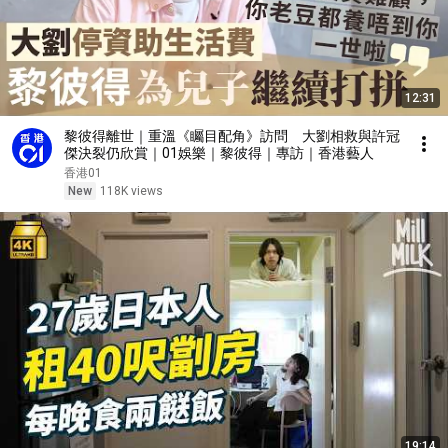
12:31
黎彼得離世｜重溫《矚目配角》訪問 大劉相救與許冠
傑決裂仍欣賞｜01娛樂｜黎彼得｜專訪｜香港藝人
香港01
New
118K views
19:14