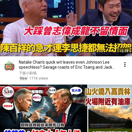
12:29
Natalie Chan's quick wit leaves even Johnson Lee
speechless? Savage roasts of Eric Tsang and Jack...
下饭小剧场
New
171K views