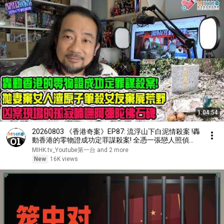
1:04:54
20260803 《香港奇案》EP87: 流浮山下白泥情殺案 !轟
動香港的零物證成功定罪謀殺案! 全憑一張戀人照偵破
姊弟戀情殺案！拋妻棄女佔有慾強人渣，原子筆殘殺女
MIHK.tv_Youtube第一台 and 2 more
友棄屍荒野！孤寂的喃嘸阿彌陀佛碑
New
16K views