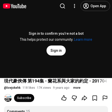
Open App
Sign in to confirm you’re not a bot
This helps protect our community.
Learn more
Sign in
現代豪俠傳 第194集 - 蘭花系與大家的約定 - 20170413
@
lowjokehk
118 likes
17K views
9 years ago
more
Subscribe
Comments
15