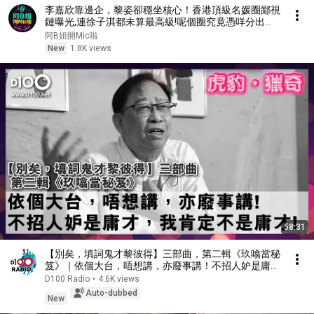
李嘉欣靠邊企，黎姿卻穩坐核心！香港頂級名媛圈鄙視
鏈曝光,連徐子淇都未算最高級!呢個圈究竟憑咩分出
「九等爵位」？！｜豪門解密 #香港名媛 #盤點
阿B姐開Mic啦
New
1.8K views
58:31
【別矣，填詞鬼才黎彼得】三部曲，第二輯《玖噏當秘
笈》｜依個大台，唔想講，亦廢事講！不招人妒是庸
才，我肯定不是庸才！︱虎豹獵奇｜主持：江少，嘉
D100 Radio
•
4.6K views
賓：黎彼得
Auto-dubbed
New