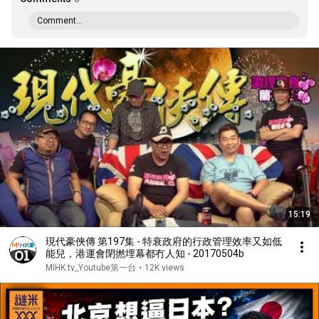
Comment...
15:19
現代豪俠傳 第197集 - 特衰政府的行政管理效率又如低
能兒，港運會閉撚埋幕都冇人知 - 20170504b
MIHK.tv_Youtube第一台
•
12K views