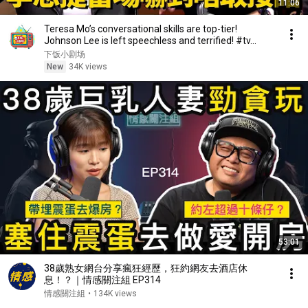
11:06
Teresa Mo’s conversational skills are top-tier!
Johnson Lee is left speechless and terrified! #tv...
下饭小剧场
New
34K views
53:01
38歲熟女網台分享瘋狂經歷，狂約網友去酒店休
息！？｜情感關注組 EP314
情感關注組
•
134K views