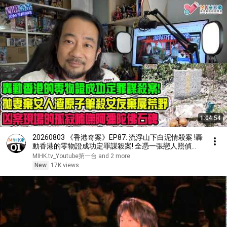
1:04:54
20260803 《香港奇案》EP87: 流浮山下白泥情殺案 !轟
動香港的零物證成功定罪謀殺案! 全憑一張戀人照偵破
姊弟戀情殺案！拋妻棄女佔有慾強人渣，原子筆殘殺女
MIHK.tv_Youtube第一台 and 2 more
友棄屍荒野！孤寂的喃嘸阿彌陀佛碑
New
17K views