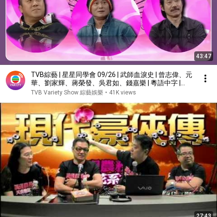
43:47
TVB綜藝 | 星星同學會 09/26 | 武師血淚史 | 曾志偉、元
華、劉家輝、蔣榮發、吳君如、錢嘉樂 | 粵語中字 |
TVB 2009
TVB Variety Show 綜藝娛樂
•
41K views
27:43