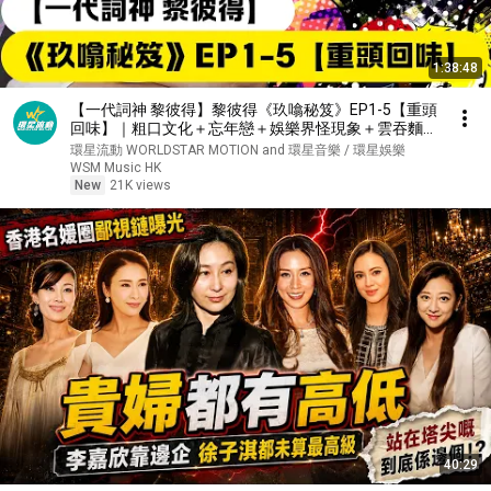
1:38:48
【一代詞神 黎彼得】黎彼得《玖噏秘笈》EP1-5【重頭
回味】｜粗口文化＋忘年戀＋娛樂界怪現象＋雲吞麵＋
名人飯局｜Peter哥單拖最初5集完整重溫
環星流動 WORLDSTAR MOTION and 環星音樂 / 環星娛樂
WSM Music HK
New
21K views
40:29