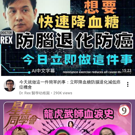
15:23
今天就做這一件簡單的事：立即降血糖防腦退化減低癌
症機會
Dr. Rex 醫學幼稚園
•
290K views