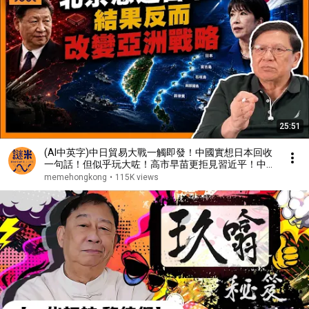
25:51
(AI中英字)中日貿易大戰一觸即發！中國實想日本回收
一句話！但似乎玩大咗！高市早苗更拒見習近平！中方
不賣稀土、日方不賣光刻膠！兩國貿易戰全面開打哪方
memehongkong
•
115K views
贏面較高？《蕭若元：蕭氏新聞台》2026-06-29