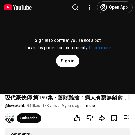
Open App
Sign in to confirm you’re not a bot
This helps protect our community.
Learn more
Sign in
現代豪俠傳 第197集 - 善財難捨：病人有藥無錢食，冤
@
lowjokehk
95 likes
14K views
9 years ago
more
Subscribe
Comments
6