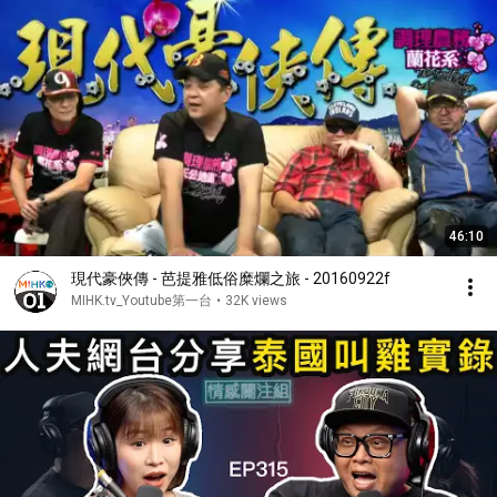
46:10
現代豪俠傳 - 芭提雅低俗糜爛之旅 - 20160922f
MIHK.tv_Youtube第一台
•
32K views