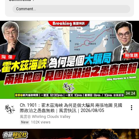
Comment...
34:24
Ch. 1901：霍木茲海峽 為何是個大騙局 兩張地圖 見國
際政治之愚蠢無賴｜風雲快訊｜2026/08/05
風雲谷 Whirling Clouds Valley
New
102K views