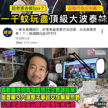
35:07
一家去泰國旅行，好爸爸趁老婆仔女訓著，出去探索世
界！？｜情感關注組 EP315
情感關注組
New
67K views
1:04:54