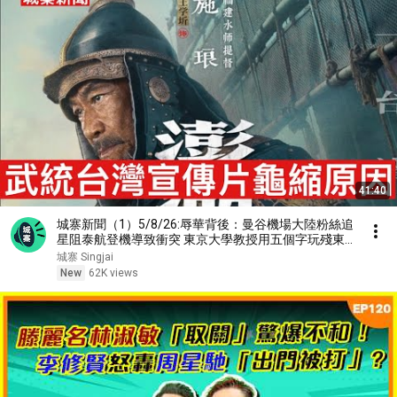
41:40
城寨新聞（1）5/8/26:辱華背後：曼谷機場大陸粉絲追
星阻泰航登機導致衝突 東京大學教授用五個字玩殘東
大大陸收生網站 醫護上繳護照，不得出國 澎湖海戰宣
城寨 Singjai
傳武統台灣暑假黃金當期突然撒下 揭開背後原因
New
62K views