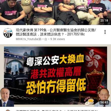
25:18
現代豪俠傳 第199集 - 公共醫療醫生協會的關公災難/
體諒醫護應該，誰來體諒病患？ - 20170518c
MIHK.tv_Youtube第一台
•
9.3K views
54:43