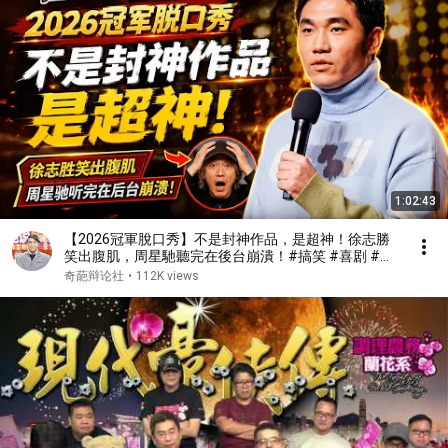
1:02:43
【2026冠軍脫口秀】不是封神作品，是超神！徐志勝
笑出腹肌，周星馳聽完在後台崩潰！#搞笑 #喜剧 #脱
口秀 #standupcomedy #talkshow
奇葩辩论社
•
112K views