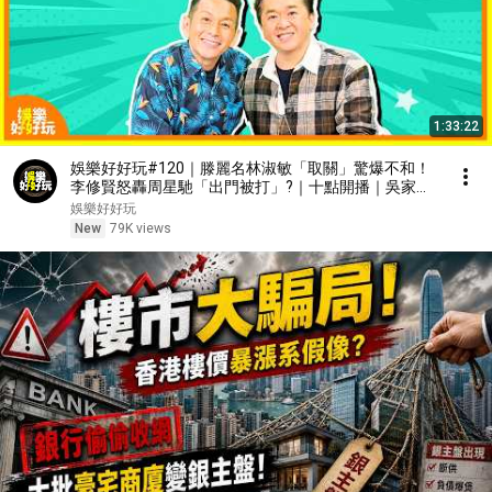
1:33:22
娛樂好好玩#120｜滕麗名林淑敏「取關」驚爆不和！
李修賢怒轟周星馳「出門被打」?｜十點開播｜吳家樂
｜鄧兆尊｜
娛樂好好玩
New
79K views