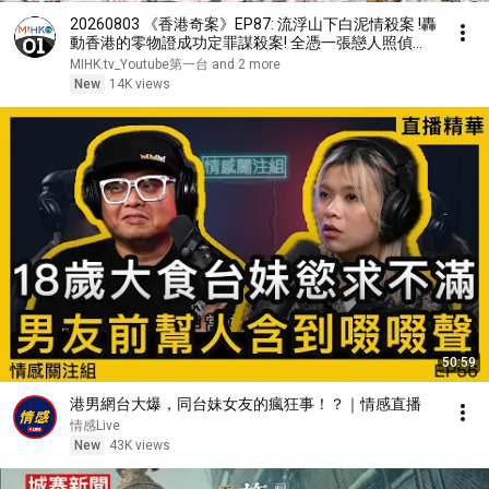
20260803 《香港奇案》EP87: 流浮山下白泥情殺案 !轟
動香港的零物證成功定罪謀殺案! 全憑一張戀人照偵破
姊弟戀情殺案！拋妻棄女佔有慾強人渣，原子筆殘殺女
MIHK.tv_Youtube第一台 and 2 more
友棄屍荒野！孤寂的喃嘸阿彌陀佛碑
New
14K views
50:59
港男網台大爆，同台妹女友的瘋狂事！？｜情感直播
情感Live
New
43K views