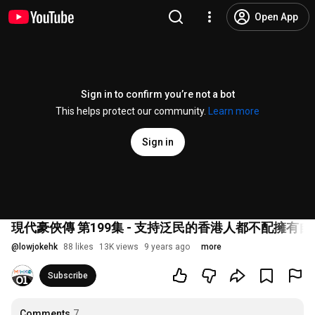
Open App
Sign in to confirm you’re not a bot
This helps protect our community.
Learn more
Sign in
現代豪俠傳 第199集 - 支持泛民的香港人都不配擁有自由和安
@
lowjokehk
88 likes
13K views
9 years ago
more
Subscribe
Comments
7