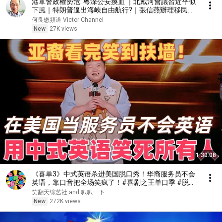
港軍警政權勢危: 粵深公安換血 ｜北戴河會議習近平似
下風｜特朗普逼出海峽自由航行?｜張信燕辦理移民安
頓手續［對話人間 EP78］#張信燕 #香港議會 #盛雪
何良懋頻道 Victor Channel
#袁弓夷 #特朗普 #劉國周 #李家超
New
27K views
1:30:08
《喜单3》中式英语杀进美国脱口秀！华裔服务员不会
英语，靠口音把全场笑疯了！#喜剧之王单口季 #脱口
秀 #搞笑 #喜剧 #funny #综艺
笑翻天综艺社 and 叭叭一下
New
272K views