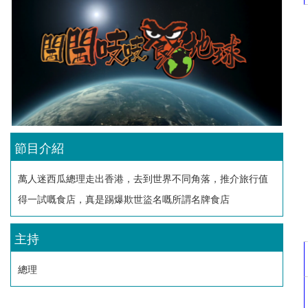
節目介紹
萬人迷西瓜總理走出香港，去到世界不同角落，推介旅行值
得一試嘅食店，真是踢爆欺世盜名嘅所謂名牌食店
主持
總理