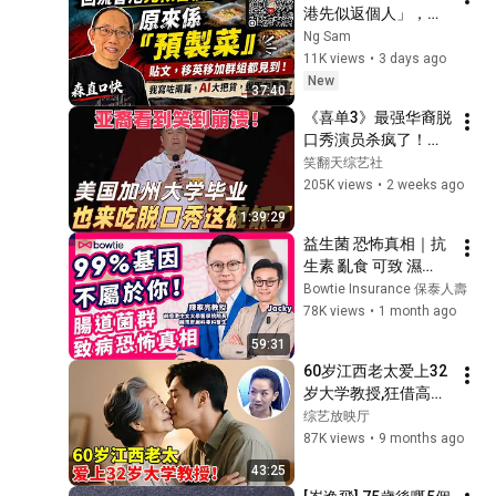
港先似返個人」，原
來係「預製菜」貼
Ng Sam
文，移英移加群組都
11K views
•
3 days ago
見到！我寫咗兩篇，
New
37:40
AI大把貨，說服力更
《喜单3》最强华裔脱
高！
口秀演员杀疯了！
UCLA毕业来"吃脱口
笑翻天综艺社
秀这碗饭"，亚裔看完
205K views
•
2 weeks ago
疯狂点头！#喜剧之
1:39:29
王单口季 #脱口秀 #
益生菌 恐怖真相｜抗
搞笑 #喜剧 #funny #
生素 亂食 可致 濕
综艺
疹、糖尿病｜陳家亮
Bowtie Insurance 保泰人壽
教授 揭 阿士匹靈 防 
78K views
•
1 month ago
中風 無效 或因 腸道
59:31
細菌 失衡？｜1方法 
60岁江西老太爱上32
發現 大腸癌的先兆｜
岁大学教授,狂借高利
#Bowtie
贷给男友花,男子真实
综艺放映厅
身份解开全场哗然
87K views
•
9 months ago
【王芳王为念访谈】
43:25