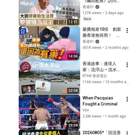
《矚目配角》訪問　
大劉相救與許冠傑決
香港01
裂仍欣賞｜01娛樂｜
127K views
•
2 days ago
黎彼得｜專訪｜香港
New
12:31
藝人
藥費相差10倍　創新
藥香港無得用！　港
人北上求醫實錄｜北
香港01
上｜醫療｜藥費｜私
431K views
•
2 months ago
家醫院｜公立醫院｜
14:04
癌症治療｜醫生｜求
香港故事：邊境人
醫｜肺癌標靶藥｜膝
家：流浮山 – 流水浮
關節置換手術｜手術
山
RTHK 香港電台
｜保險｜民生開支｜
116K views
•
10 months ago
福利｜
23:08
When Pacquiao 
Fought a Criminal
VS+
2.5M views
•
1 month ago
29:08
20260805*「回流香