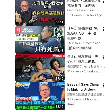
[岑逸飛] 75歲後嘅5個
救命習慣：保你晚年
福慧雙修、萬事不求
Hinduza Enterprises
人#岑逸飛#知识#分
1.6K views
•
3 weeks ago
享
36:21
【4K】駱應鈞被TVB
減騷收入少一半  連重
戲份角色都被剥奪：
香港01
我堅決想走 ｜由零說
1M views
•
1 month ago
起｜01娛樂｜駱應鈞
Auto-dubbed
44:41
｜香港01｜射鵰英雄
舊金山浪漫狂飆！失
傳｜倚天屠龍記｜壹
婚女司機遇上億萬網
號皇庭｜金毛獅王｜
絡大亨 同居激情過後
美亞影院 Cinema Mei Ah - 香港電影 (HK Movie)
黃藥師
是沉默 世界觀差異引
51K views
•
2 weeks ago
爆分手！｜一見鍾情 
1:37:40
(Sausalito)｜黎明、
Bessent Says China 
張曼玉、葛民輝、吳
Is Making Under-
耀漢｜粵語中字｜美
the-Table Moves; 
高B哥 我就係評論評論員嘅評論員 Gold B Gor
亞影院 Cinema Mei 
Turns Out, This 
3.3K views
•
1 hour ago
Ah
Move Is Anything 
New
18:19
But Small [W...