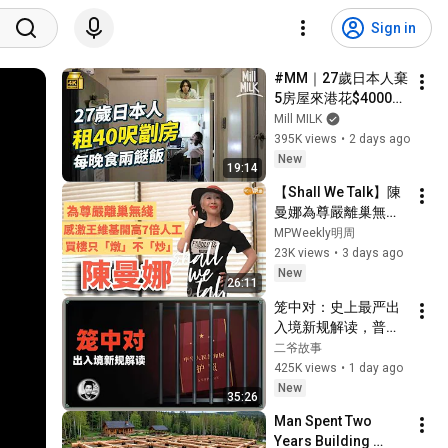
Sign in
#MM｜27歲日本人棄
5房屋來港花$4000住
50呎劏房 每日食兩餸
Mill MILK
飯 過低物慾生活 形容
395K views
•
2 days ago
深水埗似大阪西成區
New
19:14
｜#700萬種生活 #4K
【Shall We Talk】陳
曼娜為尊嚴離巢無綫 | 
感激王維基開高七倍
MPWeekly明周
人工 | 買樓只「燉」
23K views
•
3 days ago
不「炒」 | 唱歌為圓
New
26:11
夢 有錢也買不到的快
笼中对：史上最严出
樂 | 陳曼娜專訪
入境新规解读，普通
人还有出国的机会
二爷故事
吗？
425K views
•
1 day ago
New
35:26
Man Spent Two 
Years Building 