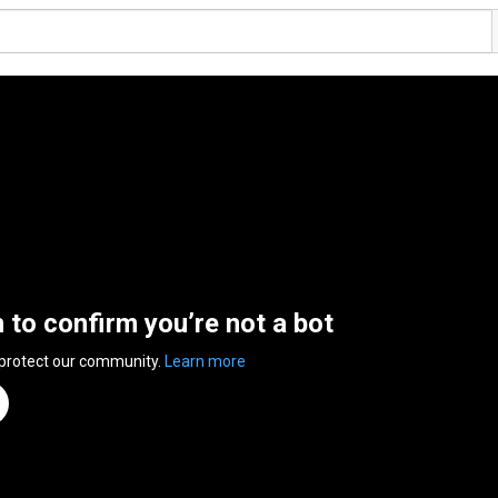
n to confirm you’re not a bot
 protect our community.
Learn more