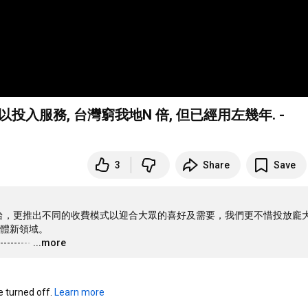
先可以投入服務, 台灣窮我地N 倍, 但已經用左幾年. -
3
Share
Save
電視台，更推出不同的收費模式以迎合大眾的喜好及需要，我們更不惜投放龐
體新領域。

---------
…
...more
turned off. 
Learn more