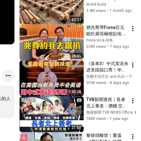
HUGE Wooden 
World Build
House for his 
3.4M views
•
1 month ago
Family | Start to 
43:37
Finish by 
鄧兆尊帶Fiona百元
@bjornbrenton
鋸扒展現極致貼地 狠
批中產月入18萬扮慘 
Fiona Ho & 何爸
不追求大富大貴 佩服
328K views
•
7 days ago
四哥謝賢「瀟灑走」
28:01
全為保護霆鋒婷婷 45
《喜单3》中式英语杀
歲經歷人性醜惡後的
进美国脱口秀！华裔
大覺醒 公開「弱的強
服务员不会英语，靠
笑翻天综艺社 and 叭叭一下
勢」愛情關係管理學 
口音把全场笑疯了！
359K views
•
8 days ago
感情疏遠因為自私？
#喜剧之王单口季 #
1:30:08
脱口秀 #搞笑 #喜剧 
大的人
TVB新聞透視｜長者
#funny #综艺
北上養老：價錢 交通 
食物 環境完勝香港？
無綫新聞 TVB NEWS Official
中港醫療如何交接？
788K views
•
1 year ago
｜(繁／簡字幕)｜無
21:54
綫新聞 ｜TVB News
黎彼得離世｜重溫