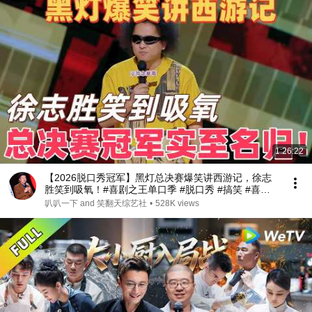
1:26:22
【2026脱口秀冠军】黑灯总决赛爆笑讲西游记，徐志
胜笑到吸氧！#喜剧之王单口季 #脱口秀 #搞笑 #喜剧
#funny #综艺 #黑灯
叭叭一下 and 笑翻天综艺社
•
528K views