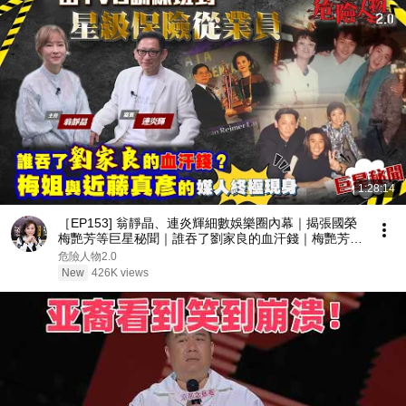
1:28:14
［EP153] 翁靜晶、連炎輝細數娛樂圈內幕｜揭張國榮
梅艷芳等巨星秘聞｜誰吞了劉家良的血汗錢｜梅艷芳與
近藤真彥的媒人終極現身｜由TVB訓練班到星級保險從
危險人物2.0
業員
New
426K views