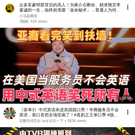
众多富豪明星背后的高人！为蒋介石断命、精准预言李
嘉诚的一生，临终前泄露「改命秘术」，普通人为何忙
忙碌碌却赚不到钱？1小时中间无广告合集[She's
小乌副频道
Xiaowu 小乌]
New
42K views
1:30:08
《喜单3》中式英语杀进美国脱口秀！华裔服务员不会
英语，靠口音把全场笑疯了！#喜剧之王单口季 #脱口
秀 #搞笑 #喜剧 #funny #综艺
笑翻天综艺社 and 叭叭一下
•
382K views