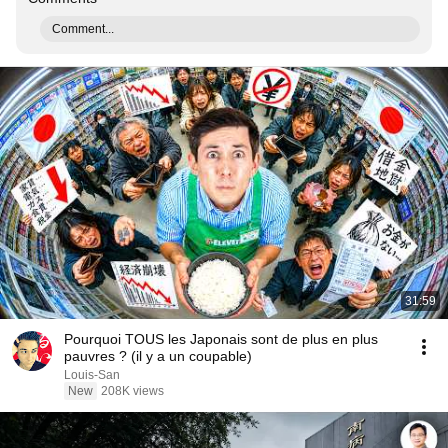
Comment...
31:59
Pourquoi TOUS les Japonais sont de plus en plus
pauvres ? (il y a un coupable)
Louis-San
New
208K views