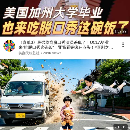
1:39:29
《喜单3》最强华裔脱口秀演员杀疯了！UCLA毕业
来"吃脱口秀这碗饭"，亚裔看完疯狂点头！#喜剧之王
单口季 #脱口秀 #搞笑 #喜剧 #funny #综艺
笑翻天综艺社
•
209K views
2:18:19