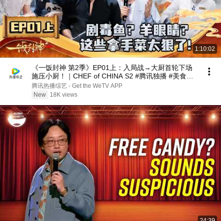
1:10:02
《一饭封神 第2季》EP01上：入局战→大厨首轮下场
施压小厨！｜CHEF of CHINA S2 #腾讯独播 #美食竞
技
腾讯热播综艺 - Get the WeTV APP
New
18K views
24:39