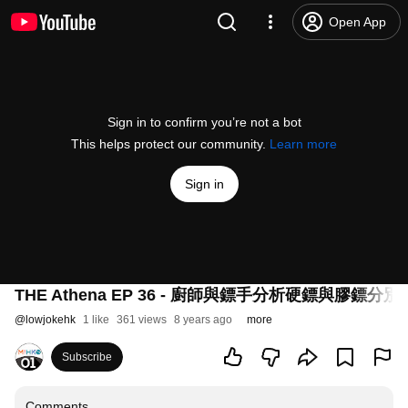
Open App
Sign in to confirm you’re not a bot
This helps protect our community.
Learn more
Sign in
THE Athena EP 36 - 廚師與鏢手分析硬鏢與膠鏢分別 - 
@
lowjokehk
1 like
361 views
8 years ago
more
Subscribe
Comments