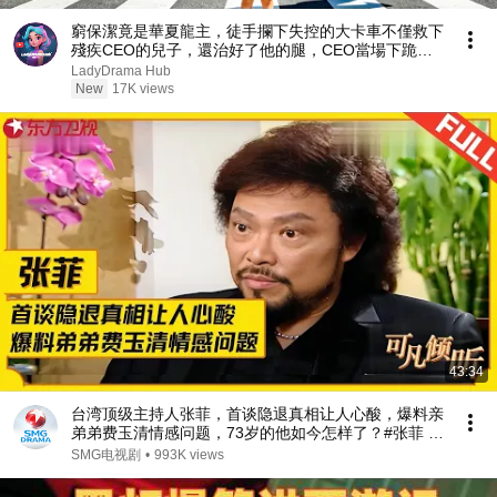
窮保潔竟是華夏龍主，徒手攔下失控的大卡車不僅救下
殘疾CEO的兒子，還治好了他的腿，CEO當場下跪求
取他。 【戰神媽咪：殘障總裁寵上天】
LadyDrama Hub
New
17K views
43:34
台湾顶级主持人张菲，首谈隐退真相让人心酸，爆料亲
弟弟费玉清情感问题，73岁的他如今怎样了？#张菲 #
费玉清 #可凡倾听 FULL
SMG电视剧
•
993K views