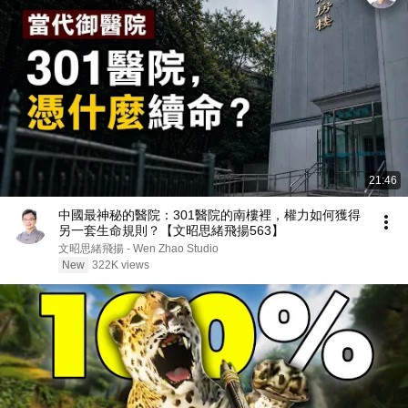
21:46
中國最神秘的醫院：301醫院的南樓裡，權力如何獲得
另一套生命規則？【文昭思緒飛揚563】
文昭思緒飛揚 - Wen Zhao Studio
New
322K views