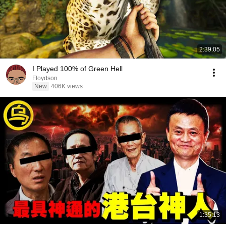
2:39:05
I Played 100% of Green Hell
Floydson
New
406K views
1:35:13