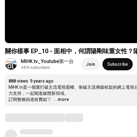
關你樣事 EP_10 - 面相中，何謂陽剛味重女性？陽
MIHK.tv_Youtube第一台
Join
Subscribe
347K subscribers
888 views
9 years ago
MIHK.tv是一個冀打破主流電視霸權、衝破主流傳媒框架的網上
力支持，一起闖進媒體新領域。

訂閱整條頻道收費如下: 
…
...more
Comments