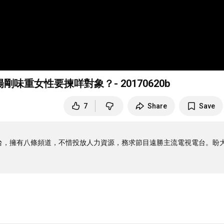
剛味重女性要揀咩對象？- 20170620b
7
Share
Save
電視台，擁有八條頻道，不惜投放人力資源，務求節目遠勝主流電視電台。盼