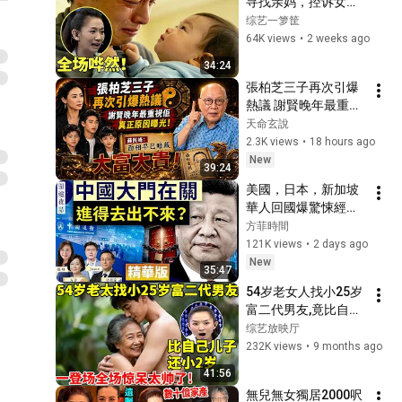
寻找亲妈，控诉女友
被父母监禁，谁料一
综艺一箩筐
通电话女孩的说法让
64K views
•
2 weeks ago
全场哗然！【王芳王
34:24
为念访谈】
張柏芝三子再次引爆
熱議 謝賢晚年最重視
佢真正原因曝光!蘇民
天命玄說
峰 面相早已暗藏大富
2.3K views
•
18 hours ago
大貴!
New
39:24
美國，日本，新加坡
華人回國爆驚悚經
歷！ 中共出入境新規
方菲時間
已經開始實行？【圍
121K views
•
2 days ago
爐夜話精華版】唐靖
New
35:47
遠 Jason 薇羽 方菲
54岁老女人找小25岁
富二代男友,竟比自己
儿子还小2岁,一登场
综艺放映厅
全场惊呆,王芳直呼:太
232K views
•
9 months ago
帅了!【王芳王为念访
41:56
谈】
無兒無女獨居2000呎