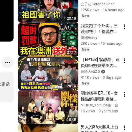
Have Arrived! The 
公子沈 Terence Shen
CCP Is Destroying 
125K views
•
16 hours ago
the Future of 
New
23:10
Overseas C...
我去跑了个外卖，三
观都毁了！都说在海
外送外卖月入过$万? 
澳洲Henry
我亲自在澳洲送了外
28K views
•
15 hours ago
卖后，我笑不出来
New
27:17
了…外卖骑手真实收
［EP153] 翁靜晶、連
入，时薪大揭秘，看
炎輝細數娛樂圈內幕
完你别不信。
｜揭張國榮梅艷芳等
危險人物2.0
巨星秘聞｜誰吞了劉
411K views
•
3 days ago
家良的血汗錢｜梅艷
New
大家鼎
1:28:14
芳與近藤真彥的媒人
關你樣事 EP_10 - 女
終極現身｜由TVB訓
性點解搵唔到姻緣？
練班到星級保險從業
咩形式去尋找姻緣先
MIHK.tv_Youtube第一台
員
適合你？- 
1K views
•
9 years ago
20170620c
18:48
男人抱36天婴儿上台