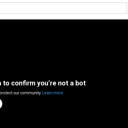
n to confirm you’re not a bot
 protect our community.
Learn more