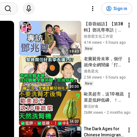
Sign in
【蓉蓉細語】【第38
輯】鄧兆尊專訪｜憶
爸爸臨終教誨：守住
徐蓉蓉文化工作室
鄧家 兄弟姊妹和睦相
4.1K views
•
5 hours ago
處
New
19:43
老竇屍骨未寒，個仔
就俾全網鬧爆「打機
廢青」！黎彼得獨子
港島星光
喊住開記招反擊——真
2.5K views
•
5 hours ago
相反轉：佢辭咗工成
New
30:00
年、日日陪老竇洗腎
歐美超市，这10 種蔬
三次、中風後24小時
菜是低鉀低磷、！！
貼身照顧到最後一
✅中英對照採購指
樂活好食
刻。講咗咁多「衰
南！
268K views
•
2 months ago
仔」，呢一次，全網
可能鬧錯咗人……
34:00
The Dark Ages for 
Chinese Immigrants 