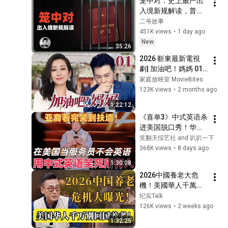
笼中对：史上最严出
第三者插足隱情曝光
入境新规解读，普通
人还有出国的机会
二爷故事
吗？
451K views
•
1 day ago
New
35:26
2026 靳東最新電視
劇| 加油吧！媽媽 01 
丈夫出軌自己最好的
家庭放映室 MovieBites
閨蜜，堅強媽媽帶娃
123K views
•
2 months ago
逆襲人生路 |#國劇精
1:22:12
選 #愛情
《喜单3》中式英语杀
进美国脱口秀！华裔
服务员不会英语，靠
笑翻天综艺社 and 叭叭一下
口音把全场笑疯了！
368K views
•
8 days ago
#喜剧之王单口季 #
1:30:08
脱口秀 #搞笑 #喜剧 
2026中國養老大危
#funny #综艺
機！美國華人千萬別
盲目回國養老！專家
纪实Talk
發出警告：這幾個現
126K views
•
2 weeks ago
實太殘酷！#圆桌派 
1:32:25
#许子东 #马家辉 #梁