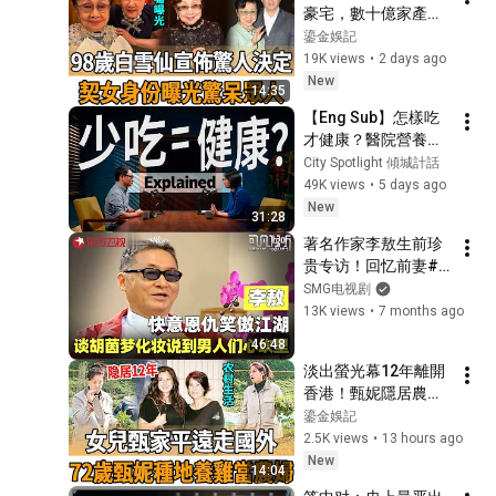
豪宅，數十億家產後
繼無人，98歲白雪仙
鎏金娛記
宣佈驚人決定，契女
19K views
•
2 days ago
身份曝光驚呆眾人
New
14:35
【Eng Sub】怎樣吃
才健康？醫院營養師
破解長者最常見飲食
City Spotlight 傾城計話
迷思| Eat healthier
49K views
•
5 days ago
New
31:28
著名作家李敖生前珍
贵专访！回忆前妻#
胡茵梦 ：她妆前妆后
SMG电视剧
两个人还爱撒谎？评
13K views
•
7 months ago
价#余光中 散文写的
46:48
很好，但品格算不得
淡出螢光幕12年離開
一流知识分子！#李
香港！甄妮隱居農村
敖 #可凡倾听 FULL
種地養雞當農婦，39
鎏金娛記
歲女兒甄家平卻遠走
2.5K views
•
13 hours ago
國外，當年傅聲慘死
New
14:04
真相瞞不住，婚姻遭