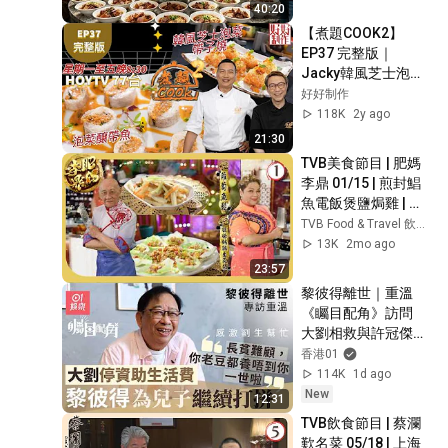
在这一味秘制酱料！
40:20
【煮題COOK2】
EP37 完整版｜
Jacky韓風芝士泡菜
帶子燒 ｜Ricky 泡菜
好好制作
釀帶魚｜泡製新滋味  
118K
2y ago
｜附文字食譜 ｜星期
21:30
一至五晚8:30 PM｜
TVB美食節目 | 肥媽
HOYTV 77台｜
李鼎 01/15 | 煎封鯧
魚電飯煲鹽焗雞 | 肥
媽 | 李家鼎 | 游嘉欣 | 
TVB Food & Travel 飲食旅遊
粵語中字 | 2023 | 
13K
2mo ago
When Grandpa 
23:57
Meets Maria
黎彼得離世｜重溫
《矚目配角》訪問　
大劉相救與許冠傑決
裂仍欣賞｜01娛樂｜
香港01
黎彼得｜專訪｜香港
114K
1d ago
藝人
New
12:31
TVB飲食節目 | 蔡瀾
歎名菜 05/18 | 上海