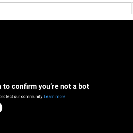
n to confirm you’re not a bot
 protect our community.
Learn more