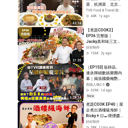
菜﹑杭洲菜﹑北京菜
蔡瀾 | 蘇玉華 | 
TVB Food & Travel 飲食旅遊
Amanda S. | 黃宇詩 | 
44K
1y ago
粵語中字 | 2008
43:34
【煮題COOK2】
EP36 完整版｜
Jacky真和味三文魚
皮沙律 ｜Ricky 老廣
好好制作
魚皮｜魚皮超級棒｜
156K
2y ago
附文字食譜 ｜星期一
21:35
至五晚8:30 PM｜
［EP153] 翁靜晶、
HOYTV 77台｜
連炎輝細數娛樂圈內
幕｜揭張國榮梅艷芳
等巨星秘聞｜誰吞了
危險人物2.0
劉家良的血汗錢｜梅
339K
1d ago
艷芳與近藤真彥的媒
New
1:28:14
人終極現身｜由TVB
煮題COOK EP40｜屋
訓練班到星級保險從
企煮出酒樓級海鮮｜
業員
Ricky👨🏻‍🍳煙燻醬
油漬黃花伴日式薯仔
好好制作
沙律｜Jacky👨🏻‍🍳
38K
11mo ago