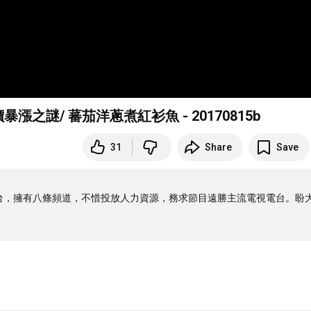
漲之謎/ 蕃茄洋蔥煮紅衫魚 - 20170815b
31
Share
Save
電視台，擁有八條頻道，不惜投放人力資源，務求節目遠勝主流電視電台。盼