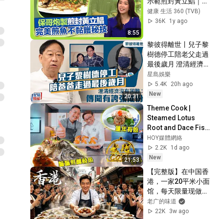
示範煎封黃立鯧｜不
黏鑊秘技加蛋漿勿加
健康 生活 360 (TVB)
粉｜善用煎出魚油勿
36K
1y ago
浪廢｜流行都市 安德
8:55
尊 彭慧中 張美妮 焦
黎彼得離世丨兒子黎
浩軒
樹德停工陪老父走過
最後歲月 澄清經濟沒
有困難：傳聞有誇張
星島娛樂
成份
5.4K
20h ago
New
20:31
Theme Cook | 
Steamed Lotus 
Root and Dace Fish 
Cake | Grandma's 
HOY媒體網絡
Pan-Fried Stuffed 
2.2K
1d ago
Dace Fish
New
21:53
【完整版】在中国香
港，一家20平米小面
馆，每天限量现做牛
杂，凌晨3点半依旧
老广的味道
座无虚席，秘诀竟藏
22K
3w ago