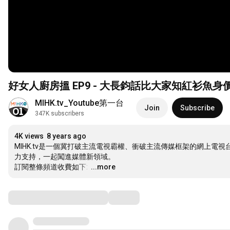
好女人廚房搵 EP9 - 大長鈞話比大家知紅衫魚身價暴
MIHK.tv_Youtube第一台
Join
Subscribe
347K subscribers
4K views
8 years ago
MIHK.tv是一個冀打破主流電視霸權、衝破主流傳媒框架的網上
力支持，一起闖進媒體新領域。

訂閱整條頻道收費如下: 
…
...more
Comments