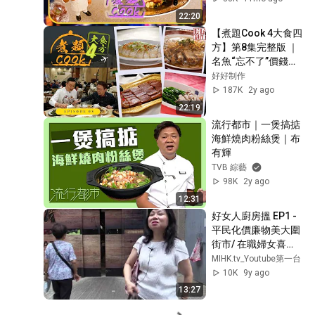
鮮魚有味飯｜大廚教
22:20
煮家常菜｜星期一至
【煮題Cook 4大食四
五晚8:30｜好好制作
方】第8集完整版 ｜
｜HOY TV
名魚“忘不了”價錢令
你忘不了｜見識何謂
好好制作
辟穀魚｜張錦祥
187K
2y ago
Ricky｜ 余健志
22:19
Jacky｜星期一至五
流行都市｜一煲搞掂 
晚 8:30｜HOYTV 77
海鮮燒肉粉絲煲｜布
台
有輝
TVB 綜藝
98K
2y ago
12:31
好女人廚房搵 EP1 - 
平民化價廉物美大圍
街市/ 在職婦女喜
訊：大長鈞教你用
MIHK.tv_Youtube第一台
＄20雞煮好一個快捷
10K
9y ago
又便宜又好味親子便
13:27
當盒 - 20170620b