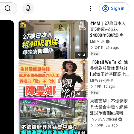
Sign in
#MM｜27歲日本人
棄5房屋來港花
$4000住50呎劏房 每
日食兩餸飯 過低物慾
Mill MILK
生活 形容深水埗似大
241K
21h ago
阪西成區｜#700萬
New
19:14
種生活 #4K
【Shall We Talk】陳
曼娜為尊嚴離巢無綫 
| 感激王維基開高七
倍人工 | 買樓只
MPWeekly明周
「燉」不「炒」 | 唱
19K
1d ago
歌為圓夢 有錢也買不
New
26:11
到的快樂 | 陳曼娜專
東張西望｜不鏽鋼廚
訪
具含錳會中毒？網傳
測試劑實測結果曝
光，學者拆解真相＋
TVB USA Official
安全使用須知｜
159K
3w ago
TVBUSA｜民生｜不
8:46