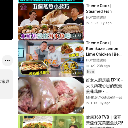
鏽鋼廚具｜含錳｜中
Theme Cook | 
毒
Steamed Fish
HOY媒體網絡
639K
1y ago
21:55
Theme Cook | 
Kamikaze Lemon 
Lime Chicken | Beer 
Tomato Roasted 
HOY媒體網絡
Fish
4K
23h ago
New
21:53
好女人廚房搵 EP10 - 
大家鼎
大長鈞花心思的鴛鴦
煎蓮藕餅 - 
20170821a
MIHK.tv_Youtube第一台
1.1K
8y ago
9:07
健康360 TVB｜保哥
黃亞保完美煎魚技巧! 