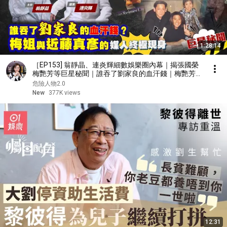
1:28:14
［EP153] 翁靜晶、連炎輝細數娛樂圈內幕｜揭張國榮
梅艷芳等巨星秘聞｜誰吞了劉家良的血汗錢｜梅艷芳與
近藤真彥的媒人終極現身｜由TVB訓練班到星級保險從
危險人物2.0
業員
New
377K views
12:31