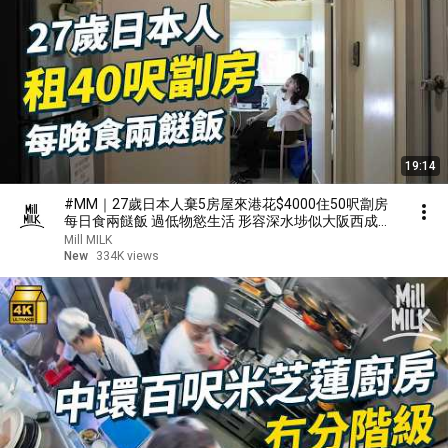
19:14
#MM｜27歲日本人棄5房屋來港花$4000住50呎劏房
每日食兩餸飯 過低物慾生活 形容深水埗似大阪西成區
｜#700萬種生活 #4K
Mill MILK
New
334K views