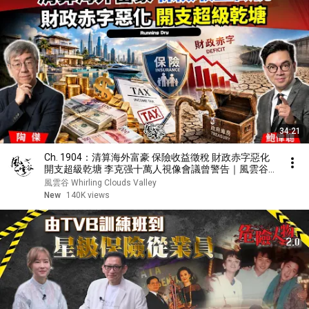
34:21
Ch. 1904：清算海外富豪 保險收益徵稅 財政赤字惡化
開支超級乾塘 李克强十萬人視像會議曾警告｜風雲谷
｜2026/08/06
風雲谷 Whirling Clouds Valley
New
140K views