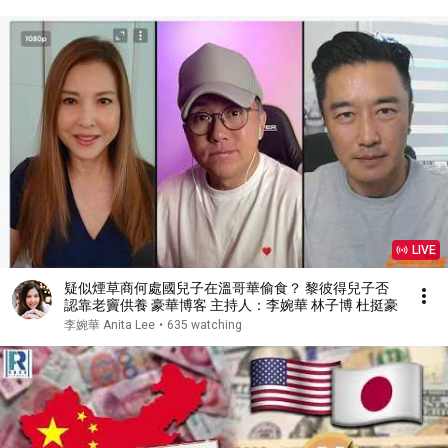
LIVE
疑似煙草商何處國兒子在溫哥華偷食？ 黎彼得兒子否
認靠老竇供養 豪華博客 主持人：李婉華 林子博 杜挺豪
李婉華 Anita Lee
•
635 watching