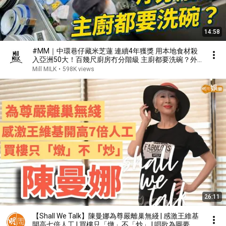
14:58
#MM｜中環巷仔藏米芝蓮 連續4年獲獎 用本地食材殺
入亞洲50大！百幾尺廚房冇分階級 主廚都要洗碗？外
國米芝蓮領班都特意叩門拜師！｜#美味道來 #4K
Mill MILK
•
598K views
26:11
【Shall We Talk】陳曼娜為尊嚴離巢無綫 | 感激王維基
開高七倍人工 | 買樓只「燉」不「炒」 | 唱歌為圓夢 有