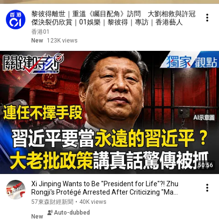
黎彼得離世｜重溫《矚目配角》訪問 大劉相救與許冠
傑決裂仍欣賞｜01娛樂｜黎彼得｜專訪｜香港藝人
香港01
New
123K views
50:56
Xi Jinping Wants to Be "President for Life"?! Zhu
Rongji's Protégé Arrested After Criticizing "Ma...
57東森財經新聞
•
40K views
Auto-dubbed
New