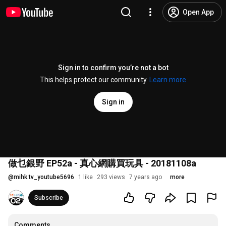
Open App
Sign in to confirm you’re not a bot
This helps protect our community.
Learn more
Sign in
做乜銀野 EP52a - 真心網購買玩具 - 20181108a
@
mihk.tv_youtube5696
1 like
293 views
7 years ago
more
Subscribe
Comments