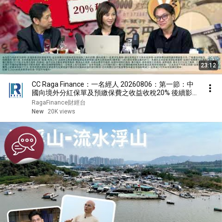
23:12
CC Raga Finance：一名經人 20260806：第一節：中
國向境外分紅保單及預繳保費之收益收稅20% 後續影
響
RagaFinance財經台
New
20K views