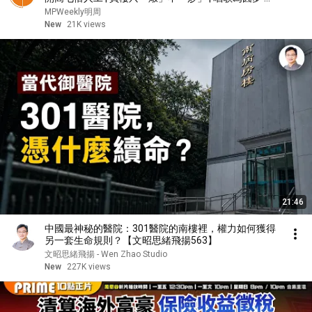
錢也買不到的快樂 | 陳曼娜專訪
MPWeekly明周
New
21K views
21:46
中國最神秘的醫院：301醫院的南樓裡，權力如何獲得
另一套生命規則？【文昭思緒飛揚563】
文昭思緒飛揚 - Wen Zhao Studio
New
227K views