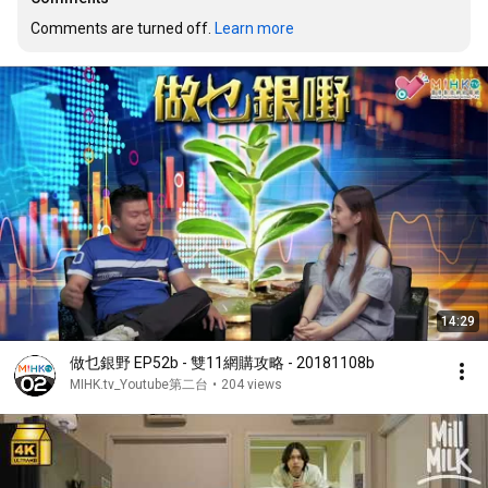
Comments are turned off. 
Learn more
14:29
做乜銀野 EP52b - 雙11網購攻略 - 20181108b
MIHK.tv_Youtube第二台
•
204 views