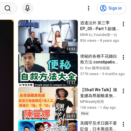
Sign in
逍遙法外 第三季 
EP_05 - Part 1 顧傭
糾紛特別多，刑事民
MIHK.tv_Youtube第一台
事訴訟要分清楚 - 
856 views
•
8 years ago
20180119a
16:02
便秘的各種不花錢自
救方法 constipation: 
a comprehensive 
Dr. Rex 醫學幼稚園
self help guide
377K views
•
9 months ago
15:52
【Shall We Talk】陳
曼娜為尊嚴離巢無綫 | 
感激王維基開高七倍
MPWeekly明周
人工 | 買樓只「燉」
16K views
•
1 day ago
不「炒」 | 唱歌為圓
New
26:11
夢 有錢也買不到的快
美國罕見求日圓不要
樂 | 陳曼娜專訪
貶值，日本萬億美債