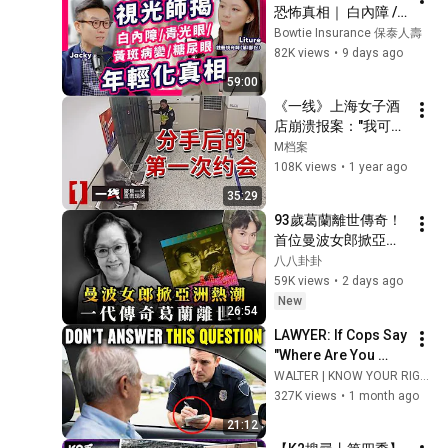
恐怖真相｜ 白內障 / 
青光眼 / 糖尿上眼 / 黃
Bowtie Insurance 保泰人壽
斑病變 嚴重可致 失
82K views
•
9 days ago
明！1類 近視 人士 會
59:00
提早 15年 發病？｜乾
《一线》上海女子酒
眼症 打工仔 必知 眼
店崩溃报案："我可能
乾 解決方法｜
被强奸了！"监控拍下
M档案
#Bowtie
男子仓皇逃离...…细思
108K views
•
1 year ago
极恐！ 20250422
35:29
93歲葛蘭離世傳奇！
首位曼波女郎掀亞洲
熱潮，揭野玫瑰之戀
八八卦卦
被屈抄襲痛失影后｜
59K views
•
2 days ago
八八卦卦
New
26:54
LAWYER: If Cops Say 
"Where Are You 
Coming From?" — 
WALTER | KNOW YOUR RIGHTS
Say THIS (One 
327K views
•
1 month ago
Sentence)
21:12