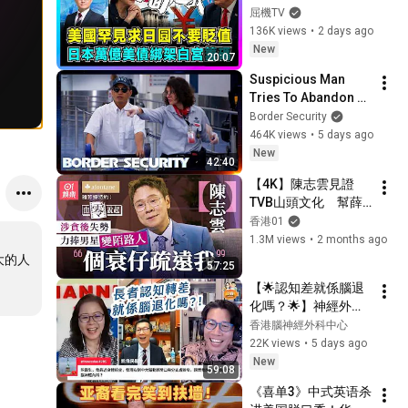
綁架白宮籌碼！｜特
屈機TV
朗普邊救邊割，貝森
136K views
•
2 days ago
特待辦事項字條曝
New
20:07
光，高市早苗的三面
Suspicious Man 
楚歌！【屈機觀察 
Tries To Abandon 
EP401】
His Bags At The 
Border Security
Border | DOUBLE 
464K views
•
5 days ago
EPISODE | Border 
New
42:40
Security Australia
【4K】陳志雲見證
TVB山頭文化　幫薛
家燕抽起女配提名：
香港01
我主角嚟 ｜由零說起
1.3M views
•
2 months ago
｜藝人專訪｜01娛樂
大的人
57:25
｜香港01｜TVB｜
【🌟認知差就係腦退
HOY｜迷雲黨｜
化嗎？🌟】神經外科
專科醫生熊偉民：逆
香港腦神經外科中心
轉認知差有不同治療
22K views
•
5 days ago
選項
New
59:08
《喜单3》中式英语杀