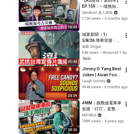
【K2搜尋丨第四季】
EP 159：一場無知考
古災難，帶來屍骨無
Speakout 港人講地
存的文物浩劫
172K views
•
3 months ago
15:03
城寨新聞（1）
5/8/26:辱華背後：曼
谷機場大陸粉絲追星
城寨 Singjai
阻泰航登機導致衝突 
64K views
•
Streamed 1 day ago
東京大學教授用五個
New
41:40
字玩殘東大大陸收生
Jimmy O. Yang Best 
網站 醫護上繳護照，
Jokes | Asian Food, 
不得出國 澎湖海戰宣
Asian Parents & 
Laugh Society
傳武統台灣暑假黃金
More!
964K views
•
6 months ago
當期突然撒下 揭開背
後原因
24:39
#MM｜挑戰做電車車
長揸「叮叮」直擊屈
地街製造電車過程 越
Mill MILK
級挑戰120號古董電
788K views
•
4 years ago
車控制台 獨家闖入
24:34
888車長飯堂 報到室