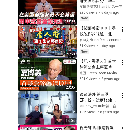
进美国脱口秀！华裔
服务员不会英语，靠
笑翻天综艺社 and 叭叭一下
口音把全场笑疯了！
298K views
•
6 days ago
#喜剧之王单口季 #
New
1:30:08
脱口秀 #搞笑 #喜剧 
【闖蕩美帝🇺🇸】尋
#funny #综艺
找他鄉的味道｜北美
最大唐人街！捐窿捐
有啖好食 Perfect Continuous Eat
罅食勻百年傳奇老店
51K views
•
1 day ago
🥢｜Fortune Cookie
New
21:50
係日本發明⁉️走進全
【記・香港人】前大
美茶樓始祖🥟歎百年
律師公會主席夏博義
古董大酒樓｜拆解美
首揭逃亡內幕！遭國
綠豆 Green Bean Media
式中餐百年歷史｜三
安警問話險入獄｜
601K views
•
2 years ago
藩市
Paul Harris reveals 
23:05
for the first time the 
逍遙法外 第三季 
reason for leaving 
EP_12 -  法庭fashion
HK.
有規矩，着啱dress 
MIHK.tv_Youtube第一台
code防藐
1.3K views
•
8 years ago
視-20180316b
14:04
視光師 揭 眼睛乾澀 