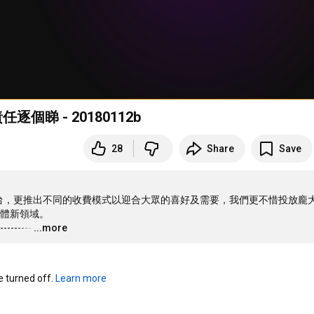
個睇 - 20180112b
28
Share
Save
電視台，更推出不同的收費模式以迎合大眾的喜好及需要，我們更不惜投放龐
體新領域。

---------
…
...more
turned off. 
Learn more