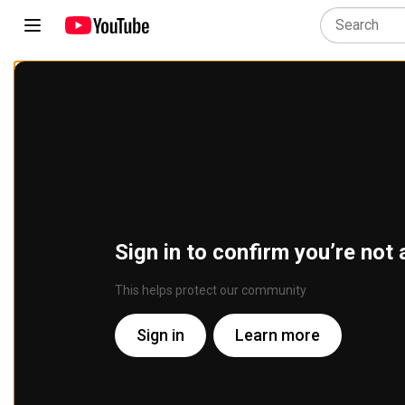
Sign in to confirm you’re not 
This helps protect our community
Sign in
Learn more