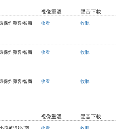
視像重溫
聲音下載
智商環保炸彈客/智商
收看
收聽
智商環保炸彈客/智商
收看
收聽
智商環保炸彈客/智商
收看
收聽
視像重溫
聲音下載
白化小孩被追殺/ 南
收看
收聽