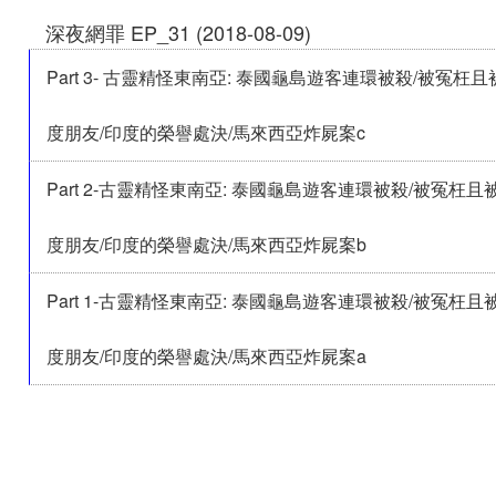
深夜網罪 EP_31 (2018-08-09)
Part 3- 古靈精怪東南亞: 泰國龜島遊客連環被殺/被冤枉
度朋友/印度的榮譽處決/馬來西亞炸屍案c
Part 2-古靈精怪東南亞: 泰國龜島遊客連環被殺/被冤枉
度朋友/印度的榮譽處決/馬來西亞炸屍案b
Part 1-古靈精怪東南亞: 泰國龜島遊客連環被殺/被冤枉
度朋友/印度的榮譽處決/馬來西亞炸屍案a