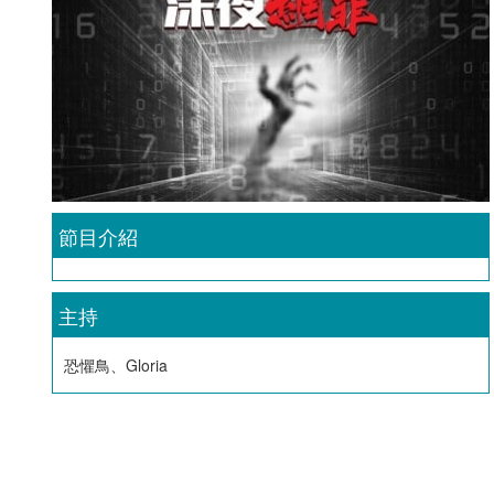
節目介紹
主持
恐懼鳥、Gloria