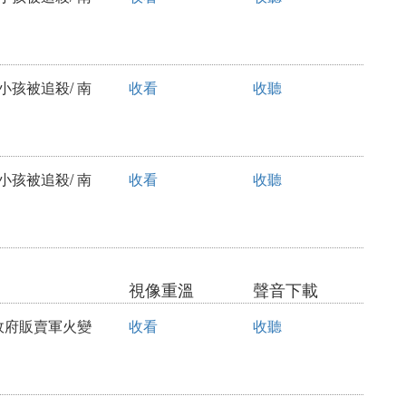
白化小孩被追殺/ 南
收看
收聽
白化小孩被追殺/ 南
收看
收聽
視像重溫
聲音下載
幫政府販賣軍火變
收看
收聽