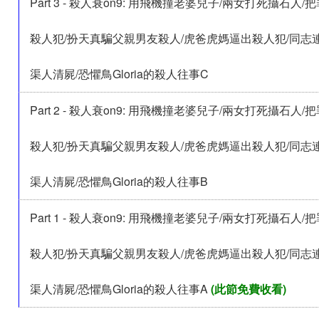
Part 3 - 殺人衰on9: 用飛機撞老婆兒子/兩女打死攝石人
殺人犯/扮天真騙父親男友殺人/虎爸虎媽逼出殺人犯/同志
渠人清屍/恐懼鳥Gloria的殺人往事C
Part 2 - 殺人衰on9: 用飛機撞老婆兒子/兩女打死攝石人
殺人犯/扮天真騙父親男友殺人/虎爸虎媽逼出殺人犯/同志
渠人清屍/恐懼鳥Gloria的殺人往事B
Part 1 - 殺人衰on9: 用飛機撞老婆兒子/兩女打死攝石人
殺人犯/扮天真騙父親男友殺人/虎爸虎媽逼出殺人犯/同志
渠人清屍/恐懼鳥Gloria的殺人往事A
(此節免費收看)