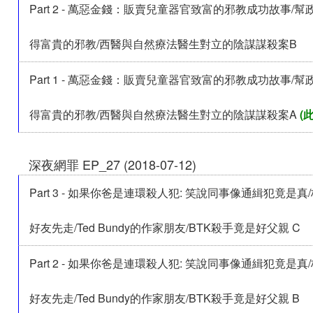
Part 2 - 萬惡金錢：販賣兒童器官致富的邪教成功故事/
得富貴的邪教/西醫與自然療法醫生對立的陰謀謀殺案B
Part 1 - 萬惡金錢：販賣兒童器官致富的邪教成功故事/
得富貴的邪教/西醫與自然療法醫生對立的陰謀謀殺案A
(
深夜網罪 EP_27 (2018-07-12)
Part 3 - 如果你爸是連環殺人犯: 笑說同事像通緝犯竟是
好友先走/Ted Bundy的作家朋友/BTK殺手竟是好父親 C
Part 2 - 如果你爸是連環殺人犯: 笑說同事像通緝犯竟是
好友先走/Ted Bundy的作家朋友/BTK殺手竟是好父親 B