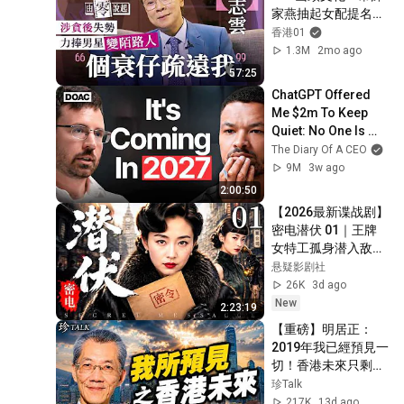
家燕抽起女配提名：
我主角嚟 ｜由零說起
香港01
｜藝人專訪｜01娛樂
1.3M
2mo ago
｜香港01｜TVB｜
57:25
HOY｜迷雲黨｜
ChatGPT Offered 
Me $2m To Keep 
Quiet: No One Is 
Ready For What's 
The Diary Of A CEO
Coming!
9M
3w ago
2:00:50
【2026最新谍战剧】
密电潜伏 01｜王牌
女特工孤身潜入敌方
机关，破解绝密电码
悬疑影剧社
传递情报，身份即将
26K
3d ago
暴露，潜伏暗处的敌
New
2:23:19
人终于现身！#大陆
【重磅】明居正：
剧 #2026 #谍战剧 #
2019年我已經預見一
王丽坤
切！香港未來只剩一
條路…【珍TALK】
珍Talk
2026.07.26 #珍
217K
13d ago