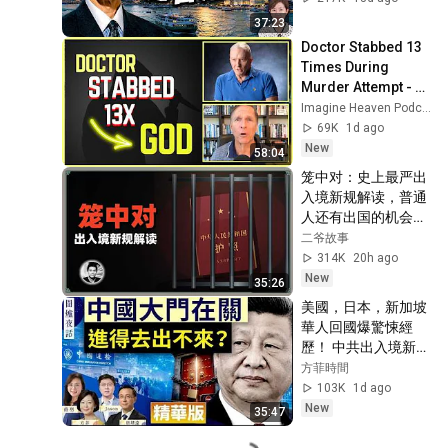
TALK #梁珍 #香港政
37:23
治 #中共
Doctor Stabbed 13 
Times During 
Murder Attempt - 
Then God Showed 
Imagine Heaven Podcast with John Burke
Up | Near Death 
69K
1d ago
Experience
New
58:04
笼中对：史上最严出
入境新规解读，普通
人还有出国的机会
吗？
二爷故事
314K
20h ago
New
35:26
美國，日本，新加坡
華人回國爆驚悚經
歷！ 中共出入境新規
已經開始實行？【圍
方菲時間
爐夜話精華版】唐靖
103K
1d ago
遠 Jason 薇羽 方菲
New
35:47