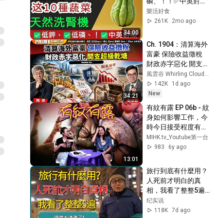
磷、！！✅中英對照
採購指南！
樂活好食
261K
2mo ago
34:00
Ch. 1904：清算海外
富豪 保險收益徵稅  
財政赤字惡化 開支超
級乾塘 李克强十萬人
風雲谷 Whirling Clouds Valley
視像會議曾警告｜風
142K
1d ago
雲谷｜2026/08/06
New
34:21
有紋有露 EP 06b - 紋
身如何影響工作，今
時今日接受程度有否
提升？ B
MIHK.tv_Youtube第一台
983
6y ago
13:01
旅行到底有什麼用？
人死前才明白的真
相，我看了整整5遍
才看透！  #梁文道 #
纪实说
圆桌派  #一千零一夜 
118K
7d ago