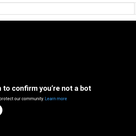
n to confirm you’re not a bot
 protect our community.
Learn more