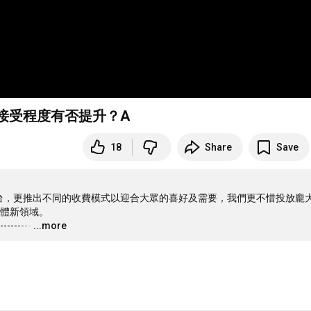
今日接受程度有否提升？A
18
Share
Save
電視台，更推出不同的收費模式以迎合大眾的喜好及需要，我們更不惜投放龐
體新領域。

---------
…
...more