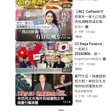
國籍 主打意國家庭料
20:20
理 5款意粉溝埋煮？
【4K】Coffee林芊
揭意大利「窮人美
妤童年一家七口住劏
食」｜#美味道來 
房低潮轉營成百萬
#4K
YouTuber ：我以前
香港01
係一個冇自信嘅女仔 
44K
2d ago
｜由零說起｜TVB｜
New
1:17:04
sing之天使｜耳分高
CC Raga Finance：
下｜耀武長安｜My
一名經人 
盛Lady｜瑜伽｜KOL
20260806：第一
節：中國向境外分紅
RagaFinance財經台
保單及預繳保費之收
21K
1d ago
益收稅20% 後續影響
New
23:12
豪門大瓜！林建嶽勃
然大怒！林恬兒丈夫
海外街頭摟抱女伴，
婚變引爆港圈#林恬
華星娛樂快報
兒#何正德#林建嶽#
2.3K
14h ago
謝玲玲#何國柱#豪
New
15:14
門#名媛#華星娛樂
快報