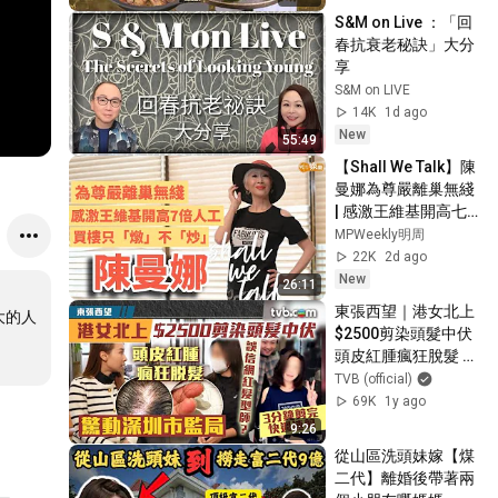
Delicacies for 
S&M on Live ：「回
Guests
春抗衰老秘訣」大分
享
S&M on LIVE
14K
1d ago
New
55:49
【Shall We Talk】陳
曼娜為尊嚴離巢無綫 
| 感激王維基開高七
倍人工 | 買樓只
MPWeekly明周
「燉」不「炒」 | 唱
22K
2d ago
歌為圓夢 有錢也買不
New
26:11
到的快樂 | 陳曼娜專
東張西望｜港女北上
大的人
訪
$2500剪染頭髮中伏 
頭皮紅腫瘋狂脫髮 驚
動深圳市監局
TVB (official)
69K
1y ago
9:26
從山區洗頭妹嫁【煤
二代】離婚後帶著兩