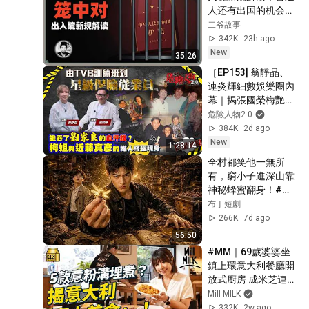
友未必是好事？ 抗拒
人还有出国的机会
爆料：拒踩別人上
吗？
二爷故事
位！
342K
23h ago
New
35:26
［EP153] 翁靜晶、
連炎輝細數娛樂圈內
幕｜揭張國榮梅艷芳
等巨星秘聞｜誰吞了
危險人物2.0
劉家良的血汗錢｜梅
384K
2d ago
艷芳與近藤真彥的媒
New
1:28:14
人終極現身｜由TVB
全村都笑他一無所
訓練班到星級保險從
有，窮小子進深山靠
業員
神秘蜂蜜翻身！#被
踢出局後我成了山野
布丁短劇
蜂王 #鄉村逆襲 #創
266K
7d ago
業短劇 #養蜂致富 #
56:50
窮小子逆襲 #打臉爽
#MM｜69歲婆婆坐
劇 #白手起家 #人生
鎮上環意大利餐廳開
翻盤 #熱門短劇
放式廚房 成米芝連廚
助手 唯一華人主理前
Mill MILK
菜甜點 同事來自八個
332K
2w ago