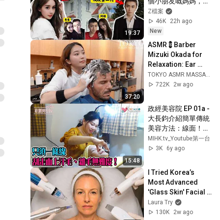
個小朋友嘅媽媽，如
何方法再踏上曾經是
Z檔案
阿嬌傳過緋聞嘅頂級
46K
22h ago
富二代男人？撈走他
New
19:37
9億？她是如何逆天
ASMR💈Barber 
改命？#Z檔案
Mizuki Okada for 
Relaxation: Ear 
Cleaning, 
TOKYO ASMR MASSAGE
Haarwasser 
722K
2w ago
Massage & 
37:20
Shampoo
政經美容院 EP 01a - 
大長鈞介紹簡單傳統
美容方法：線面！閹
雞做示範嘉賓/ 只須
MIHK.tv_Youtube第一台
一條線，刮走面上汗
3K
6y ago
毛、雜毛無難度！ - 
15:48
20191002a
I Tried Korea’s 
Most Advanced 
'Glass Skin' Facial 
🇰🇷
Laura Try
130K
2w ago