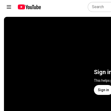
Sign i
This helps
Sign in