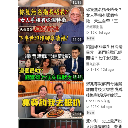
12:19
你隻無名指長唔長？
女人手相有呢個特
徵，天生自帶「三大
富貴氣」下半世印印
易經聚財堂
腳享清福！#岑逸飛 
16K
6d ago
#易經智慧 #無名指 
New
44:06
#佛學 #風水命理 #
劉鑾雄75歲生日冷清
晚年運勢 #因果定律
異常，豪門暗戰已經
#女人手相
開場？七仔女現狀大
盤點，有人被踢出信
港九往事
託，有人主動消失
141K
12d ago
45:48
鄧兆尊親解四哥瀟灑
離開背後大智慧 兆尊
後悔與媽媽祥嫂玩爭
產大龍鳳？親解起因
Fiona Ho & 何爸
全因大廈改名！45歲
323K
6d ago
「第三度醒覺」看透
New
28:01
人性偽善！擬立電子
笼中对：史上最严出
遺囑：遺產留給女朋
入境新规解读，普通