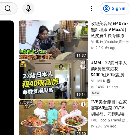
Sign in
政經美容院 EP 07a - 
無針埋線 V Max/刺
激皮膚生長骨膠原 - 
20191120a
MIHK.tv_Youtube第一台
2.3K
6y ago
11:37
#MM｜27歲日本人
棄5房屋來港花
$4000住50呎劏房 每
日食兩餸飯 過低物慾
Mill MILK
生活 形容深水埗似大
348K
1d ago
阪西成區｜#700萬
New
19:14
種生活 #4K
TVB美食節目 | 在家
宴客60道菜 01/15 | 
胡椒蟹、刁鑽咕嚕
肉、大富蠔煲 | 龔嘉
TVB Food & Travel 飲食旅遊
欣 | 肥媽 | 李家鼎 | 粵
28K
2w ago
語中字 | 2025 | 60 
23:30