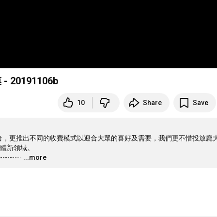
 20191106b
10
Share
Save
電視台，更推出不同的收費模式以迎合大眾的喜好及需要，我們更不惜投放龐
體新領域。

---------
…
...more