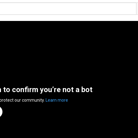
n to confirm you’re not a bot
 protect our community.
Learn more