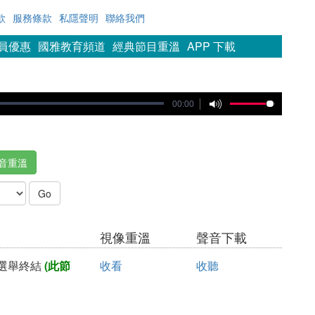
款
服務條款
私隱聲明
聯絡我們
會員優惠
國雅教育頻道
經典節目重溫
APP 下載
00:00
音重溫
視像重溫
聲音下載
0選舉終結
(此節
收看
收聽