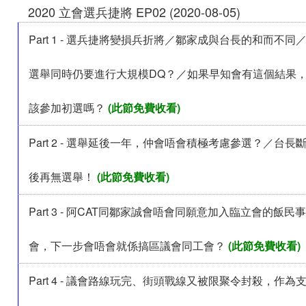
2020 立會選兵捷將 EP02 (2020-08-05)
Part 1 - 選兵捷將變損兵折將／鄒家成與台長的和而不
選舉同時仍要進行大規模DQ？／如果早知會有這個結果
該參加初選嗎？
(此節免費收看)
Part 2 - 選舉延後一年，仲會唔會積極考慮參選？／台
後再無選舉！
(此節免費收看)
Part 3 - 阿CAT同鄒家誠會唔會同願意加入臨立會的飯
會，下一步會唔會就係搞區議會同工會？
(此節免費收看)
Part 4 - 議會路線玩完、街頭戰線又被限聚令封殺，作