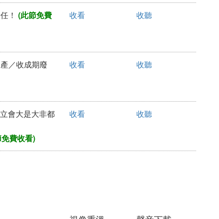
責任！
(此節免費
收看
收聽
已破產／收成期廢
收看
收聽
／臨立會大是大非都
收看
收聽
節免費收看)
視像重溫
聲音下載