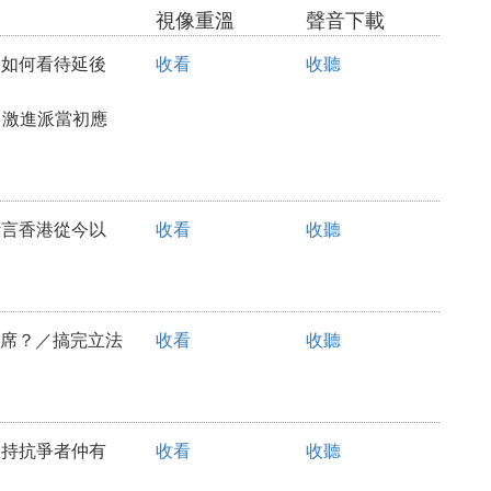
視像重溫
聲音下載
同／如何看待延後
收看
收聽
，激進派當初應
長斷言香港從今以
收看
收聽
民事席？／搞完立法
收看
收聽
為支持抗爭者仲有
收看
收聽