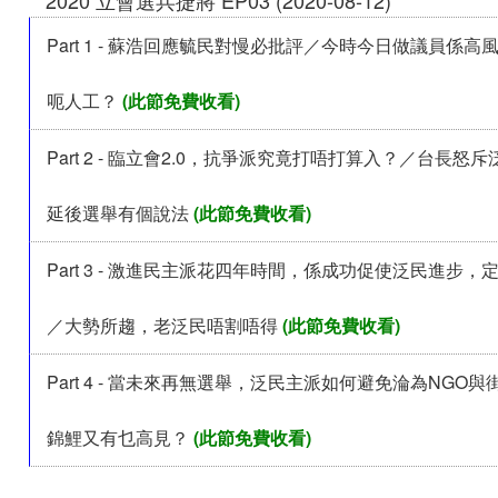
Part 1 - 蘇浩回應毓民對慢必批評／今時今日做議員係
呃人工？
(此節免費收看)
Part 2 - 臨立會2.0，抗爭派究竟打唔打算入？／台長怒
延後選舉有個說法
(此節免費收看)
Part 3 - 激進民主派花四年時間，係成功促使泛民進步
／大勢所趨，老泛民唔割唔得
(此節免費收看)
Part 4 - 當未來再無選舉，泛民主派如何避免淪為NGO
錦鯉又有乜高見？
(此節免費收看)