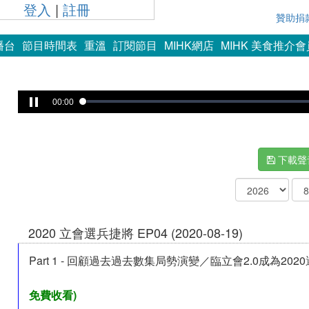
登入
|
註冊
贊助捐
播台
節目時間表
重溫
訂閱節目
MIHK網店
MIHK 美食推介
00:00
下載聲
2020 立會選兵捷將 EP04 (2020-08-19)
Part 1 - 回顧過去過去數集局勢演變／臨立會2.0成為202
免費收看)