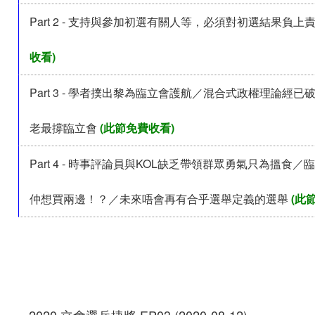
Part 2 - 支持與參加初選有關人等，必須對初選結果負上
收看)
Part 3 - 學者撲出黎為臨立會護航／混合式政權理論經
老最撐臨立會
(此節免費收看)
Part 4 - 時事評論員與KOL缺乏帶領群眾勇氣只為搵食
仲想買兩邊！？／未來唔會再有合乎選舉定義的選舉
(此
2020 立會選兵捷將 EP03 (2020-08-12)