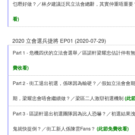
乜嘢好做？／林夕建議泛民立法會總辭，其實仲重唔重要
看)
2020 立會選兵捷將 EP01 (2020-07-29)
Part 1 - 危機四伏的立法會選舉／區諾軒梁耀忠估計仲有
費收看)
Part 2 - 街工退出初選，係咪因為輸硬？／假如立法會會
期，梁耀忠會唔會繼續做？／梁區二人激辯初選機制
(此
Part 3 - 區諾軒退出初選團隊因為比人恐嚇？／初選結
鬼就快捉倒？／街工新人係陳雲Fans？
(此節免費收看)