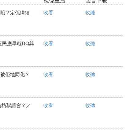
高風險？定係繼續
收看
收聽
斥泛民應早就DQ與
收看
收聽
，定被佢地同化？
收看
收聽
與街坊聯誼會？／
收看
收聽