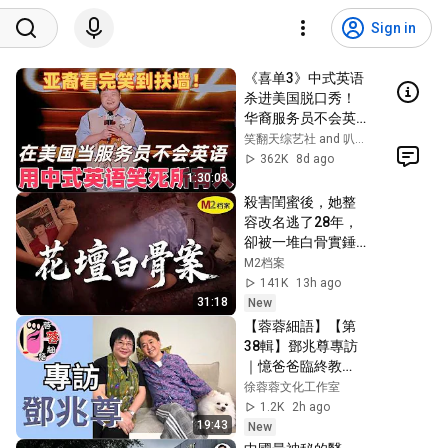
Sign in
《喜单3》中式英语
杀进美国脱口秀！
华裔服务员不会英
语，靠口音把全场
笑翻天综艺社 and 叭叭一下
笑疯了！#喜剧之王
362K
8d ago
单口季 #脱口秀 #搞
1:30:08
笑 #喜剧 #funny #
殺害閨蜜後，她整
综艺
容改名逃了28年，
卻被一堆白骨實錘
惡行｜M2檔案
M2档案
141K
13h ago
31:18
New
【蓉蓉細語】【第
38輯】鄧兆尊專訪
｜憶爸爸臨終教
誨：守住鄧家 兄弟
徐蓉蓉文化工作室
姊妹和睦相處
1.2K
2h ago
19:43
New