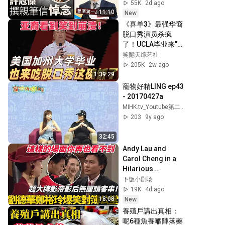
代小生過檔ViuTV拍
55K
2d ago
重頭劇　曾酒駕一
11:10
New
度唔認數被判刑｜
《喜单3》最强华裔
今日娛樂熱話｜01
脱口秀演员杀疯
娛樂｜01熱話｜黎
了！UCLA毕业来"吃
彼得｜許冠傑｜
脱口秀这碗饭"，亚
笑翻天综艺社
2026年8月6日
裔看完疯狂点头！#
205K
2w ago
喜剧之王单口季 #
1:39:29
脱口秀 #搞笑 #喜剧 
寵物好精LING ep43 
#funny #综艺
- 20170427a
MIHK.tv_Youtube第二台
203
9y ago
32:45
Andy Lau and 
Carol Cheng in a 
Hilarious 
Courtroom 
下饭小剧场
Showdown! 
19K
4d ago
Featuring Cameos 
18:08
New
from Iconic 
養殖戶講出真相：
Legends!...
呢6種魚養嗰陣落藥