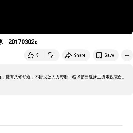
 20170302a
5
Share
Save
電視台，擁有八條頻道，不惜投放人力資源，務求節目遠勝主流電視電台。