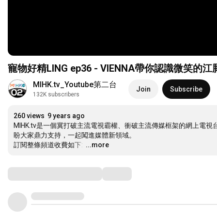
寵物好精LING ep36 - VIENNA帶你認識微笑的江豚 -
MIHK.tv_Youtube第二台
Join
Subscribe
132K subscribers
260 views
9 years ago
MIHK.tv是一個冀打破主流電視霸權、衝破主流傳媒框架的網上
盼大家鼎力支持，一起闖進媒體新領域。

訂閱整條頻道收費如下: 
…
...more
Comments