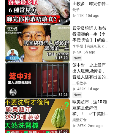
比較多，睇完你仲
敢唔敢食？#食物安
餃子
全 #藥養魚 #買餸貼
11K
10d ago
士 #養殖魚 #抗生素 
18:34
#石斑魚 #鰻魚 #巴
殿堂級填詞人 黎彼
沙魚 #急凍魚柳 #健
得瀟灑的一生【李
康飲食 #生魚湯 #食
學儒 旁白】 | 網絡
安危機 #海鮮
文章 | A Loving 
李學儒【有緣相聚 x 有情天地】A Loving World
World | 有緣相聚 | 
5K
5h ago
有情天地 | 電台節目
15:40
New
重溫 #廣東話
笼中对：史上最严
出入境新规解读，
普通人还有出国的
机会吗？
二爷故事
432K
1d ago
35:26
New
歐美超市，这10 種
蔬菜是低鉀低
磷、！！✅中英對照
採購指南！
樂活好食
267K
2mo ago
34:00