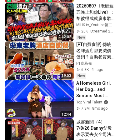
20260807《老鱷週
五晚上和你Live》：
黎彼得成就廣東歌
踏上輝煌之路功
MIHK.tv_Youtube第二台
臣！停業近一年尖
20K
Streamed 20h ago
東大富豪低調重
2:42:02
New
開！毒癮母認誤殺
[PT自費食評] 傳統
虐兒囚22年是誰之
名牌酒店都要減價
錯？美伊戰事令美
促銷？自助餐質素
軍彈藥庫存出現短
有否將貨就價？｜
PT食為先
缺？
九龍香格里拉酒店 
6.8K
4h ago
Cafe Kool
19:53
New
A Homeless Girl, 
Her Dog… and 
Simon's Most 
HUMAN Moment.
Top Viral Talent
7.8M
8mo ago
12:44
城寨新聞（4）
7/8/26:Danny父母
表示要去安全司法