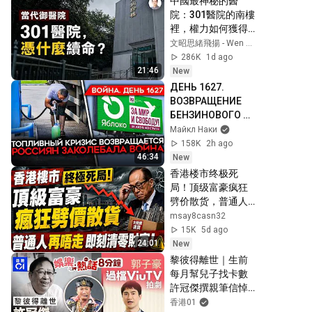
中國最神秘的醫
院：301醫院的南樓
裡，權力如何獲得
另一套生命規則？
文昭思緒飛揚 - Wen Zhao Studio
【文昭思緒飛揚
286K
1d ago
563】
21:46
New
ДЕНЬ 1627. 
ВОЗВРАЩЕНИЕ 
БЕНЗИНОВОГО 
КРИЗИСА/ ПУТИН 
Майкл Наки
БОИТСЯ ДРОНОВ/ 
158K
2h ago
РОССИЯН 
46:34
New
ЗАКОЛЕБАЛА 
香港楼市终极死
ВОЙНА/ ГОРЯТ 
局！顶级富豪疯狂
НПЗ
劈价散货，普通人
再唔走即刻清零财
msay8casn32
富！
15K
5d ago
24:01
New
黎彼得離世｜生前
每月幫兒子找卡數  
許冠傑撰親筆信悼
念故友｜前TVB富二
香港01