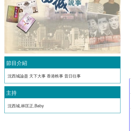
節目介紹
沈西城論盡 天下大事 香港軼事 昔日往事
主持
沈西城,林匡正,Baby