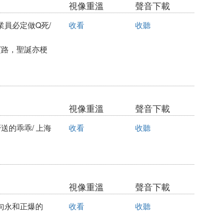
視像重溫
聲音下載
從業員必定做Q死/
收看
收聽
寶路，聖誕亦梗
視像重溫
聲音下載
送的乖乖/ 上海
收看
收聽
視像重溫
聲音下載
一句永和正爆的
收看
收聽