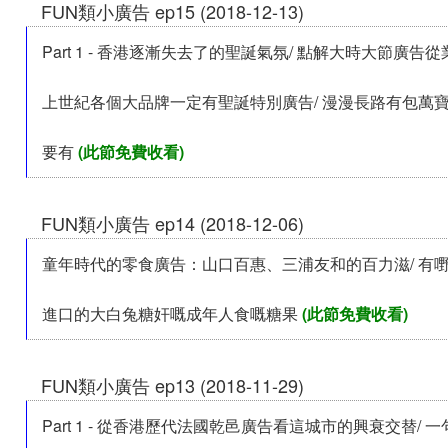
FUN類小廣告 ep15 (2018-12-13)
Part 1 - 香港逐漸失去了的聖誕氣氛/ 點解大時大節廣告
上世紀各個大品牌一定有聖誕特別廣告/ 漫漫長路有包萬
要有
(此節免費收看)
FUN類小廣告 ep14 (2018-12-06)
童年時代的零食廣告：山口百惠、三浦友和的百力滋/ 有嘢
進口的大白兔糖奸嘅成年人食嘅糖果
(此節免費收看)
FUN類小廣告 ep13 (2018-11-29)
Part 1 - 從香港歷代法國乾邑廣告看這城市的興衰交替/ 