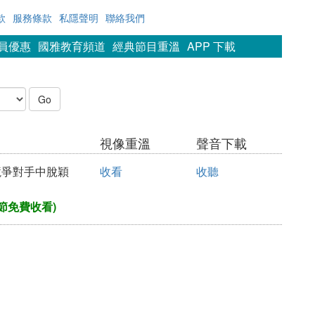
款
服務條款
私隱聲明
聯絡我們
會員優惠
國雅教育頻道
經典節目重溫
APP 下載
視像重溫
聲音下載
競爭對手中脫穎
收看
收聽
節免費收看)