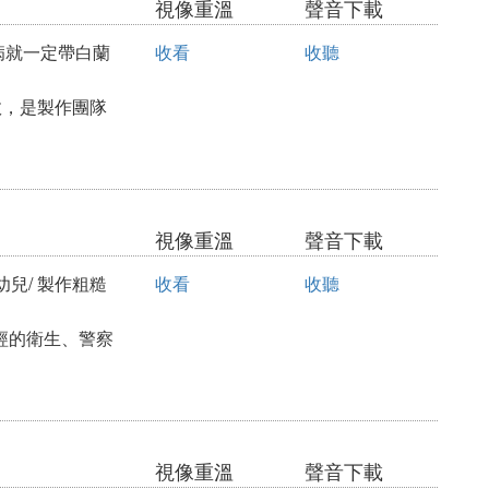
視像重溫
聲音下載
探病就一定帶白蘭
收看
收聽
效，是製作團隊
視像重溫
聲音下載
兒/ 製作粗糙
收看
收聽
神經的衛生、警察
視像重溫
聲音下載