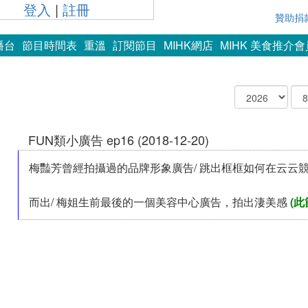
登入
|
註冊
贊助捐
播台
節目時間表
重溫
訂閱節目
MIHK網店
MIHK 美食推介
FUN類小廣告 ep16 (2018-12-20)
梅豔芳曾經拍攝過的品牌形象廣告/ 跳出框框如何在云云
而出/ 梅姐生前最後的一個美容中心廣告，拍出淒美感
(此