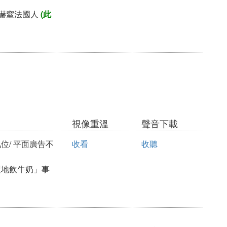
地嚇窒法國人
(此
視像重溫
聲音下載
位/ 平面廣告不
收看
收聽
置地飲牛奶」事