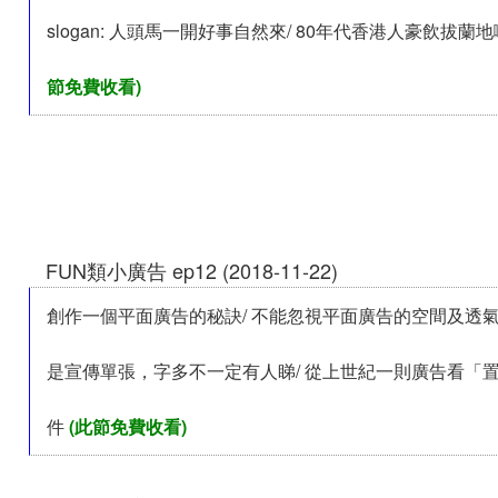
slogan: 人頭馬一開好事自然來/ 80年代香港人豪飲拔蘭
節免費收看)
FUN類小廣告 ep12 (2018-11-22)
創作一個平面廣告的秘訣/ 不能忽視平面廣告的空間及透氣
是宣傳單張，字多不一定有人睇/ 從上世紀一則廣告看「
件
(此節免費收看)