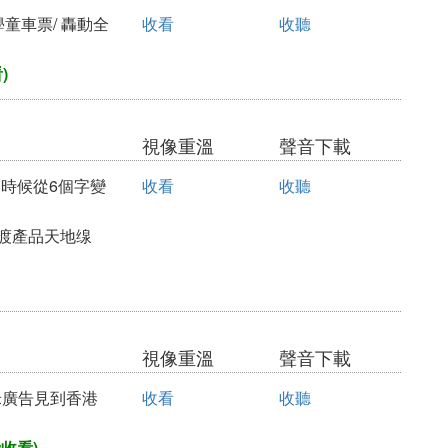
學童車票/ 轟動全
收看
收聽
)
視像重溫
聲音下載
麼時候從6個字變
收看
收聽
過渡產品天地缐
視像重溫
聲音下載
米廣告見到香港
收看
收聽
收看)