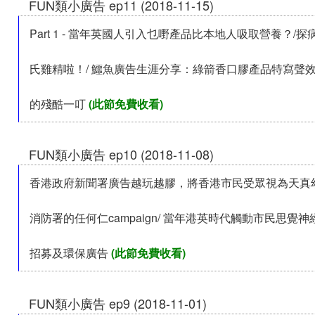
FUN類小廣告 ep11 (2018-11-15)
Part 1 - 當年英國人引入乜嘢產品比本地人吸取營養？/
氏雞精啦！/ 鱷魚廣告生涯分享：綠箭香口膠產品特寫聲
的殘酷一叮
(此節免費收看)
FUN類小廣告 ep10 (2018-11-08)
香港政府新聞署廣告越玩越膠，將香港市民受眾視為天真幼
消防署的任何仁campaign/ 當年港英時代觸動市民思覺
招募及環保廣告
(此節免費收看)
FUN類小廣告 ep9 (2018-11-01)