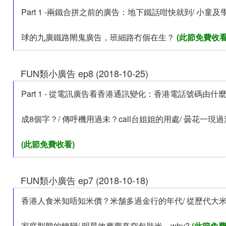
Part 1 -兩鐵合拼之前的廣告：地下鐵話咁快就到/ 小童及
球的九廣鐵路閙鬼廣告，班細路冇個在生？
(此節免費收看
FUN類小廣告 ep8 (2018-10-25)
Part 1 - 從電訊廣告看香港通訊變化：香港電話號碼由什
成8個字？/ 傳呼機用過未？call台姐姐的用處/ 曇花一現
(此節免費收看)
FUN類小廣告 ep7 (2018-10-18)
香港人食米知唔知米價？米舗多過金行的年代/ 從歷代大
家庭型態的轉變/ 明星效應賣真空包裝米，why?
(此節免費