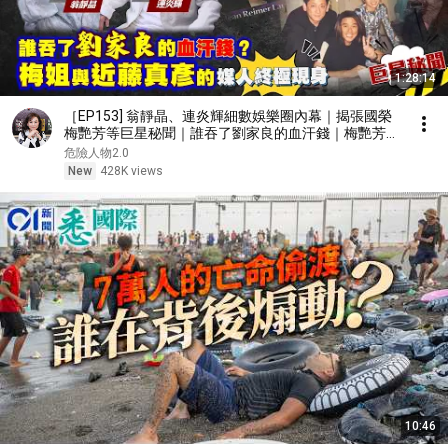
1:28:14
［EP153] 翁靜晶、連炎輝細數娛樂圈內幕｜揭張國榮
梅艷芳等巨星秘聞｜誰吞了劉家良的血汗錢｜梅艷芳與
近藤真彥的媒人終極現身｜由TVB訓練班到星級保險從
危險人物2.0
業員
New
428K views
10:46