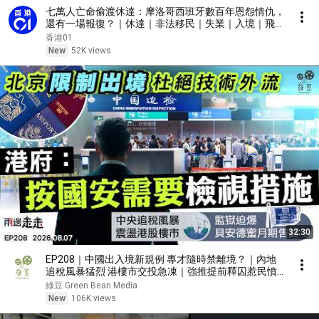
七萬人亡命偷渡休達：摩洛哥西班牙數百年恩怨情仇，
還有一場報復？｜休達｜非法移民｜失業｜入境｜飛地
｜歐盟｜神根｜美國｜以色列｜悉國際
香港01
New
52K views
32:30
EP208｜中國出入境新規例 專才隨時禁離境？｜內地
追稅風暴猛烈 港樓市交投急凍｜強推提前釋囚惹民憤
貝安德休假不拆彈？
綠豆 Green Bean Media
New
106K views