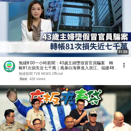
31:04
無綫8:00一小時新聞：43歲主婦墮假冒官員騙案 轉
帳81次損失近七千萬｜風暴白海豚進入浙江、福建48
小時警戒線 料周末最接近台灣｜香港新聞｜無綫新聞
無綫新聞 TVB NEWS Official
｜TVB News｜2026/08/07
New
42K views