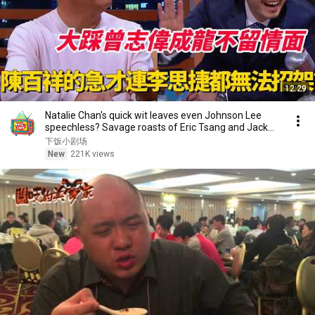
12:29
Natalie Chan's quick wit leaves even Johnson Lee
speechless? Savage roasts of Eric Tsang and Jack...
下饭小剧场
New
221K views