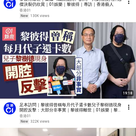
傑決裂仍欣賞｜01娛樂｜黎彼得｜專訪｜香港藝人
香港01
New
130K views
19:18
足本訪問｜黎彼得曾稱每月代子還卡數兒子黎樹德現身
開腔反擊：大部分非事實｜黎彼得離世｜01娛樂｜黎
彼得｜黎樹德｜離世｜卡數
香港01
New
322K views