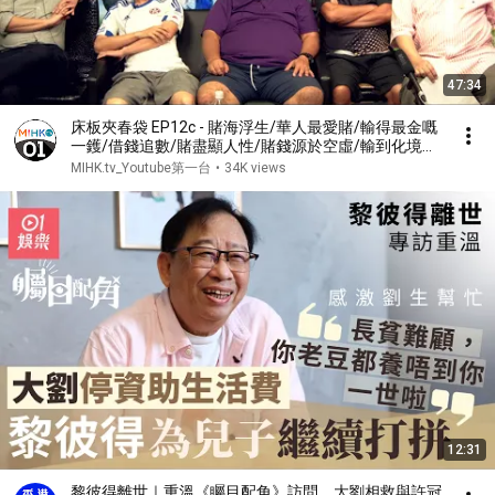
47:34
床板夾春袋 EP12c - 賭海浮生/華人最愛賭/輸得最金嘅
一鑊/借錢追數/賭盡顯人性/賭錢源於空虛/輸到化境才
能戒賭/詹培忠賭愽心經 - 20170825c
MIHK.tv_Youtube第一台
•
34K views
12:31
黎彼得離世｜重溫《矚目配角》訪問 大劉相救與許冠