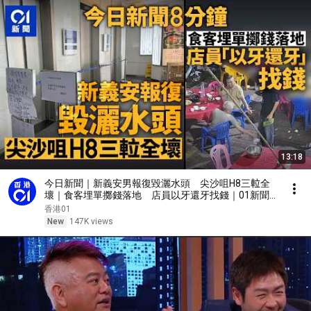
13:18
今日新聞｜新義安男報復毀灑水頭 尖沙咀H8三𨋢全
壞｜食客埋單擲錢落地 店員以牙還牙找錢｜01新聞
｜淋油｜爆水管｜大富豪｜巨坑｜Save Lily｜食環｜
香港01
2026年8月7日 #hongkongnews
New
147K views