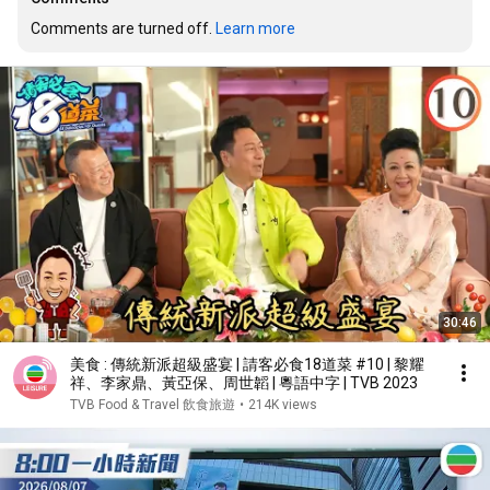
Comments are turned off. 
Learn more
30:46
美食 : 傳統新派超級盛宴 | 請客必食18道菜 #10 | 黎耀
祥、李家鼎、黃亞保、周世韜 | 粵語中字 | TVB 2023
TVB Food & Travel 飲食旅遊
•
214K views