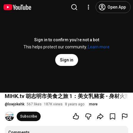
Open App
Sign in to confirm you’re not a bot
This helps protect our community.
Learn more
Sign in
MIHK.tv 胡志明市美食之旅 1：美女乳豬宴 - 身材火
@
lowjokehk
567 likes
187K views
8 years ago
more
Subscribe
Comments