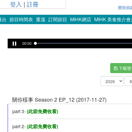
登入
|
註冊
贊助捐
播台
節目時間表
重溫
訂閱節目
MIHK網店
MIHK 美食推介
00:00
下載聲
關你樣事 Season 2 EP_12 (2017-11-27)
part 3-
(此節免費收看)
part 2-
(此節免費收看)