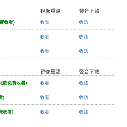
視像重溫
聲音下載
費收看)
收看
收聽
收看
收聽
收看
收聽
視像重溫
聲音下載
此節免費收看)
收看
收聽
看)
收看
收聽
費收看)
收看
收聽