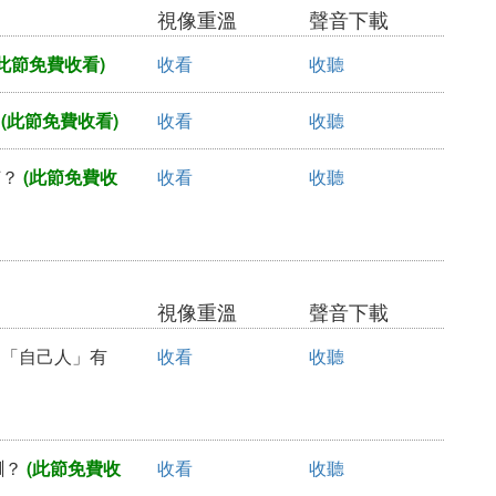
視像重溫
聲音下載
(此節免費收看)
收看
收聽
(此節免費收看)
收看
收聽
何？
(此節免費收
收看
收聽
視像重溫
聲音下載
體同「自己人」有
收看
收聽
瞓？
(此節免費收
收看
收聽