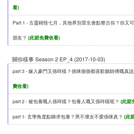
看)
Part 1 - 古靈精怪七月，其他界別眾生會點整古你？你
朋友？
(此節免費收看)
關你樣事 Season 2 EP_4 (2017-10-03)
part 3 - 嫁入豪門又係咩樣？係咪個個都喜歡聽師傅嘅真
費收看)
part 2 - 被包養嘅人係咩樣？包養人嘅又係咩樣呢？
(此節
part 1- 玄學角度點睇求包養？男不壞女不愛係咪真？
(此