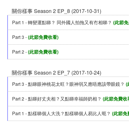
關你樣事 Season 2 EP_8 (2017-10-31)
Part 1 - 轉變運點睇？ 同外國人拍拖又有冇相睇？
(此節免
Part 3 -
(此節免費收看)
Part 2 -
(此節免費收看)
關你樣事 Season 2 EP_7 (2017-10-24)
Part 3 - 點睇眼神桃花太旺？眼神弱又應唔應該帶眼鏡？
(
Part 2 - 點睇好丈夫相？又點睇幸福師奶相？
(此節免費收
Part 1 - 點樣睇個人大洗？點樣睇個人易比人呃？
(此節免