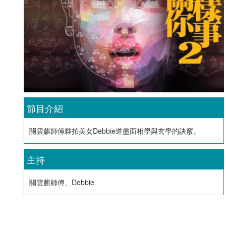
節目介紹
關雲麒師傅夥拍美女Debbie道盡面相學與玄學的訣竅。
主持
關雲麒師傅、Debbie