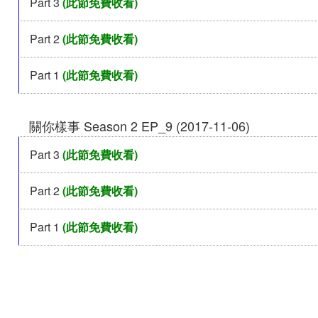
Part 3
(此節免費收看)
Part 2
(此節免費收看)
Part 1
(此節免費收看)
關你樣事 Season 2 EP_9 (2017-11-06)
Part 3
(此節免費收看)
Part 2
(此節免費收看)
Part 1
(此節免費收看)