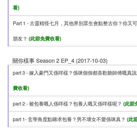
看)
Part 1 - 古靈精怪七月，其他界別眾生會點整古你？你
朋友？
(此節免費收看)
關你樣事 Season 2 EP_4 (2017-10-03)
part 3 - 嫁入豪門又係咩樣？係咪個個都喜歡聽師傅嘅真
費收看)
part 2 - 被包養嘅人係咩樣？包養人嘅又係咩樣呢？
(此節
part 1- 玄學角度點睇求包養？男不壞女不愛係咪真？
(此