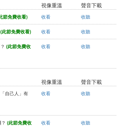
視像重溫
聲音下載
(此節免費收看)
收看
收聽
(此節免費收看)
收看
收聽
何？
(此節免費收
收看
收聽
視像重溫
聲音下載
體同「自己人」有
收看
收聽
瞓？
(此節免費收
收看
收聽