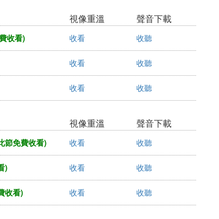
視像重溫
聲音下載
費收看)
收看
收聽
收看
收聽
收看
收聽
視像重溫
聲音下載
此節免費收看)
收看
收聽
看)
收看
收聽
費收看)
收看
收聽