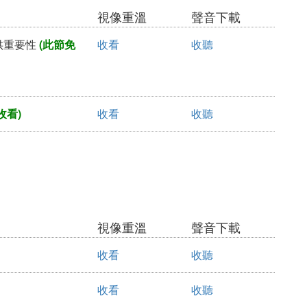
視像重溫
聲音下載
口供重要性
(此節免
收看
收聽
收看)
收看
收聽
視像重溫
聲音下載
收看
收聽
收看
收聽