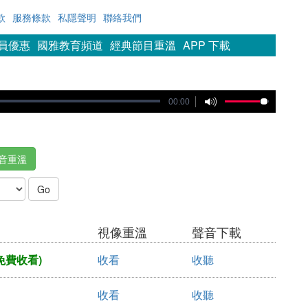
款
服務條款
私隱聲明
聯絡我們
會員優惠
國雅教育頻道
經典節目重溫
APP 下載
00:00
音重溫
視像重溫
聲音下載
免費收看)
收看
收聽
收看
收聽