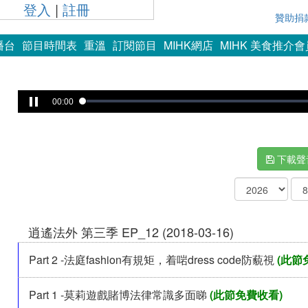
登入
|
註冊
贊助捐
播台
節目時間表
重溫
訂閱節目
MIHK網店
MIHK 美食推介
00:00
下載聲
逍遙法外 第三季 EP_12 (2018-03-16)
Part 2 -法庭fashion有規矩，着啱dress code防藐視
(此節
Part 1 -莫莉遊戲賭博法律常識多面睇
(此節免費收看)