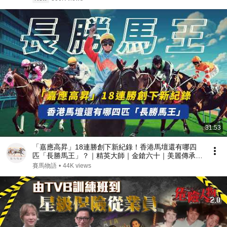
31:53
「嘉應高昇」18連勝創下新紀錄！香港馬壇還有哪四
匹「長勝馬王」？｜精英大師｜金鎗六十｜美麗傳承｜
同德｜傳奇馬王連勝片段精彩重溫｜#賽馬物語
賽馬物語
•
44K views