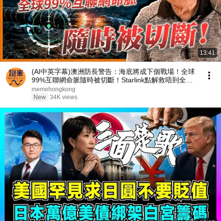
13:41
(AI中英字幕)澳洲防長警告：海底將成下個戰場！全球
99%互聯網命脈隨時被切斷！Starlink點解救唔到全球
網絡？《蕭若元：蕭氏新聞台》2026-08-06
memehongkong
New
34K views