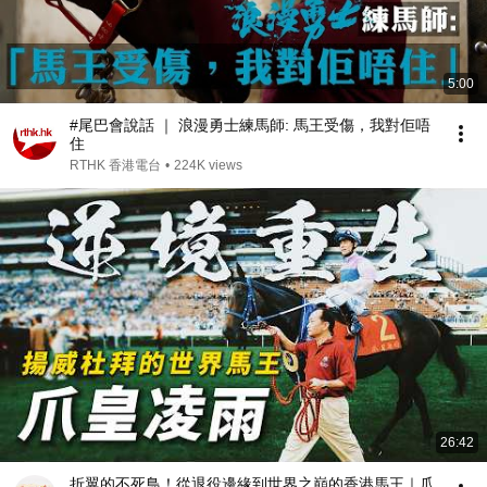
5:00
#尾巴會說話 ｜ 浪漫勇士練馬師: 馬王受傷，我對佢唔
住
RTHK 香港電台
•
224K views
26:42
折翼的不死鳥！從退役邊緣到世界之巔的香港馬王｜爪