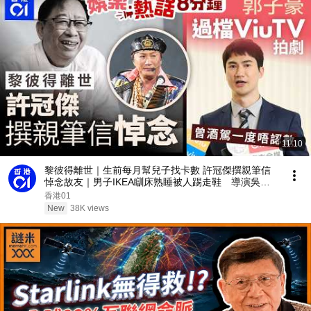
11:10
黎彼得離世｜生前每月幫兒子找卡數 許冠傑撰親筆信
悼念故友｜男子IKEA瞓床熟睡被人踢走鞋 導演吳煒
倫直擊：赤腳搵唔到好陰功｜今日娛樂熱話｜01娛樂
香港01
｜01熱話｜黎彼得｜許冠傑｜2026年8月6日
New
38K views