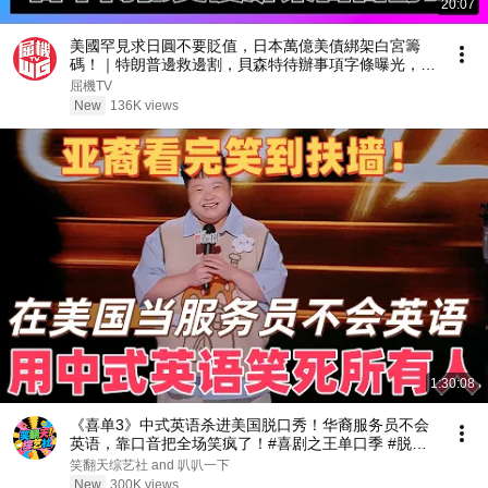
20:07
美國罕見求日圓不要貶值，日本萬億美債綁架白宮籌
碼！｜特朗普邊救邊割，貝森特待辦事項字條曝光，高
市早苗的三面楚歌！【屈機觀察 EP401】
屈機TV
New
136K views
1:30:08
《喜单3》中式英语杀进美国脱口秀！华裔服务员不会
英语，靠口音把全场笑疯了！#喜剧之王单口季 #脱口
秀 #搞笑 #喜剧 #funny #综艺
笑翻天综艺社 and 叭叭一下
New
300K views