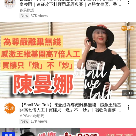
皇凌雨｜遠征攻下杜拜司馬經典賽｜連勝女皇盃、香港
盃勇奪世界錦標巡迴賽冠軍｜馬主周南家族的感人故事
賽馬物語
｜首匹揚威海外的打吡盟主｜#賽馬物語
New
37K views
26:11
【Shall We Talk】陳曼娜為尊嚴離巢無綫 | 感激王維基
開高七倍人工 | 買樓只「燉」不「炒」 | 唱歌為圓夢 有
錢也買不到的快樂 | 陳曼娜專訪
MPWeekly明周
New
17K views