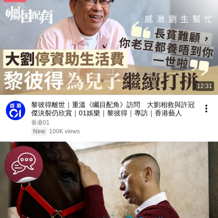
12:31
黎彼得離世｜重溫《矚目配角》訪問 大劉相救與許冠
傑決裂仍欣賞｜01娛樂｜黎彼得｜專訪｜香港藝人
香港01
New
100K views