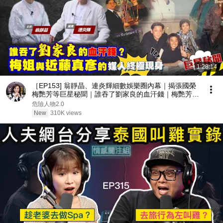
1:28:14
［EP153] 翁靜晶、連炎輝細數娛樂圈內幕｜揭張國榮
梅艷芳等巨星秘聞｜誰吞了劉家良的血汗錢｜梅艷芳與
近藤真彥的媒人終極現身｜由TVB訓練班到星級保險從
危險人物2.0
業員
New
310K views