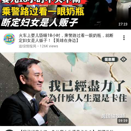
27:23
火车上婴儿昏睡18小时，乘警路过看一眼奶瓶，就断
定妇女是人贩子！【英雄在身边】
追综情报局
•
126K views
59:59