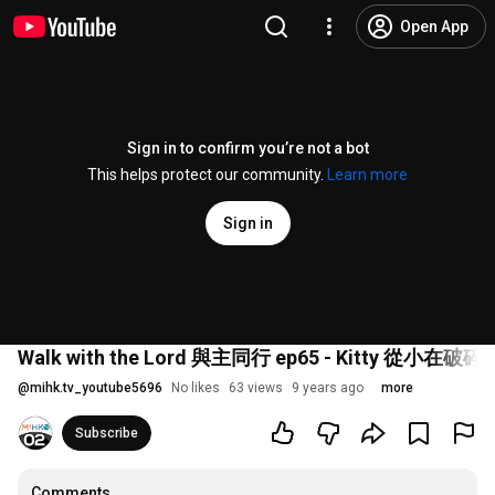
Open App
Sign in to confirm you’re not a bot
This helps protect our community.
Learn more
Sign in
Walk with the Lord 與主同行 ep65 - Kit
@
mihk.tv_youtube5696
No likes
63 views
9 years ago
more
Subscribe
Comments