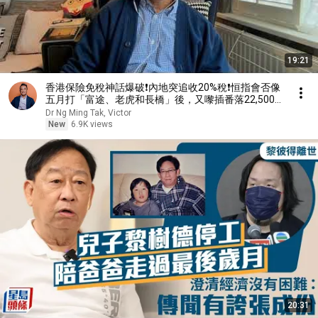
19:21
香港保險免稅神話爆破❗️內地突追收20%稅❗️恒指會否像
五月打「富途、老虎和長橋」後，又嚟插番落22,500❓
｜7 Aug2026
Dr Ng Ming Tak, Victor
New
6.9K views
20:31