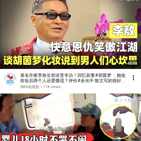
46:48
著名作家李敖生前珍贵专访！回忆前妻#胡茵梦 ：她妆
前妆后两个人还爱撒谎？评价#余光中 散文写的很好，
但品格算不得一流知识分子！#李敖 #可凡倾听 FULL
SMG电视剧
•
11K views