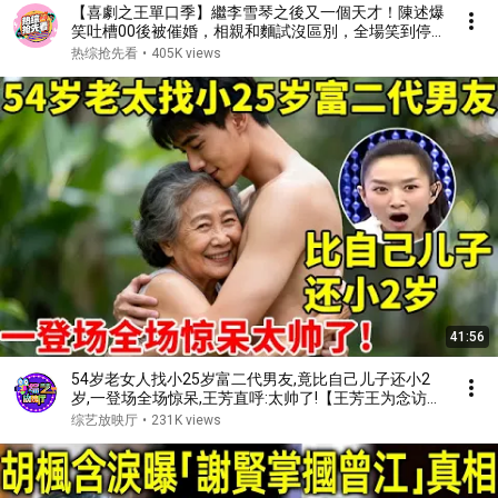
【喜劇之王單口季】繼李雪琴之後又一個天才！陳述爆
笑吐槽00後被催婚，相親和麵試沒區別，全場笑到停
不下來！#喜剧 #搞笑 #standupcomedy #脱口秀
热综抢先看
•
405K views
41:56
54岁老女人找小25岁富二代男友,竟比自己儿子还小2
岁,一登场全场惊呆,王芳直呼:太帅了!【王芳王为念访
谈】
综艺放映厅
•
231K views