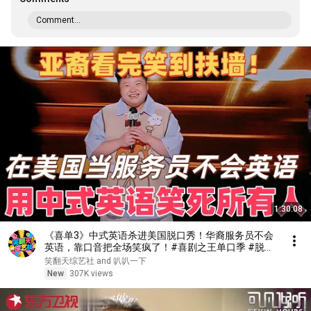
Comment...
1:30:08
《喜单3》中式英语杀进美国脱口秀！华裔服务员不会
英语，靠口音把全场笑疯了！#喜剧之王单口季 #脱口
秀 #搞笑 #喜剧 #funny #综艺
笑翻天综艺社 and 叭叭一下
New
307K views