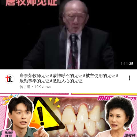
1:11:35
唐崇荣牧师见证#蒙神呼召的见证#被主使用的见证#
殷勤事奉的见证#激励人心的见证
传古道
•
10K views