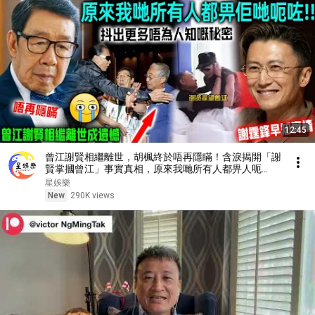
12:45
曾江謝賢相繼離世，胡楓終於唔再隱瞞！含淚揭開「謝
賢掌摑曾江」事實真相，原來我哋所有人都畀人呃
咗⋯⋯謝霆鋒早知實情！【星娛樂】#胡楓 #謝賢 #曾
星娛樂
江 #綜藝 #事實 #真相 #兄弟 #謝霆鋒
New
290K views