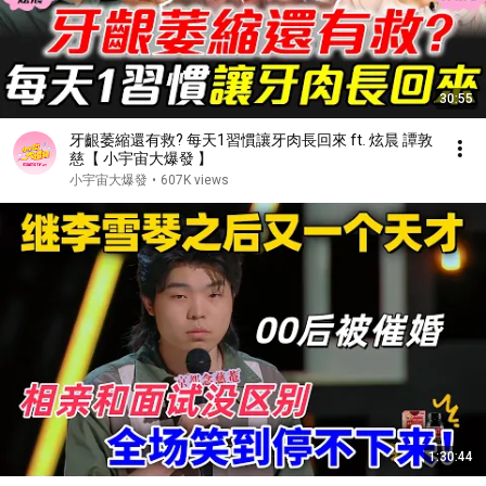
30:55
牙齦萎縮還有救? 每天1習慣讓牙肉長回來 ft. 炫晨 譚敦
慈【 小宇宙大爆發 】
小宇宙大爆發
•
607K views
1:30:44