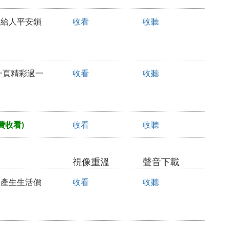
中給人平安鎖
收看
收聽
使一頁精彩過一
收看
收聽
費收看)
收看
收聽
視像重溫
聲音下載
，產生生活價
收看
收聽