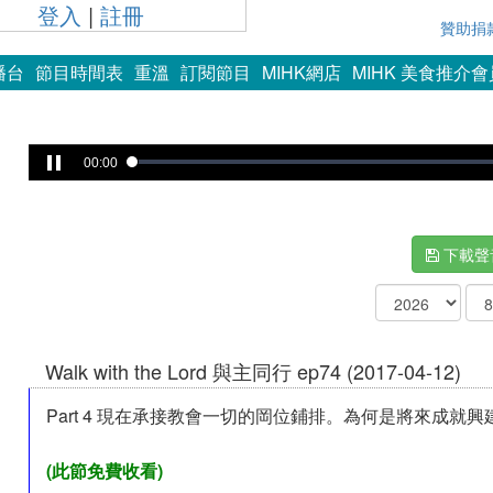
登入
|
註冊
贊助捐
播台
節目時間表
重溫
訂閱節目
MIHK網店
MIHK 美食推介
00:00
下載聲
Walk with the Lord 與主同行 ep74 (2017-04-12)
Part 4 現在承接教會一切的岡位鋪排。為何是將來成就興
(此節免費收看)