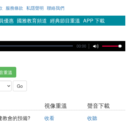
款
服務條款
私隱聲明
聯絡我們
會員優惠
國雅教育頻道
經典節目重溫
APP 下載
00:00
音重溫
視像重溫
聲音下載
建教會的預備?
收看
收聽