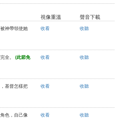
視像重溫
聲音下載
怎樣被神帶領使她
收看
收聽
是完全。
(此節免
收看
收聽
沒神，基督怎樣把
收看
收聽
家的角色，自己像
收看
收聽