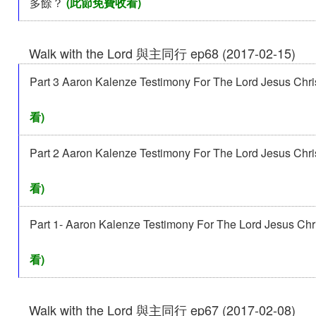
多餘？
(此節免費收看)
Walk with the Lord 與主同行 ep68 (2017-02-15)
Part 3 Aaron Kalenze Testimony For The Lord Jesus Chri
看)
Part 2 Aaron Kalenze Testimony For The Lord Jesus Chri
看)
Part 1- Aaron Kalenze Testimony For The Lord Jesus Chri
看)
Walk with the Lord 與主同行 ep67 (2017-02-08)