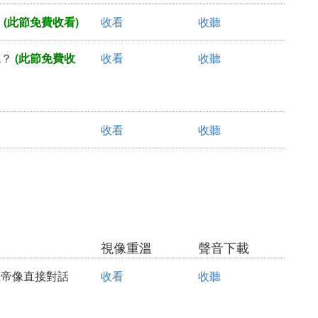
？
(此節免費收看)
收看
收聽
色？
(此節免費收
收看
收聽
收看
收聽
視像重溫
聲音下載
益上帝像直接對話
收看
收聽