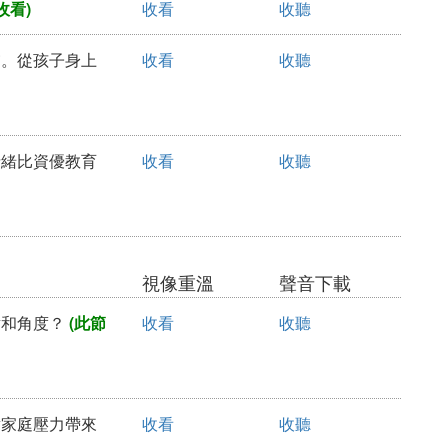
收看)
收看
收聽
憂慮。從孩子身上
收看
收聽
優情緒比資優教育
收看
收聽
視像重溫
聲音下載
點和角度？
(此節
收看
收聽
面對家庭壓力帶來
收看
收聽