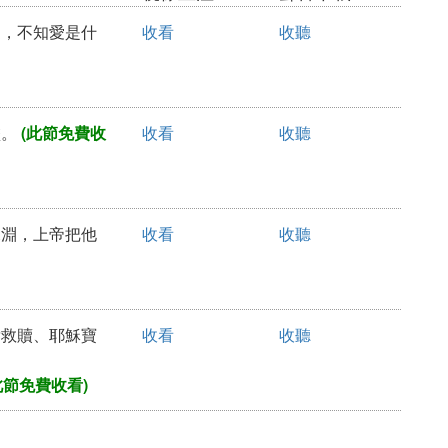
有愛，不知愛是什
收看
收聽
盡。
(此節免費收
收看
收聽
、深淵，上帝把他
收看
收聽
寶貴救贖、耶穌寶
收看
收聽
此節免費收看)