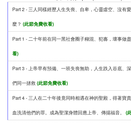
Part 2 - 三人同樣經歷人生失喪、自卑，心靈虛空、沒
麼？
(此節免費收看)
Part 1 - 二十年前在同一黑社會圈子糊混、犯毐，壞事做
看)
Part 3 - 上帝早有預備、一班失喪無助，人生跌入谷底
們同一拯救
(此節免費收看)
Part 4 - 三人在二十年後竟同時相遇在神的聖殿，得著
血洗清他們的罪。成為聖潔身體回應上帝、傳掦福音。
(