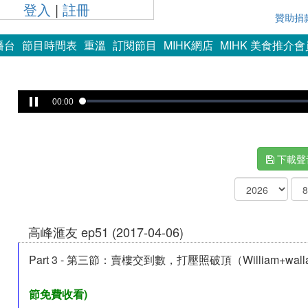
登入
|
註冊
贊助捐
播台
節目時間表
重溫
訂閱節目
MIHK網店
MIHK 美食推介
00:00
下載聲
高峰滙友 ep51 (2017-04-06)
Part 3 - 第三節：賣樓交到數，打壓照破頂（William+walla
節免費收看)