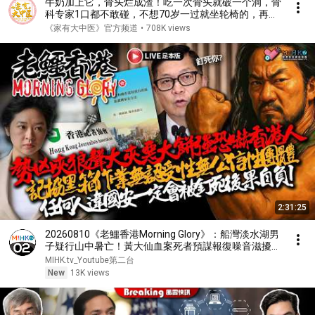
牛奶加上它，骨头烂成渣！吃一次骨头就破一个洞，骨
科专家1口都不敢碰，不想70岁一过就坐轮椅的，再喜
欢都要忌口！【家庭大医生】
《家有大中医》官方频道
•
708K views
2:31:25
20260810《老鱷香港Morning Glory》：船灣淡水湖男
子疑行山中暑亡！黃大仙血案死者預謀報復噪音滋擾！
李家超想設獨立專業機構代辦屋宇維修，市民僅需夾
MIHK.tv_Youtube第二台
錢！大餅強警告違國安必會被釘死後果自負
New
13K views