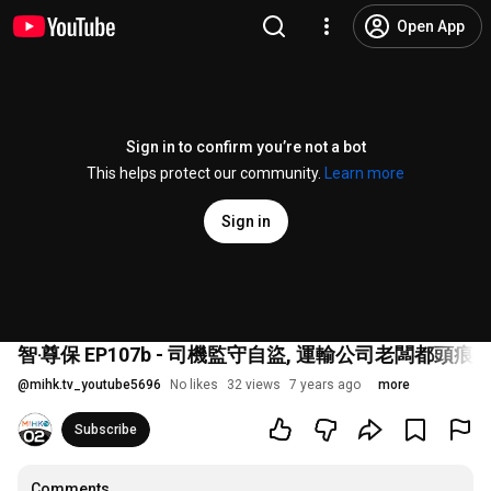
Open App
Sign in to confirm you’re not a bot
This helps protect our community.
Learn more
Sign in
智‧尊保 EP107b - 司機監守自盜, 運輸公司老闆都頭痕. - 2
@
mihk.tv_youtube5696
No likes
32 views
7 years ago
more
Subscribe
Comments