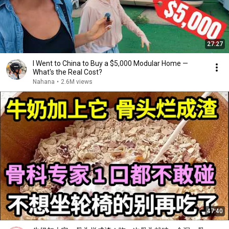
27:27
I Went to China to Buy a $5,000 Modular Home —
What's the Real Cost?
Nahana
•
2.6M views
47:40