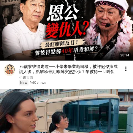
20:14
76歲黎彼得走咗——小學未畢業嘅司機，被許冠傑捧成
詞人後，點解喺最紅嗰陣突然拆伙？黎彼得一世叫佢
「恩公」，卻40幾年唔肯和解，直到離世都冇回頭，
小題大講
兩人到底結下咩死結？#小題大講
New
94K views