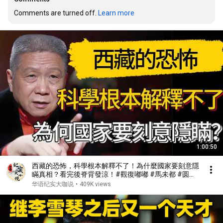
Comments are turned off. 
Learn more
1:00:50
西藏的恐怖，科學根本解釋不了！為什麼國家要刻意隱
瞞真相？看完後脊背發涼！#觀復嘟嘟 #馬未都 #圆桌
派 #观复嘟嘟 #窦文涛
华语纪实大咖说
•
409K views