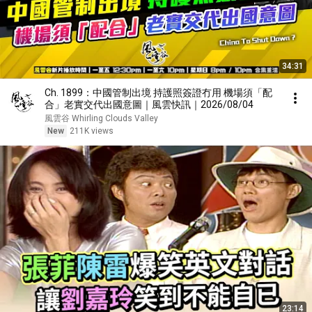
34:31
Ch. 1899：中國管制出境 持護照簽證冇用 機場須「配
合」老實交代出國意圖｜風雲快訊｜2026/08/04
風雲谷 Whirling Clouds Valley
New
211K views
23:14