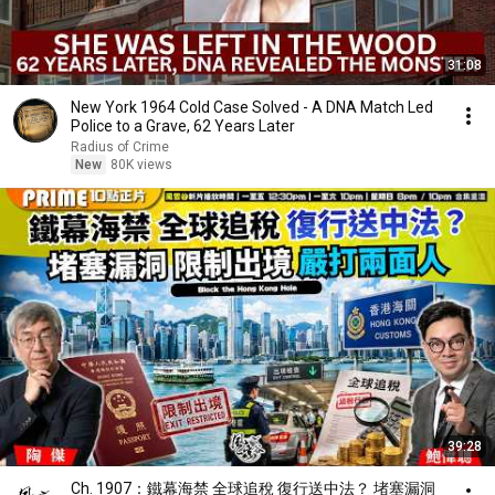
31:08
New York 1964 Cold Case Solved - A DNA Match Led
Police to a Grave, 62 Years Later
Radius of Crime
New
80K views
39:28
Ch. 1907：鐵幕海禁 全球追稅 復行送中法？ 堵塞漏洞