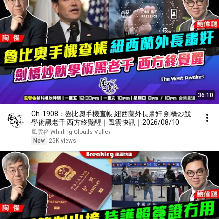
36:10
Ch. 1908：魯比奧手機查帳 紐西蘭外長肅奸 劍橋炒魷
學術黑老千 西方終覺醒｜風雲快訊｜2026/08/10
風雲谷 Whirling Clouds Valley
New
25K views