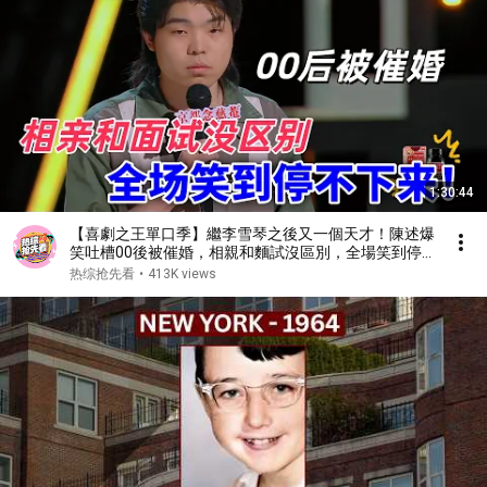
1:30:44
【喜劇之王單口季】繼李雪琴之後又一個天才！陳述爆
笑吐槽00後被催婚，相親和麵試沒區別，全場笑到停
不下來！#喜剧 #搞笑 #standupcomedy #脱口秀
热综抢先看
•
413K views