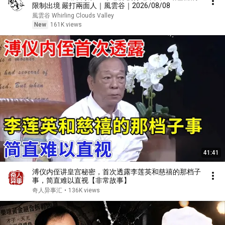
限制出境 嚴打兩面人｜風雲谷｜2026/08/08
風雲谷 Whirling Clouds Valley
New
161K views
41:41
溥仪内侄讲皇宫秘密，首次透露李莲英和慈禧的那档子
事，简直难以直视【非常故事】
奇人异事汇
•
136K views