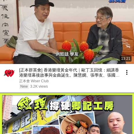
13:21
[正本群英會] 香港樂壇黃金年代｜歐丁玉回憶：細講香
港樂壇幕後故事與金曲誕生。陳慧嫻、張學友、張國
榮、鄧麗君、鄺美雲錄音室秘聞全公開 | 歐丁玉篇 part
正本會 Wiser Club
1
New
3.2K views