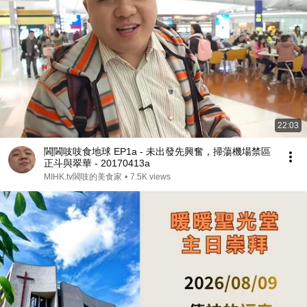
22:03
閪閪吱吱食地球 EP1a - 未出發先興奮，掃蕩機場禁區
正斗與翠華 - 20170413a
MIHK.tv閪吱的美食家
•
7.5K views