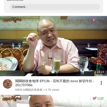
Comment...
18:19
閪閪吱吱食地球 EP13b - 百吃不厭的 toros 鮮切牛扒 -
20170706b
MIHK.tv閪吱的美食家
•
4.7K views