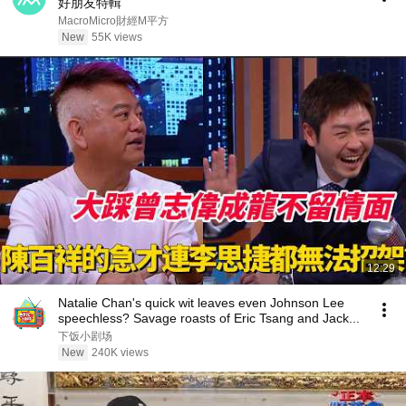
好朋友特輯
MacroMicro財經M平方
New
55K views
12:29
Natalie Chan's quick wit leaves even Johnson Lee
speechless? Savage roasts of Eric Tsang and Jack...
下饭小剧场
New
240K views