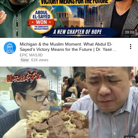
39:00
Michigan & the Muslim Moment. What Abdul El-
Sayed's Victory Means for the Future | Dr. Yasir
Qadhi
EPIC MASJID
New
61K views