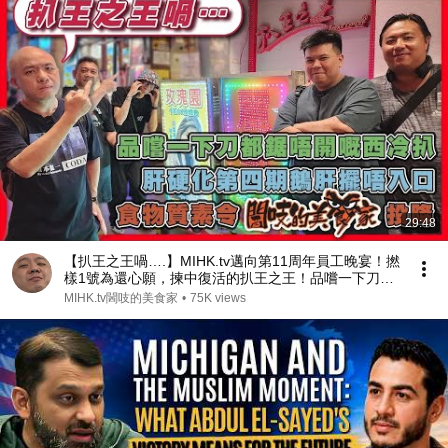
29:48
【扒王之王喎….】MIHK.tv邁向第11周年員工晚宴！撚
樣1號為還心願，揀中復活的扒王之王！品嚐一下刀都
鋸唔開嘅西冷扒！肝硬化第四期鵝肝，雜食攪貓俊都擺
MIHK.tv閪吱的美食家
•
75K views
唔入口！食物質素令閪吱的美食家舉白旗投降！