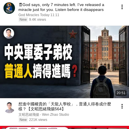
🧾God says, only 7 minutes left. I’ve released a
miracle just for you. Listen before it disappears
God Miracles Today 11:11
New
9.4K views
20:51
想進中國權貴的「天龍人學校」，普通人得卷成什麼
樣？【文昭思緒飛揚564】
文昭思緒飛揚 - Wen Zhao Studio
New
221K views