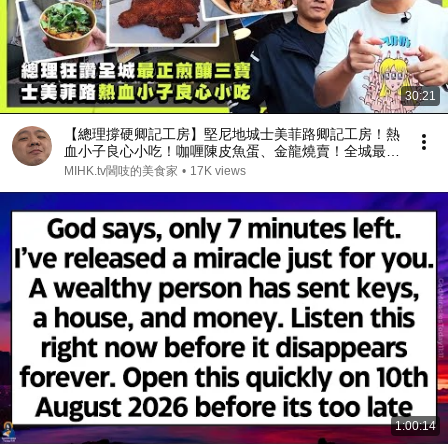
30:21
【總理撐硬卿記工房】堅尼地城士美菲路卿記工房！熱
血小子良心小吃！咖喱陳皮魚蛋、金龍燒賣！全城最正
煎釀三寶！豆腐靚，魚肉正！老闆媽媽私房椒麻雞！令
MIHK.tv閪吱的美食家
•
17K views
丘俊剪片都流口水
1:00:14