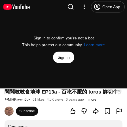
Open App
Sign in to confirm you’re not a bot
This helps protect our community.
Learn more
Sign in
閪閪吱吱食地球 EP13a - 百吃不厭的 toros 鮮切牛扒 - 2
@
MIHKtv-wn6bk
61 likes
4.5K views
6 years ago
more
Subscribe
Comments