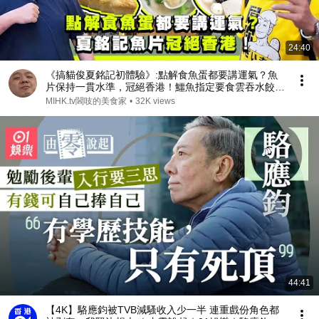
24:40
《搞貓俊夏銘記初體驗》:點解食魚蛋都要講運氣？魚
片保持一貫水準，冠絕香港！鱷魚指定要食雲吞水餃？
辣到飛起但好鬼香嘅自家製辣椒油，搞貓俊有藉口飲汽
MIHK.tv閪吱的美食家
•
32K views
水！
44:41
【4K】駱應鈞被TVB減騷收入少一半 連重戲份角色都