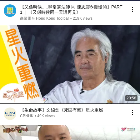
【又係時候.....釋常霖法師 同 陳志雲☕慢慢傾】PART
1 ｜《又係時候同一天講再見》
商業電台 Hong Kong Toolbar
•
219K views
20:58
【生命故事】文錦棠《死囚有悔》星火重燃
CBNHK
•
49K views