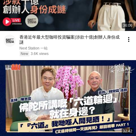
36:06
香港近年最大型咖啡投資騙案|涉款十億|創辦人身份成
謎
Next Station 一站
New
3.6K views
32:42