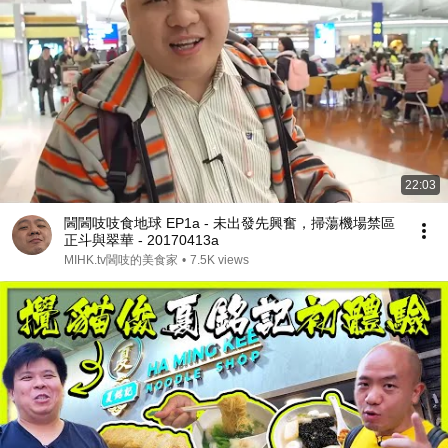
22:03
閪閪吱吱食地球 EP1a - 未出發先興奮，掃蕩機場禁區
正斗與翠華 - 20170413a
MIHK.tv閪吱的美食家
•
7.5K views