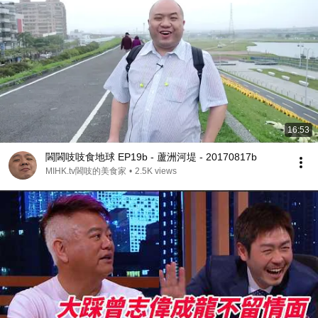
16:53
閪閪吱吱食地球 EP19b - 蘆洲河堤 - 20170817b
MIHK.tv閪吱的美食家
•
2.5K views