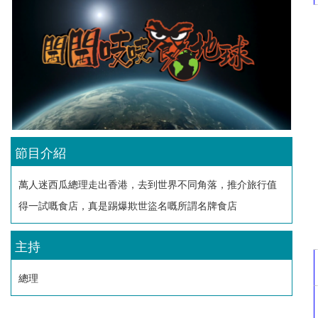
節目介紹
萬人迷西瓜總理走出香港，去到世界不同角落，推介旅行值
得一試嘅食店，真是踢爆欺世盜名嘅所謂名牌食店
主持
總理