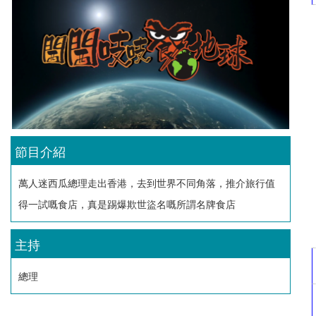
節目介紹
萬人迷西瓜總理走出香港，去到世界不同角落，推介旅行值
得一試嘅食店，真是踢爆欺世盜名嘅所謂名牌食店
主持
總理