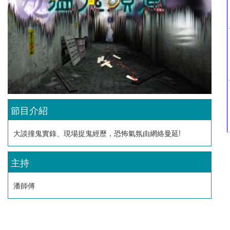
節目介紹
大談撞鬼實錄、現場捉鬼經歷，恐怖氣氛由網絡曼延!
主持
潘師傅