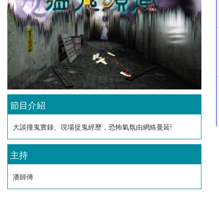
節目介紹
大談撞鬼實錄、現場捉鬼經歷，恐怖氣氛由網絡曼延!
主持
潘師傅