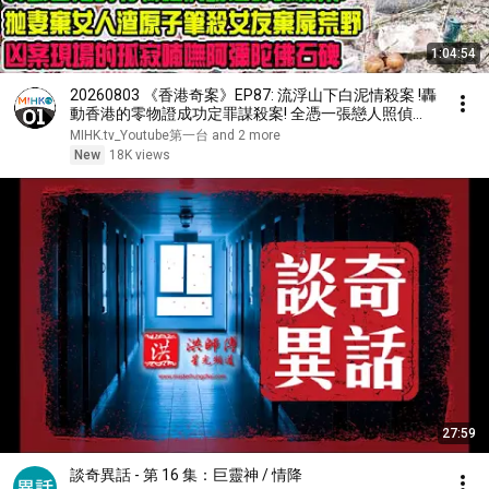
1:04:54
20260803 《香港奇案》EP87: 流浮山下白泥情殺案 !轟
動香港的零物證成功定罪謀殺案! 全憑一張戀人照偵破
姊弟戀情殺案！拋妻棄女佔有慾強人渣，原子筆殘殺女
MIHK.tv_Youtube第一台 and 2 more
友棄屍荒野！孤寂的喃嘸阿彌陀佛碑
New
18K views
27:59
談奇異話 - 第 16 集：巨靈神 / 情降