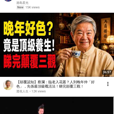
日日陪老竇洗腎三次、中風後24小時貼身照顧到最後
港島星光
一刻。講咗咁多「衰仔」，呢一次，全網可能鬧錯咗
New
15K views
人……
36:57
【顛覆認知】蔡瀾：臨老入花叢？人到晚年仲「好
色」，先係最頂級嘅活法！睇完顛覆三觀！
透視人生
•
12K views