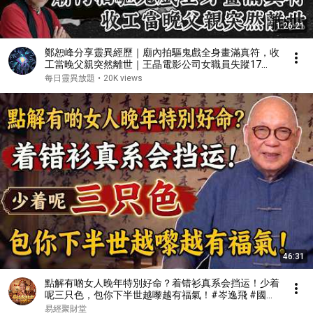
1:26:21
鄭恕峰分享靈異經歷｜廟內拍驅鬼戲全身畫滿真符，收
工當晚父親突然離世｜王晶電影公司女職員失蹤17
年，陌生人突然收到亡魂報夢｜買樓送鋼琴，四歲女兒
每日靈異放題
•
20K views
話有個已故姐姐晚晚陪佢彈
46:31
點解有啲女人晚年特別好命？着错衫真系会挡运！少着
呢三只色，包你下半世越嚟越有福氣！#岑逸飛 #國學
智慧 #易經風水 #佛學 #晚年運勢 #衣服風水 #因果定
易經聚財堂