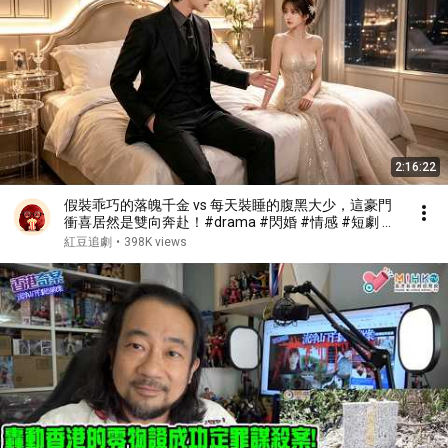
2:16:22
假裝乖巧的落魄千金 vs 每天裝睡的腹黑大少，這豪門
衝喜居然是雙向奔赴！#drama #閃婚 #情感 #短劇 #
女頻 #現代 #甜寵愛情劇
紅豆追劇
•
398K views