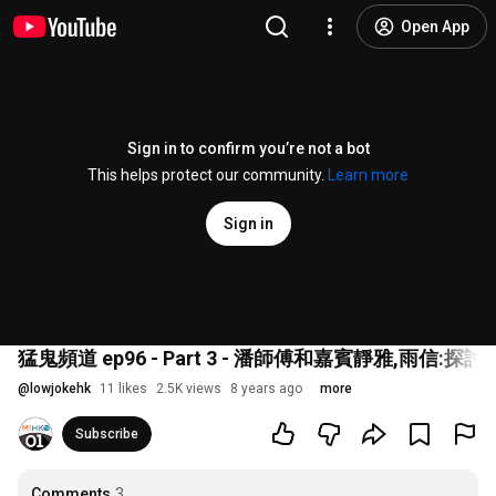
Open App
Sign in to confirm you’re not a bot
This helps protect our community.
Learn more
Sign in
猛鬼頻道 ep96 - Part 3 - 潘師傅和嘉賓靜雅,雨信:探討下情降,和
@
lowjokehk
11 likes
2.5K views
8 years ago
more
Subscribe
Comments
3