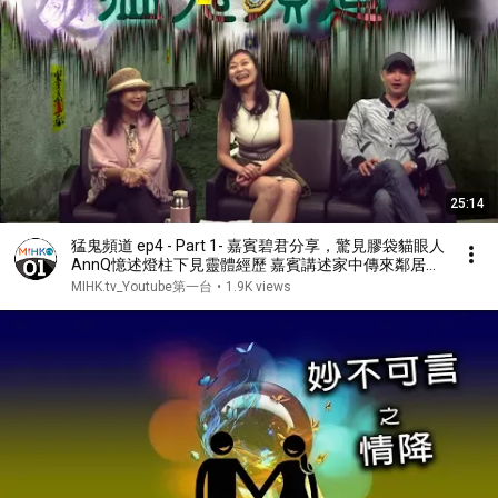
25:14
猛鬼頻道 ep4 - Part 1- 嘉賓碧君分享，驚見膠袋貓眼人
AnnQ憶述燈柱下見靈體經歷 嘉賓講述家中傳來鄰居鬼
魂呼喚 猛鬼頻道 20151119a
MIHK.tv_Youtube第一台
•
1.9K views