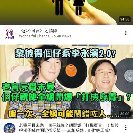
34:50
《妙不可言》之 情降
Wonderful Channel
•
5.4K views
30:00
老竇屍骨未寒，個仔就俾全網鬧爆「打機廢青」！黎彼
得獨子喊住開記招反擊——真相反轉：佢辭咗工成年、