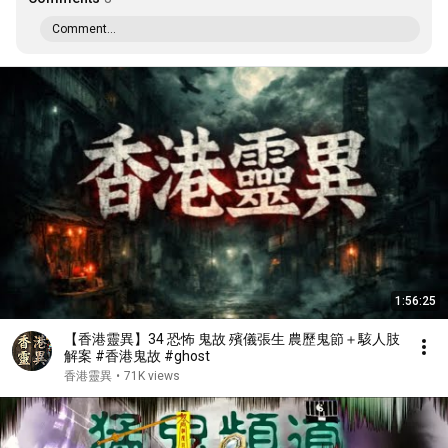
Comment...
1:56:25
【香港靈異】34 恐怖 鬼故 殯儀張生 農歷鬼節＋駭人肢
解案 #香港鬼故 #ghost
香港靈異
•
71K views