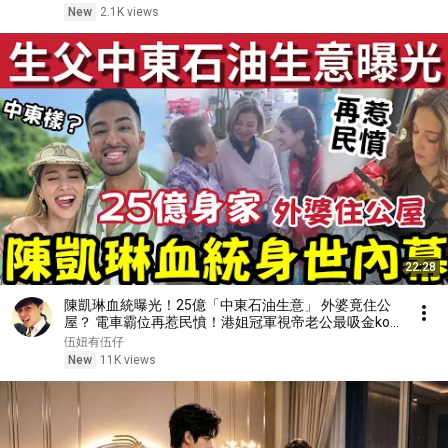
律 #修心改運 #風水命理#穿搭風水
New
2.1K views
22:28
陳凱琳血統曝光！25億「中東石油生意」 外婆竟住公
屋？ 電車霸位再惹民憤！港姐冠軍視帝老公最吸金kol
億萬千金！ 神仙開局乞人憎？
伍妞有伍仔
New
11K views