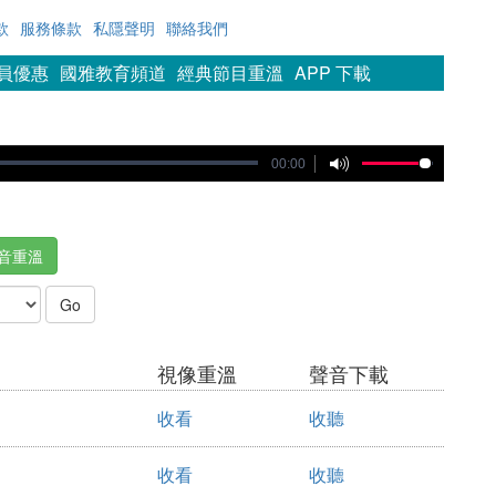
款
服務條款
私隱聲明
聯絡我們
會員優惠
國雅教育頻道
經典節目重溫
APP 下載
00:00
音重溫
視像重溫
聲音下載
收看
收聽
收看
收聽