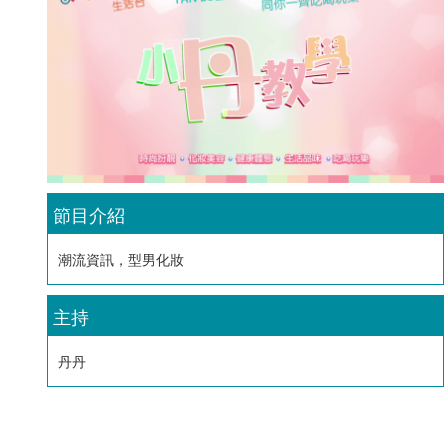
節目介紹
潮流資訊，型男化妝
主持
丹丹