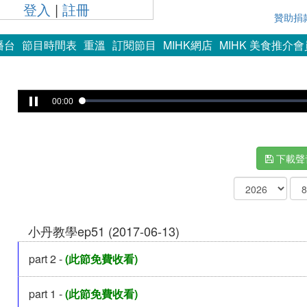
登入
|
註冊
贊助捐
播台
節目時間表
重溫
訂閱節目
MIHK網店
MIHK 美食推介
00:00
下載聲
小丹教學ep51 (2017-06-13)
part 2 -
(此節免費收看)
part 1 -
(此節免費收看)