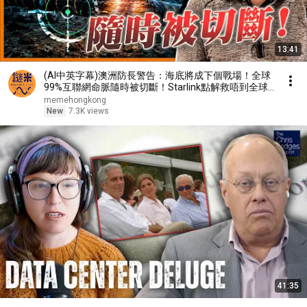
13:41
(AI中英字幕)澳洲防長警告：海底將成下個戰場！全球
99%互聯網命脈隨時被切斷！Starlink點解救唔到全球
網絡？《蕭若元：蕭氏新聞台》2026-08-06
memehongkong
New
7.3K views
41:35