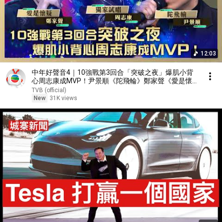
12:03
中年好聲音4｜10強戰第3回合「突破之夜」爆肌小背
心周志康成MVP！尹景順《陀飛輪》鄭家聲《愛是懷
疑》周志康《獨家試唱》｜高音質 ｜第36集｜歌唱比
TVB (official)
賽｜音樂節目｜TVB綜藝
New
31K views