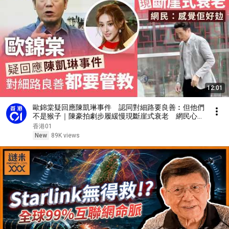
12:01
歐錦棠疑回應陳凱琳事件 認同對細路要良善︰但他們
不是猴子｜陳豪拍劇步履緩慢現斷崖式衰老 網民心痛
捱到殘：感覺佢好攰｜今日娛樂熱話｜01娛樂｜01熱
香港01
話｜歐錦棠｜陳凱琳｜陳豪｜2026年8月5日
New
89K views