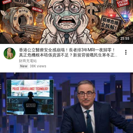
25:55
香港公立醫療安全感崩塌！長者排3年MRI一夜歸零！
真正危機根本唔係資源不足？新規背後嘅民生寒冬正式
開始！
財商充電站
New
38K views