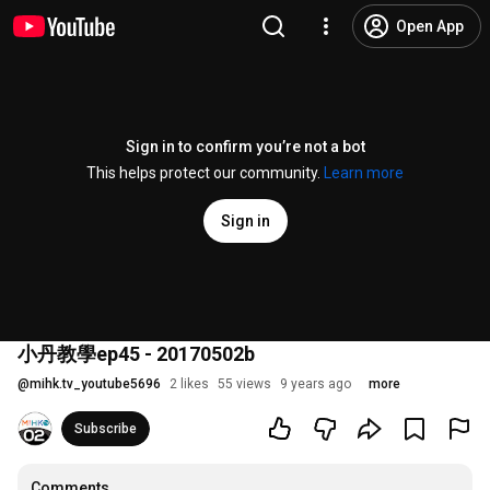
Open App
Sign in to confirm you’re not a bot
This helps protect our community.
Learn more
Sign in
小丹教學ep45 - 20170502b
@
mihk.tv_youtube5696
2 likes
55 views
9 years ago
more
Subscribe
Comments