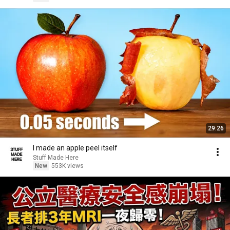
29:26
I made an apple peel itself
Stuff Made Here
New
553K views