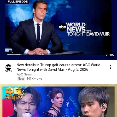
20:05
New details in Trump golf course arrest: ABC World
News Tonight with David Muir - Aug. 5, 2026
ABC News
New
441K views