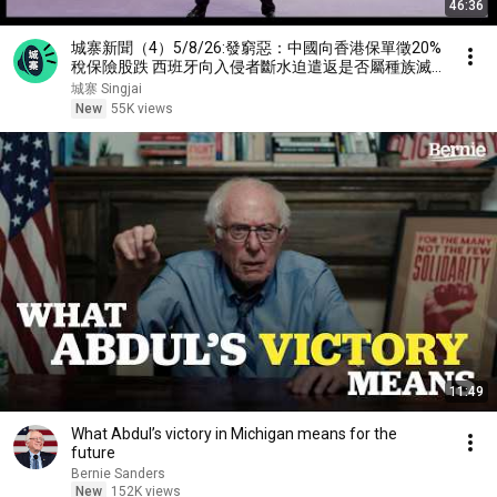
46:36
城寨新聞（4）5/8/26:發窮惡：中國向香港保單徵20%
稅保險股跌 西班牙向入侵者斷水迫遣返是否屬種族滅
絕？人為的法國世紀山火 Tesla面對內地車企圍攻 一款
城寨 Singjai
Model Y走天下 點解咁犀利？
New
55K views
11:49
What Abdul’s victory in Michigan means for the
future
Bernie Sanders
New
152K views