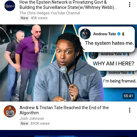
How the Epstein Network is Privatizing Govt &
Building the Surveillance State(w/Whitney Webb)
|TCHR
The Chris Hedges YouTube Channel
New
45K views
55:41
Andrew & Tristan Tate Reached the End of the
Algorithm
Josh Johnson
New
892K views